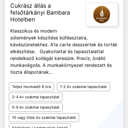
Cukrász állás a
felsőtárkányi Bambara
Hotelben
Klasszikus és modern
sütemények készítése büféasztalra,
kávészünetekhez. A'la carte desszertek és torták
elkészítése. Gyakorlattal és tapasztalattal
rendelkező kollégát keresünk. Precíz, önálló
munkavégzés. A munkakörnyezet rendezett és
tiszta állapotának...
Teljes munkaidő 8 óra
1-2 év szakmai tapasztalat
2-4 év szakmai tapasztalat
5-9 év szakmai tapasztalat
10 vagy több év szakmai tapasztalat
Szakiskola / szakmunkás képző