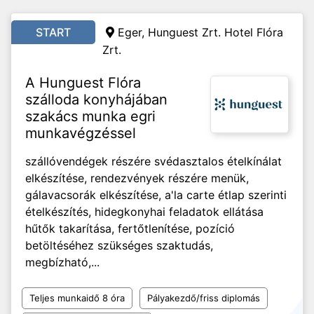
START
Eger, Hunguest Zrt. Hotel Flóra
Zrt.
A Hunguest Flóra
szálloda konyhájában
szakács munka egri
munkavégzéssel
szállóvendégek részére svédasztalos ételkínálat
elkészítése, rendezvények részére menük,
gálavacsorák elkészítése, a'la carte étlap szerinti
ételkészítés, hidegkonyhai feladatok ellátása
hűtők takarítása, fertőtlenítése, pozíció
betöltéséhez szükséges szaktudás,
megbízható,...
Teljes munkaidő 8 óra
Pályakezdő/friss diplomás