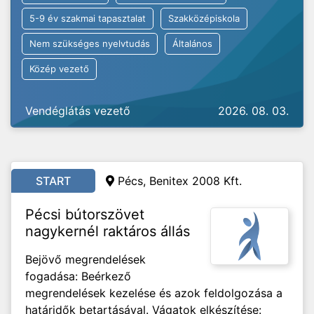
5-9 év szakmai tapasztalat
Szakközépiskola
Nem szükséges nyelvtudás
Általános
Közép vezető
Vendéglátás vezető
2026. 08. 03.
START
Pécs, Benitex 2008 Kft.
Pécsi bútorszövet
nagykernél raktáros állás
Bejövő megrendelések
fogadása: Beérkező
megrendelések kezelése és azok feldolgozása a
határidők betartásával. Vágatok elkészítése: