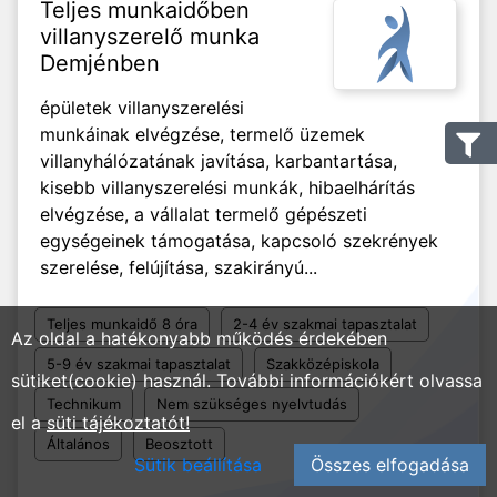
Teljes munkaidőben
villanyszerelő munka
Demjénben
épületek villanyszerelési
munkáinak elvégzése, termelő üzemek
villanyhálózatának javítása, karbantartása,
kisebb villanyszerelési munkák, hibaelhárítás
elvégzése, a vállalat termelő gépészeti
egységeinek támogatása, kapcsoló szekrények
szerelése, felújítása, szakirányú...
Teljes munkaidő 8 óra
2-4 év szakmai tapasztalat
Az oldal a hatékonyabb működés érdekében
5-9 év szakmai tapasztalat
Szakközépiskola
sütiket(cookie) használ. További információkért olvassa
Technikum
Nem szükséges nyelvtudás
el a
süti tájékoztatót!
Általános
Beosztott
Sütik beállítása
Összes elfogadása