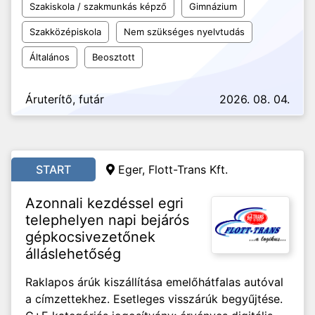
Szakiskola / szakmunkás képző
Gimnázium
Szakközépiskola
Nem szükséges nyelvtudás
Általános
Beosztott
Áruterítő, futár
2026. 08. 04.
START
Eger, Flott-Trans Kft.
Azonnali kezdéssel egri
telephelyen napi bejárós
gépkocsivezetőnek
álláslehetőség
Raklapos árúk kiszállítása emelőhátfalas autóval
a címzettekhez. Esetleges visszárúk begyűjtése.