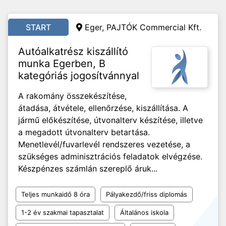
START
Eger, PAJTÓK Commercial Kft.
Autóalkatrész kiszállító
munka Egerben, B
kategóriás jogosítvánnyal
A rakomány összekészítése,
átadása, átvétele, ellenőrzése, kiszállítása. A
jármű előkészítése, útvonalterv készítése, illetve
a megadott útvonalterv betartása.
Menetlevél/fuvarlevél rendszeres vezetése, a
szükséges adminisztrációs feladatok elvégzése.
Készpénzes számlán szereplő áruk...
Teljes munkaidő 8 óra
Pályakezdő/friss diplomás
1-2 év szakmai tapasztalat
Általános iskola