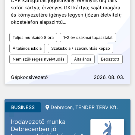
C+E kategóriás jogosítvány; érvényes digitális
sofőr kártya; érvényes GKI kártya; saját magára
és környezetére igényes legyen (józan életvitel);
okostelefon alapszintű...
Teljes munkaidő 8 óra
1-2 év szakmai tapasztalat
Általános iskola
Szakiskola / szakmunkás képző
Nem szükséges nyelvtudás
Általános
Beosztott
Gépkocsivezető
2026. 08. 03.
BUSINESS
Debrecen, TENDER TERV Kft.
Irodavezető munka
Debrecenben jó