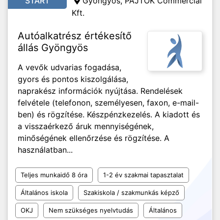
START
Gyöngyös, PAJTÓK Commercial
Kft.
Autóalkatrész értékesítő
állás Gyöngyös
A vevők udvarias fogadása,
gyors és pontos kiszolgálása,
naprakész információk nyújtása. Rendelések
felvétele (telefonon, személyesen, faxon, e-mail-
ben) és rögzítése. Készpénzkezelés. A kiadott és
a visszaérkező áruk mennyiségének,
minőségének ellenőrzése és rögzítése. A
használatban...
Teljes munkaidő 8 óra
1-2 év szakmai tapasztalat
Általános iskola
Szakiskola / szakmunkás képző
OKJ
Nem szükséges nyelvtudás
Általános