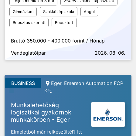
Teljes munkaidő 8 óra
2-4 év szakmai tapasztalat
Gimnázium
Szakközépiskola
Angol
Beosztás szerinti
Beosztott
Bruttó 350.000 - 400.000 forint / Hónap
Vendéglátóipar
2026. 08. 06.
BUSINESS
Eger, Emerson Automation FCP
Kft.
Munkalehetőség
logisztikai gyakornok
munkakörben - Eger
Elméletből már felkészültél? Itt