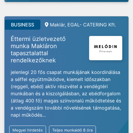
BUSINESS
Maklár, EGAL- CATERING Kft.
Éttermi üzletvezető
munka Makláron
tapasztalattal
rendelkezőknek
jelenlegi 20 fős csapat munkájának koordinálása
a séffel együttműködve, kiemelt időszakban
(reggeli, ebéd) aktív részvétel a vendégtéri
munkában és a kiszolgálásban, az ebédforgalom
(átlag 400 fő) magas színvonalú működtetése és
a vendégszám további növelésének támogatása,
napi működés...
Megyei hirdetés
Teljes munkaidő 8 óra