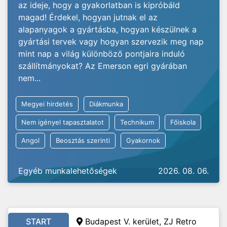
az ideje, hogy a gyakorlatban is kipróbáld
magad! Érdekel, hogyan jutnak el az
alapanyagok a gyártásba, hogyan készülnek a
gyártási tervek vagy hogyan szervezik meg nap
mint nap a világ különböző pontjaira induló
szállítmányokat? Az Emerson egri gyárában
nem...
Megyei hirdetés
Diákmunka
Nem igényel tapasztalatot
Technikum
Főiskola
Angol
Beosztás szerinti
Gyakornok
Egyéb munkalehetőségek
2026. 08. 06.
START
Budapest V. kerület, ZJ Retro