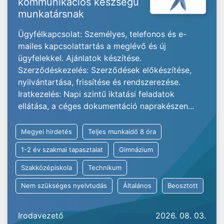
kommunikációs készségű
munkatársnak
Ügyfélkapcsolat: Személyes, telefonos és e-
mailes kapcsolattartás a meglévő és új
ügyfelekkel. Ajánlatok készítése.
Szerződéskezelés: Szerződések előkészítése,
nyilvántartása, frissítése és rendszerezése.
Iratkezelés: Napi szintű iktatási feladatok
ellátása, a céges dokumentáció naprakészen...
Megyei hirdetés
Teljes munkaidő 8 óra
1-2 év szakmai tapasztalat
Gimnázium
Szakközépiskola
Technikum
Nem szükséges nyelvtudás
Általános
Beosztott
Irodavezető
2026. 08. 03.