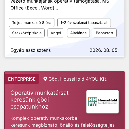
vezető munkájának operatív támogatása. MS
Office (Excel, Word)...
Teljes munkaidő 8 óra
1-2 év szakmai tapasztalat
Szakközépiskola
Angol
Általános
Beosztott
Egyéb asszisztens
2026. 08. 05.
ENTERPRISE
Göd, HouseHold 4YOU Kft.
Operatív munkatársat
keresünk gödi
csapatunkhoz
Komplex operatív munkakörbe
keresünk megbízható, önálló és felelősségteljes