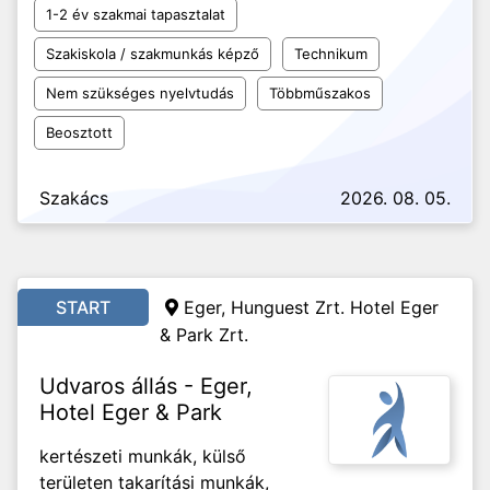
1-2 év szakmai tapasztalat
Szakiskola / szakmunkás képző
Technikum
Nem szükséges nyelvtudás
Többműszakos
Beosztott
Szakács
2026. 08. 05.
START
Eger, Hunguest Zrt. Hotel Eger
& Park Zrt.
Udvaros állás - Eger,
Hotel Eger & Park
kertészeti munkák, külső
területen takarítási munkák,