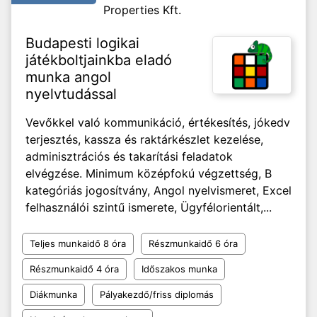
Properties Kft.
Budapesti logikai
játékboltjainkba eladó
munka angol
nyelvtudással
Vevőkkel való kommunikáció, értékesítés, jókedv
terjesztés, kassza és raktárkészlet kezelése,
adminisztrációs és takarítási feladatok
elvégzése. Minimum középfokú végzettség, B
kategóriás jogosítvány, Angol nyelvismeret, Excel
felhasználói szintű ismerete, Ügyfélorientált,...
Teljes munkaidő 8 óra
Részmunkaidő 6 óra
Részmunkaidő 4 óra
Időszakos munka
Diákmunka
Pályakezdő/friss diplomás