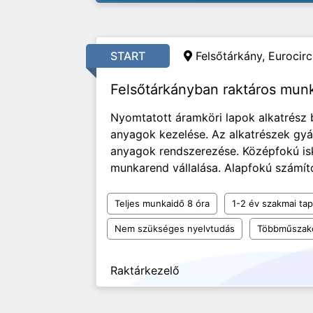
START
Felsőtárkány, Eurocircu
Felsőtárkányban raktáros mun
Nyomtatott áramköri lapok alkatrész
anyagok kezelése. Az alkatrészek gyár
anyagok rendszerezése. Középfokú is
munkarend vállalása. Alapfokú számító
Teljes munkaidő 8 óra
1-2 év szakmai tap
Nem szükséges nyelvtudás
Többműszak
Raktárkezelő