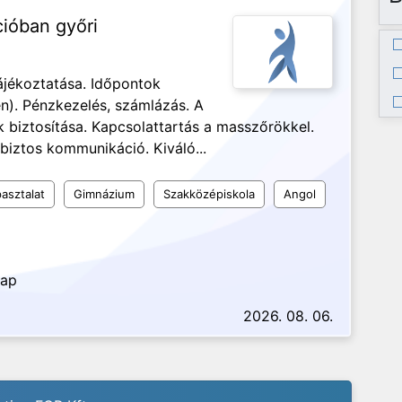
cióban győri
ájékoztatása. Időpontok
n). Pénzkezelés, számlázás. A
biztosítása. Kapcsolattartás a masszőrökkel.
biztos kommunikáció. Kiváló...
asztalat
Gimnázium
Szakközépiskola
Angol
nap
2026. 08. 06.