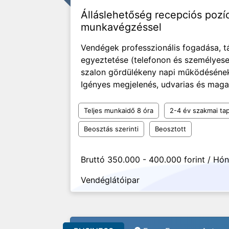
Álláslehetőség recepciós pozí
munkavégzéssel
Vendégek professzionális fogadása, t
egyeztetése (telefonon és személyese
szalon gördülékeny napi működésének 
Igényes megjelenés, udvarias és maga
Teljes munkaidő 8 óra
2-4 év szakmai tap
Beosztás szerinti
Beosztott
Bruttó 350.000 - 400.000 forint / Hó
Vendéglátóipar