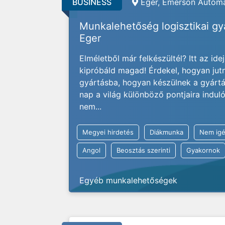
BUSINESS
Eger, Emerson Automa
Munkalehetőség logisztikai g
Eger
Elméletből már felkészültél? Itt az ide
kipróbáld magad! Érdekel, hogyan jut
gyártásba, hogyan készülnek a gyárt
nap a világ különböző pontjaira indu
nem...
Megyei hirdetés
Diákmunka
Nem igé
Angol
Beosztás szerinti
Gyakornok
Egyéb munkalehetőségek