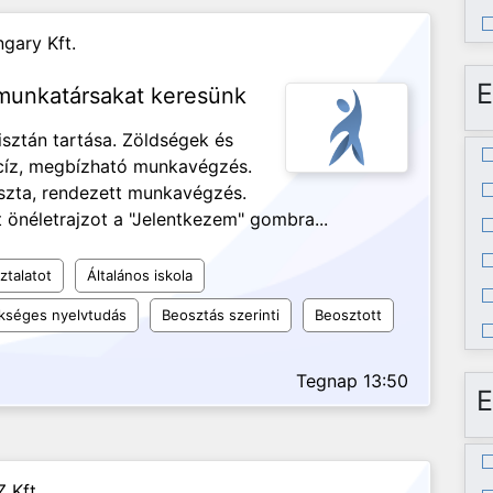
gary Kft.
E
 munkatársakat keresünk
isztán tartása. Zöldségek és
ecíz, megbízható munkavégzés.
iszta, rendezett munkavégzés.
 önéletrajzot a "Jelentkezem" gombra...
ztalatot
Általános iskola
kséges nyelvtudás
Beosztás szerinti
Beosztott
Tegnap 13:50
E
 Kft.