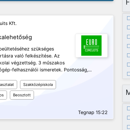
F
its Kft.
kalehetőség
 beültetéséhez szükséges
tásra való felkészítése. Az
kolai végzettség. 3 műszakos
gép-felhasználói ismeretek. Pontosság,...
asztalat
Szakközépiskola
os
Beosztott
Tegnap 15:22