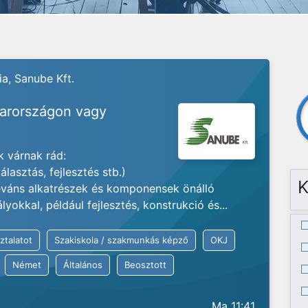
a, Sanube Kft.
yarországon vagy
 várnak rád:
lasztás, fejlesztés stb.)
K
váns alkatrészek és komponensek önálló
okkal, például fejlesztés, konstrukció és...
ztalatot
Szakiskola / szakmunkás képző
OKJ
Német
Általános
Beosztott
Ma 11:41