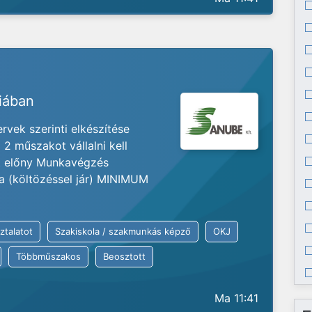
riában
vek szerinti elkészítése
2 műszakot vállalni kell
at előny Munkavégzés
ia (költözéssel jár) MINIMUM
ztalatot
Szakiskola / szakmunkás képző
OKJ
Többműszakos
Beosztott
Ma 11:41