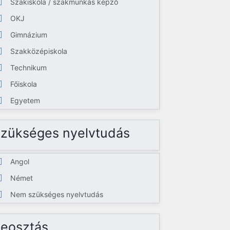
Szakiskola / szakmunkás képző
OKJ
Gimnázium
Szakközépiskola
Technikum
Főiskola
Egyetem
zükséges nyelvtudás
Angol
Német
Nem szükséges nyelvtudás
eosztás