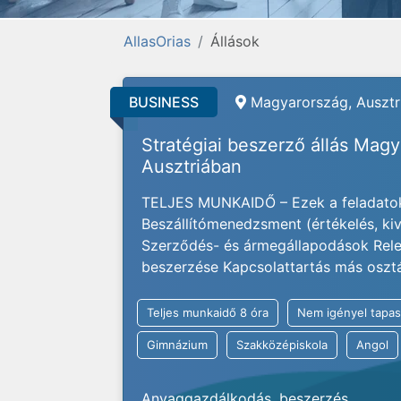
AllasOrias
Állások
BUSINESS
Magyarország, Ausztri
Stratégiai beszerző állás Mag
Ausztriában
TELJES MUNKAIDŐ – Ezek a feladatok
Beszállítómenedzsment (értékelés, kivá
Szerződés- és ármegállapodások Rele
beszerzése Kapcsolattartás más osztály
Teljes munkaidő 8 óra
Nem igényel tapas
Gimnázium
Szakközépiskola
Angol
Anyaggazdálkodás, beszerzés