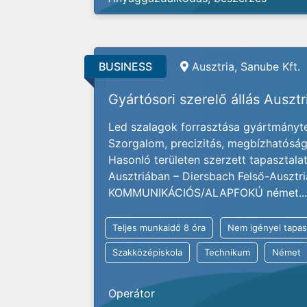
BUSINESS
Ausztria, Sanube Kft.
Gyártósori szerelő állás Auszt
Led szalagok forrasztása gyártmányter
Szorgalom, precizitás, megbízhatóság 
Hasonló területen szerzett tapasztal
Ausztriában – Diersbach Felső-Ausztr
KOMMUNIKÁCIÓS/ALAPFOKÚ német...
Teljes munkaidő 8 óra
Nem igényel tapas
Szakközépiskola
Technikum
Német
Operátor