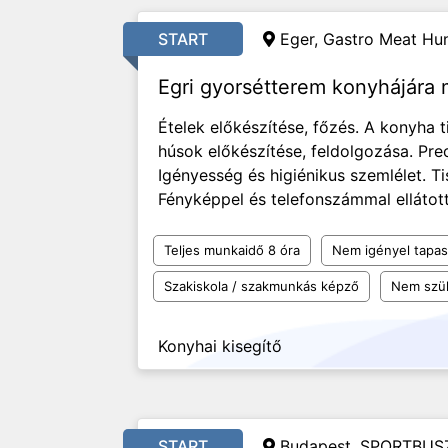
START
Eger, Gastro Meat Hun
Egri gyorsétterem konyhájára
Ételek előkészítése, főzés. A konyha t
húsok előkészítése, feldolgozása. Pr
Igényesség és higiénikus szemlélet. T
Fényképpel és telefonszámmal ellátott
Teljes munkaidő 8 óra
Nem igényel tapas
Szakiskola / szakmunkás képző
Nem szü
Konyhai kisegítő
START
Budapest, SPORTBUSZ