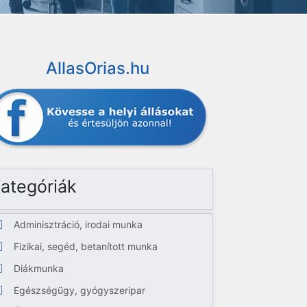
AllasOrias.hu
ategóriák
Adminisztráció, irodai munka
Fizikai, segéd, betanított munka
Diákmunka
Egészségügy, gyógyszeripar