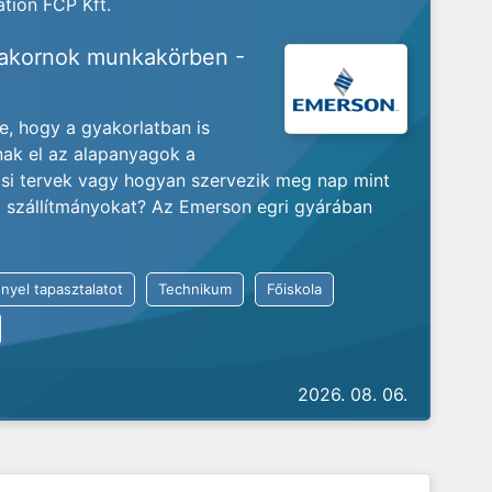
tion FCP Kft.
yakornok munkakörben -
je, hogy a gyakorlatban is
nak el az alapanyagok a
ási tervek vagy hogyan szervezik meg nap mint
ló szállítmányokat? Az Emerson egri gyárában
nyel tapasztalatot
Technikum
Főiskola
2026. 08. 06.