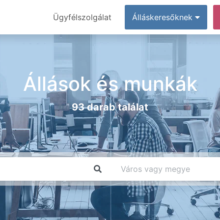
Ügyfélszolgálat
Álláskeresőknek
Állások és munkák
93 darab találat