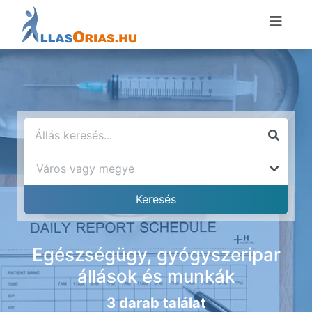
Egészségügy, gyógyszeripar
állások és munkák
3 darab találat