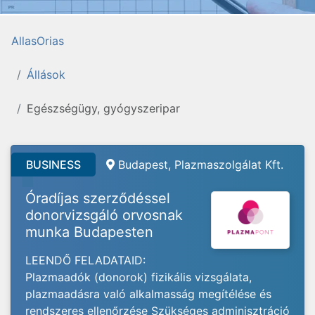
AllasOrias
Állások
Egészségügy, gyógyszeripar
BUSINESS
Budapest, Plazmaszolgálat Kft.
Óradíjas szerződéssel
donorvizsgáló orvosnak
munka Budapesten
LEENDŐ FELADATAID:
Plazmaadók (donorok) fizikális vizsgálata,
plazmaadásra való alkalmasság megítélése és
rendszeres ellenőrzése Szükséges adminisztráció