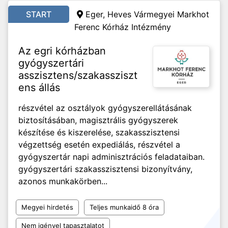
START
Eger, Heves Vármegyei Markhot
Ferenc Kórház Intézmény
Az egri kórházban
gyógyszertári
asszisztens/szakassziszt
ens állás
részvétel az osztályok gyógyszerellátásának
biztosításában, magisztrális gyógyszerek
készítése és kiszerelése, szakasszisztensi
végzettség esetén expediálás, részvétel a
gyógyszertár napi adminisztrációs feladataiban.
gyógyszertári szakasszisztensi bizonyítvány,
azonos munkakörben...
Megyei hirdetés
Teljes munkaidő 8 óra
Nem igényel tapasztalatot