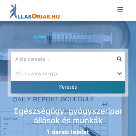
Egészségügy, gyógyszeripar
állások és munkák
1 darab találat