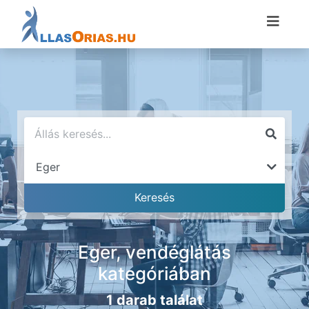
Eger, vendéglátás
kategóriában
1 darab találat