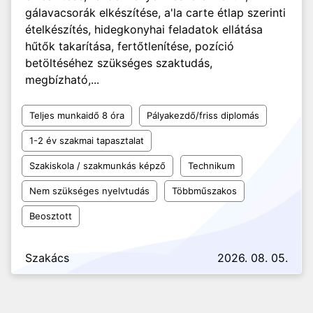
gálavacsorák elkészítése, a'la carte étlap szerinti
ételkészítés, hidegkonyhai feladatok ellátása
hűtők takarítása, fertőtlenítése, pozíció
betöltéséhez szükséges szaktudás,
megbízható,...
Teljes munkaidő 8 óra
Pályakezdő/friss diplomás
1-2 év szakmai tapasztalat
Szakiskola / szakmunkás képző
Technikum
Nem szükséges nyelvtudás
Többműszakos
Beosztott
Szakács
2026. 08. 05.