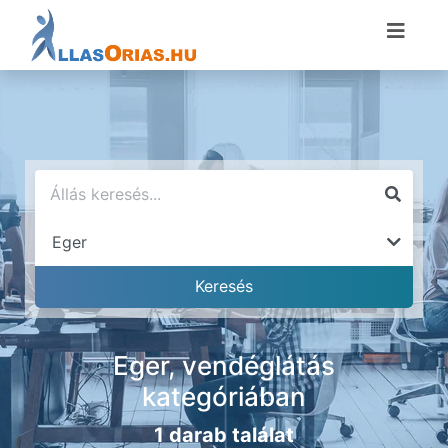
Eger, vendéglátás
kategóriában
1 darab találat