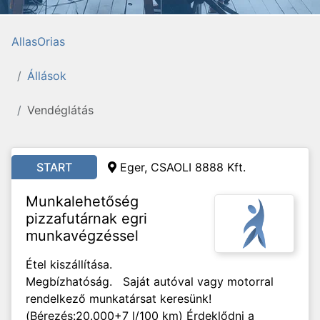
AllasOrias
Állások
Vendéglátás
START
Eger, CSAOLI 8888 Kft.
Munkalehetőség
pizzafutárnak egri
munkavégzéssel
Étel kiszállítása.
Megbízhatóság. Saját autóval vagy motorral
rendelkező munkatársat keresünk!
(Bérezés:20.000+7 l/100 km) Érdeklődni a