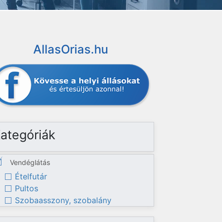
AllasOrias.hu
ategóriák
Vendéglátás
Ételfutár
Pultos
Szobaasszony, szobalány