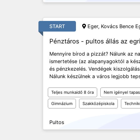
START
Eger, Kovács Bence Eg
Pénztáros - pultos állás az eg
Mennyire bírod a pizzát? Nálunk az na
ismertetése (az alapanyagoktól a kész
és pénzkezelés. Vendégek kiszolgálása
Nálunk készülnek a város legjobb teps
Teljes munkaidő 8 óra
Nem igényel tapas
Gimnázium
Szakközépiskola
Techni
Pultos