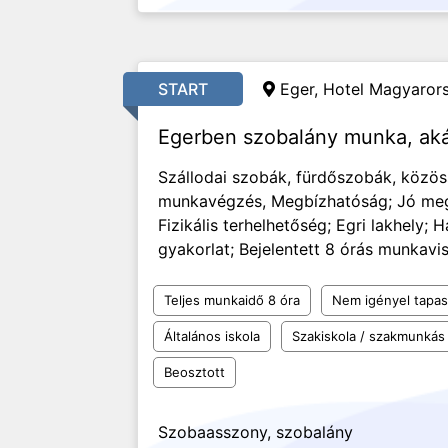
START
Eger, Hotel Magyarors
Egerben szobalány munka, aká
Szállodai szobák, fürdőszobák, közöss
munkavégzés, Megbízhatóság; Jó megje
Fizikális terhelhetőség; Egri lakhely
gyakorlat; Bejelentett 8 órás munkavisz
Teljes munkaidő 8 óra
Nem igényel tapas
Általános iskola
Szakiskola / szakmunkás
Beosztott
Szobaasszony, szobalány