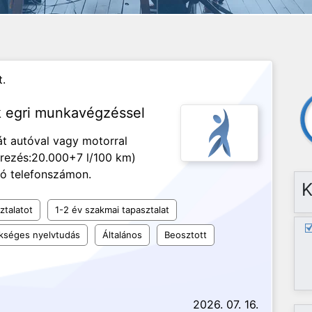
.
k egri munkavégzéssel
át autóval vagy motorral
érezés:20.000+7 l/100 km)
tó telefonszámon.
K
ztalatot
1-2 év szakmai tapasztalat
kséges nyelvtudás
Általános
Beosztott
2026. 07. 16.