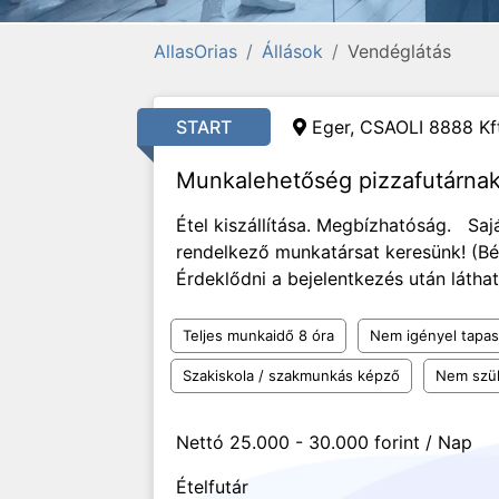
AllasOrias
Állások
Vendéglátás
START
Eger, CSAOLI 8888 Kft
Munkalehetőség pizzafutárna
Étel kiszállítása. Megbízhatóság. Saj
rendelkező munkatársat keresünk! (B
Érdeklődni a bejelentkezés után látha
Teljes munkaidő 8 óra
Nem igényel tapas
Szakiskola / szakmunkás képző
Nem szü
Nettó 25.000 - 30.000 forint / Nap
Ételfutár