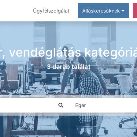
Ügyfélszolgálat
Álláskeresőknek
r, vendéglátás kategóri
3 darab találat