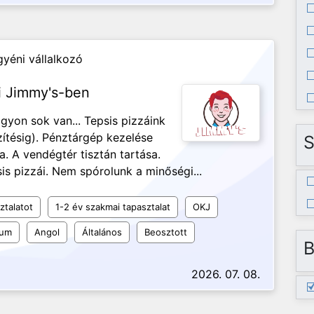
yéni vállalkozó
ri Jimmy's-ben
gyon sok van... Tepsis pizzáink
ítésig). Pénztárgép kezelése
S
. A vendégtér tisztán tartása.
is pizzái. Nem spórolunk a minőségi...
ztalatot
1-2 év szakmai tapasztalat
OKJ
kum
Angol
Általános
Beosztott
B
2026. 07. 08.