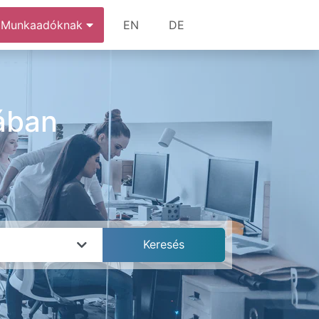
Munkaadóknak
EN
DE
ában