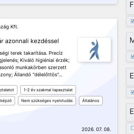
F
zág Kft.
r azonnali kezdéssel
égi terek takarítása. Precíz
lenés; Kiváló higiéniai érzék;
; Hasonló munkakörben szerzett
E
ony; Állandó "délelőttös"...
ztalatot
1-2 év szakmai tapasztalat
 képző
Nem szükséges nyelvtudás
Általános
E
2026. 07. 08.