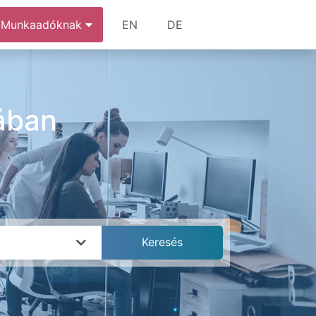
Munkaadóknak
EN
DE
ában