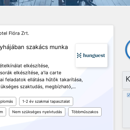
tel Flóra Zrt.
nyhájában szakács munka
telkínálat elkészítése,
rák elkészítése, a'la carte
K
ai feladatok ellátása hűtők takarítása,
szükséges szaktudás, megbízható,...
iplomás
1-2 év szakmai tapasztalat
um
Nem szükséges nyelvtudás
Többműszakos