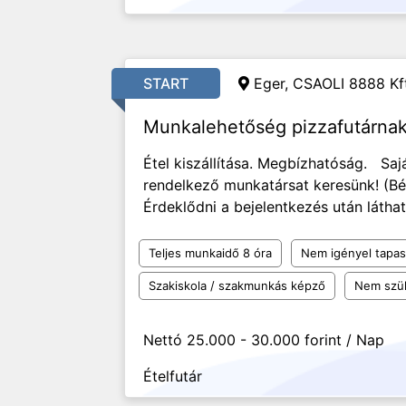
START
Eger, CSAOLI 8888 Kft
Munkalehetőség pizzafutárna
Étel kiszállítása. Megbízhatóság. Saj
rendelkező munkatársat keresünk! (B
Érdeklődni a bejelentkezés után látha
Teljes munkaidő 8 óra
Nem igényel tapas
Szakiskola / szakmunkás képző
Nem szü
Nettó 25.000 - 30.000 forint / Nap
Ételfutár