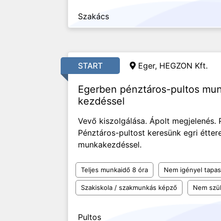
Szakács
START
Eger, HEGZON Kft.
Egerben pénztáros-pultos mun
kezdéssel
Vevő kiszolgálása. Ápolt megjelenés.
Pénztáros-pultost keresünk egri étte
munkakezdéssel.
Teljes munkaidő 8 óra
Nem igényel tapas
Szakiskola / szakmunkás képző
Nem szü
Pultos