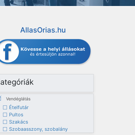
AllasOrias.hu
ategóriák
Vendéglátás
Ételfutár
Pultos
Szakács
Szobaasszony, szobalány