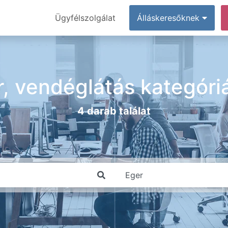
Ügyfélszolgálat
Álláskeresőknek
r, vendéglátás kategóri
4 darab találat