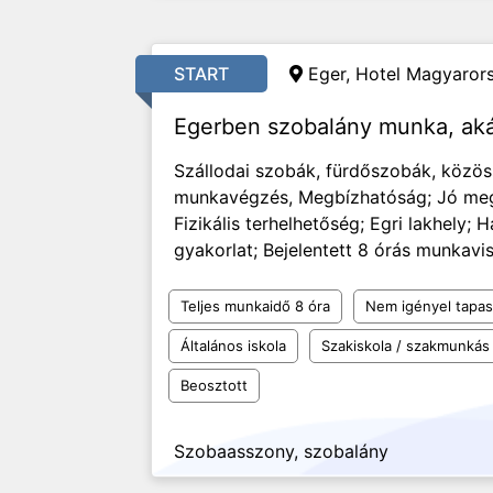
START
Eger, Hotel Magyarors
Egerben szobalány munka, aká
Szállodai szobák, fürdőszobák, közöss
munkavégzés, Megbízhatóság; Jó megje
Fizikális terhelhetőség; Egri lakhely
gyakorlat; Bejelentett 8 órás munkavisz
Teljes munkaidő 8 óra
Nem igényel tapas
Általános iskola
Szakiskola / szakmunkás
Beosztott
Szobaasszony, szobalány