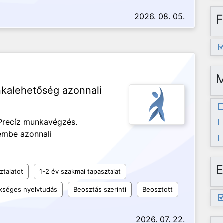
2026. 08. 05.
F
kalehetőség azonnali
 Precíz munkavégzés.
rembe azonnali
E
ztalatot
1-2 év szakmai tapasztalat
kséges nyelvtudás
Beosztás szerinti
Beosztott
2026. 07. 22.