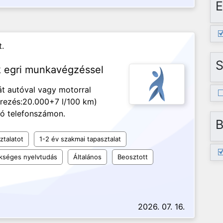
E
.
S
k egri munkavégzéssel
át autóval vagy motorral
érezés:20.000+7 l/100 km)
tó telefonszámon.
B
ztalatot
1-2 év szakmai tapasztalat
kséges nyelvtudás
Általános
Beosztott
2026. 07. 16.