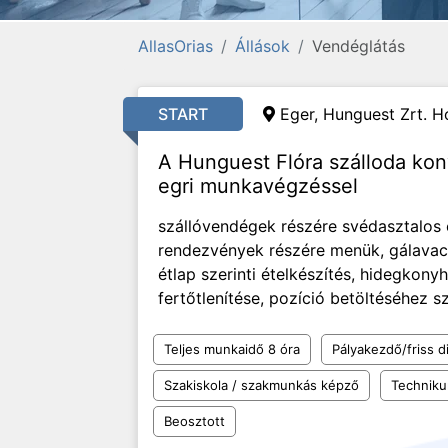
AllasOrias
Állások
Vendéglátás
START
Eger, Hunguest Zrt. Ho
A Hunguest Flóra szálloda ko
egri munkavégzéssel
szállóvendégek részére svédasztalos é
rendezvények részére menük, gálavacso
étlap szerinti ételkészítés, hidegkonyh
fertőtlenítése, pozíció betöltéséhez 
Teljes munkaidő 8 óra
Pályakezdő/friss d
Szakiskola / szakmunkás képző
Technik
Beosztott