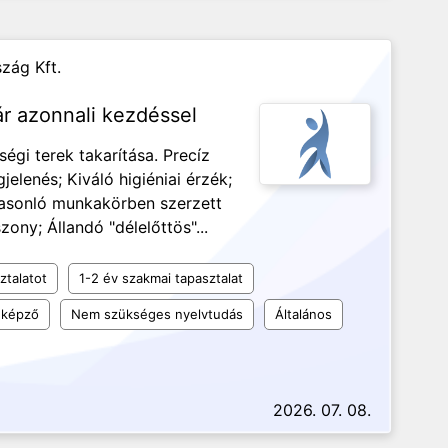
zág Kft.
r azonnali kezdéssel
égi terek takarítása. Precíz
lenés; Kiváló higiéniai érzék;
; Hasonló munkakörben szerzett
ony; Állandó "délelőttös"...
ztalatot
1-2 év szakmai tapasztalat
 képző
Nem szükséges nyelvtudás
Általános
2026. 07. 08.