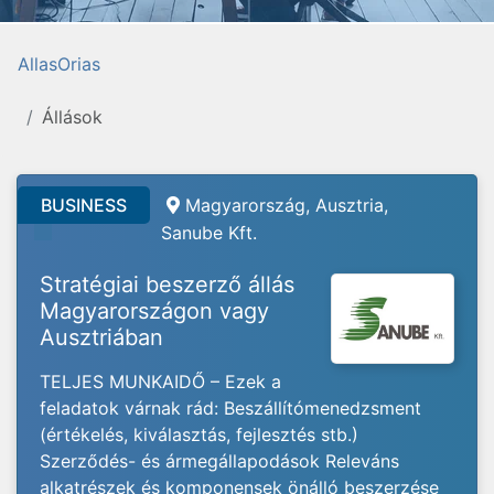
AllasOrias
Állások
BUSINESS
Magyarország, Ausztria,
Sanube Kft.
Stratégiai beszerző állás
Magyarországon vagy
Ausztriában
TELJES MUNKAIDŐ – Ezek a
feladatok várnak rád: Beszállítómenedzsment
(értékelés, kiválasztás, fejlesztés stb.)
Szerződés- és ármegállapodások Releváns
alkatrészek és komponensek önálló beszerzése