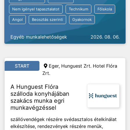
Nem igényel tapasztalatot
Technikum
Főiskola
Angol
Beosztás szerinti
Gyakornok
Egyéb munkalehetőségek
2026. 08. 06.
START
Eger, Hunguest Zrt. Hotel Flóra
Zrt.
A Hunguest Flóra
szálloda konyhájában
szakács munka egri
munkavégzéssel
szállóvendégek részére svédasztalos ételkínálat
elkészítése, rendezvények részére menük,