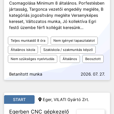
Csomagolása Minimum 8 általános. Porfestésben
jártasság, Targonca vezetői engedély megléte, B
kategóriás jogosítvány megléte Versenyképes
kereset, Változatos munka, Jó kollektíva Egri
festő üzembe férfi kollégát keresünk...
Teljes munkaidő 8 óra
Nem igényel tapasztalatot
Általános iskola
Szakiskola / szakmunkás képző
Nem szükséges nyelvtudás
Általános
Beosztott
Betanított munka
2026. 07. 27.
START
Eger, VILATI Gyártó Zrt.
Egerben CNC gépkezelő