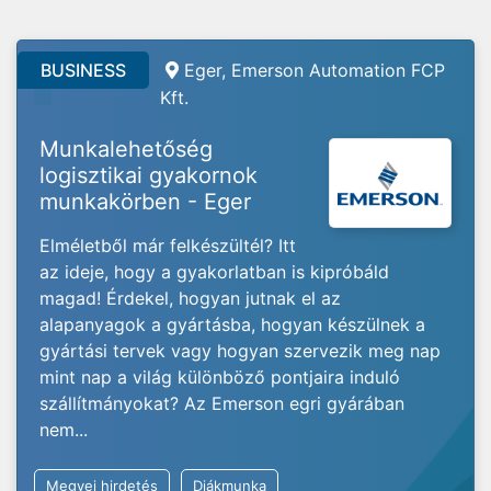
BUSINESS
Eger, Emerson Automation FCP
Kft.
Munkalehetőség
logisztikai gyakornok
munkakörben - Eger
Elméletből már felkészültél? Itt
az ideje, hogy a gyakorlatban is kipróbáld
magad! Érdekel, hogyan jutnak el az
alapanyagok a gyártásba, hogyan készülnek a
gyártási tervek vagy hogyan szervezik meg nap
mint nap a világ különböző pontjaira induló
szállítmányokat? Az Emerson egri gyárában
nem...
Megyei hirdetés
Diákmunka