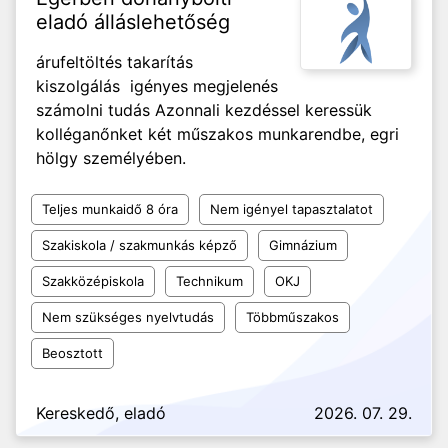
eladó álláslehetőség
árufeltöltés takarítás
kiszolgálás igényes megjelenés
számolni tudás Azonnali kezdéssel keressük
kolléganőnket két műszakos munkarendbe, egri
hölgy személyében.
Teljes munkaidő 8 óra
Nem igényel tapasztalatot
Szakiskola / szakmunkás képző
Gimnázium
Szakközépiskola
Technikum
OKJ
Nem szükséges nyelvtudás
Többműszakos
Beosztott
Kereskedő, eladó
2026. 07. 29.