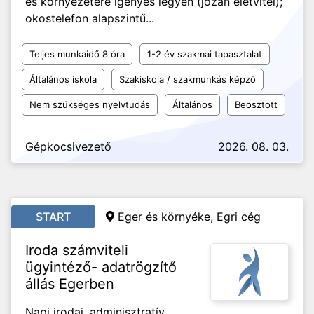
és környezetére igényes legyen (józan életvitel);
okostelefon alapszintű...
Teljes munkaidő 8 óra
1-2 év szakmai tapasztalat
Általános iskola
Szakiskola / szakmunkás képző
Nem szükséges nyelvtudás
Általános
Beosztott
Gépkocsivezető
2026. 08. 03.
START
Eger és környéke, Egri cég
Iroda számviteli
ügyintéző- adatrögzítő
állás Egerben
Napi irodai, adminisztratív