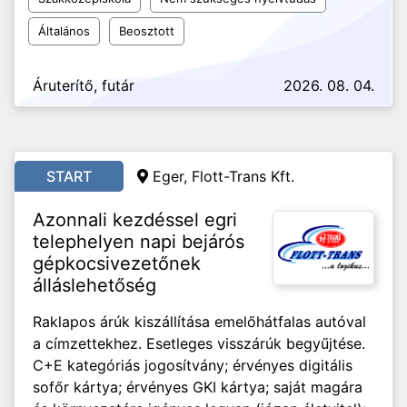
Általános
Beosztott
Áruterítő, futár
2026. 08. 04.
START
Eger, Flott-Trans Kft.
Azonnali kezdéssel egri
telephelyen napi bejárós
gépkocsivezetőnek
álláslehetőség
Raklapos árúk kiszállítása emelőhátfalas autóval
a címzettekhez. Esetleges visszárúk begyűjtése.
C+E kategóriás jogosítvány; érvényes digitális
sofőr kártya; érvényes GKI kártya; saját magára