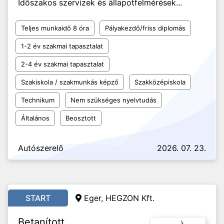
Időszakos szervizek és állapotfelmérések...
Teljes munkaidő 8 óra
Pályakezdő/friss diplomás
1-2 év szakmai tapasztalat
2-4 év szakmai tapasztalat
Szakiskola / szakmunkás képző
Szakközépiskola
Technikum
Nem szükséges nyelvtudás
Általános
Beosztott
Autószerelő
2026. 07. 23.
START
Eger, HEGZON Kft.
Betanított