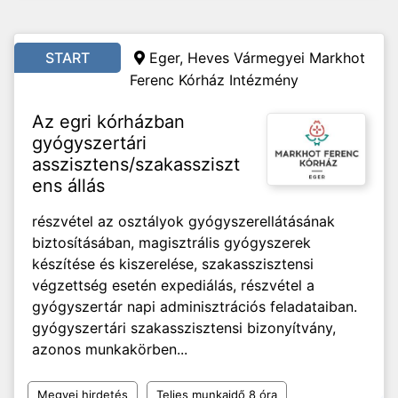
START
Eger, Heves Vármegyei Markhot
Ferenc Kórház Intézmény
Az egri kórházban
gyógyszertári
asszisztens/szakassziszt
ens állás
részvétel az osztályok gyógyszerellátásának
biztosításában, magisztrális gyógyszerek
készítése és kiszerelése, szakasszisztensi
végzettség esetén expediálás, részvétel a
gyógyszertár napi adminisztrációs feladataiban.
gyógyszertári szakasszisztensi bizonyítvány,
azonos munkakörben...
Megyei hirdetés
Teljes munkaidő 8 óra