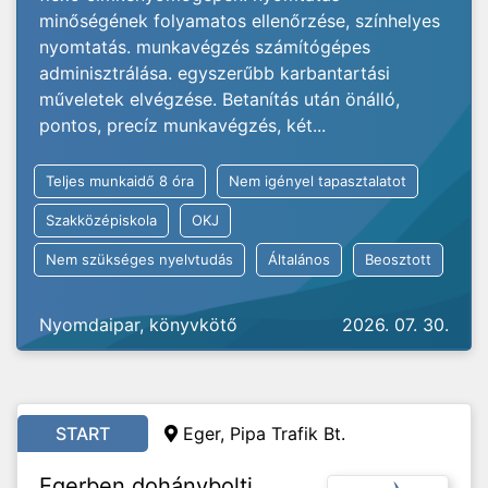
minőségének folyamatos ellenőrzése, színhelyes
nyomtatás. munkavégzés számítógépes
adminisztrálása. egyszerűbb karbantartási
műveletek elvégzése. Betanítás után önálló,
pontos, precíz munkavégzés, két...
Teljes munkaidő 8 óra
Nem igényel tapasztalatot
Szakközépiskola
OKJ
Nem szükséges nyelvtudás
Általános
Beosztott
Nyomdaipar, könyvkötő
2026. 07. 30.
START
Eger, Pipa Trafik Bt.
Egerben dohánybolti