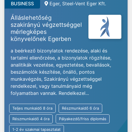
BUSINESS
Eger, Steel-Vent Eger Kft.
Álláslehetőség
szakirányú végzettséggel
mérlegképes
könyvelőnek Egerben
a beérkező bizonylatok rendezése, alaki és
tartalmi ellenőrzése, a bizonylatok rögzítése,
analitikák vezetése, egyeztetése, bevallások,
beszámolók készítése, önálló, pontos
munkavégzés, Szakirányú végzettséggel
rendelkezel, vagy tanulmányaid még
folyamatban vannak. Rendelkezel...
Teljes munkaidő 8 óra
Részmunkaidő 6 óra
Részmunkaidő 4 óra
Pályakezdő/friss diplomás
1-2 év szakmai tapasztalat