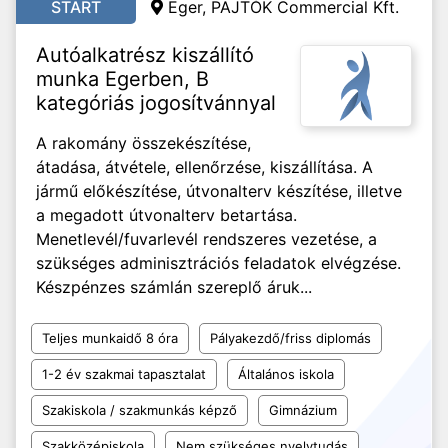
START
Eger, PAJTÓK Commercial Kft.
Autóalkatrész kiszállító
munka Egerben, B
kategóriás jogosítvánnyal
A rakomány összekészítése,
átadása, átvétele, ellenőrzése, kiszállítása. A
jármű előkészítése, útvonalterv készítése, illetve
a megadott útvonalterv betartása.
Menetlevél/fuvarlevél rendszeres vezetése, a
szükséges adminisztrációs feladatok elvégzése.
Készpénzes számlán szereplő áruk...
Teljes munkaidő 8 óra
Pályakezdő/friss diplomás
1-2 év szakmai tapasztalat
Általános iskola
Szakiskola / szakmunkás képző
Gimnázium
Szakközépiskola
Nem szükséges nyelvtudás