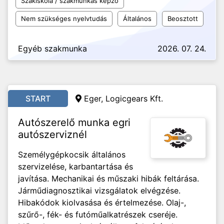
Szakiskola / szakmunkás képző
Nem szükséges nyelvtudás
Általános
Beosztott
Egyéb szakmunka
2026. 07. 24.
START
Eger, Logicgears Kft.
Autószerelő munka egri
autószerviznél
Személygépkocsik általános
szervizelése, karbantartása és
javítása. Mechanikai és műszaki hibák feltárása.
Járműdiagnosztikai vizsgálatok elvégzése.
Hibakódok kiolvasása és értelmezése. Olaj-,
szűrő-, fék- és futóműalkatrészek cseréje.