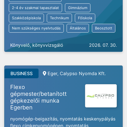
2-4 év szakmai tapasztalat
Gimnázium
Szakközépiskola
Technikum
Főiskola
Nem szükséges nyelvtudás
Általános
Beosztott
Könyvelő, könyvvizsgáló
2026. 07. 30.
BUSINESS
Eger, Calypso Nyomda Kft.
Flexo
gépmester/betanított
gépkezelői munka
Egerben
nyomógép-beigazítás, nyomtatás keskenypályás
flexo címkenyomógépen. nyomtatás