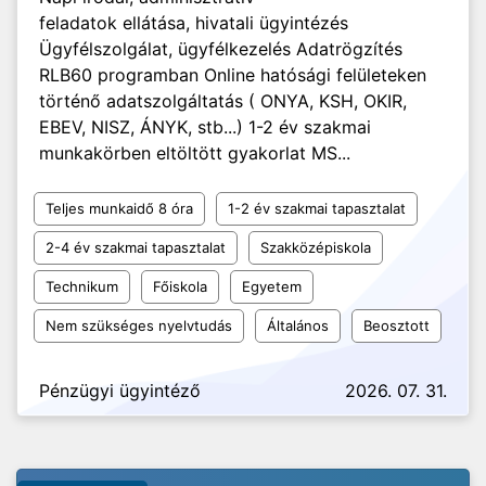
feladatok ellátása, hivatali ügyintézés
Ügyfélszolgálat, ügyfélkezelés Adatrögzítés
RLB60 programban Online hatósági felületeken
történő adatszolgáltatás ( ONYA, KSH, OKIR,
EBEV, NISZ, ÁNYK, stb...) 1-2 év szakmai
munkakörben eltöltött gyakorlat MS...
Teljes munkaidő 8 óra
1-2 év szakmai tapasztalat
2-4 év szakmai tapasztalat
Szakközépiskola
Technikum
Főiskola
Egyetem
Nem szükséges nyelvtudás
Általános
Beosztott
Pénzügyi ügyintéző
2026. 07. 31.