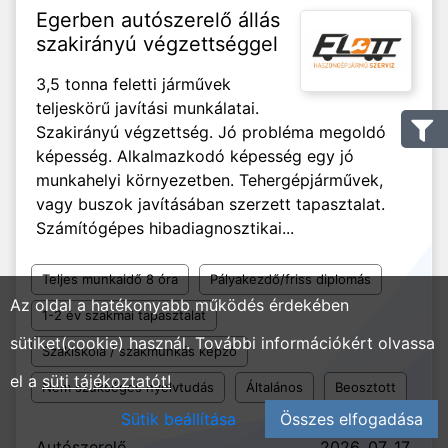
Egerben autószerelő állás
szakirányú végzettséggel
3,5 tonna feletti járművek
teljeskörű javítási munkálatai.
Szakirányú végzettség. Jó probléma megoldó
képesség. Alkalmazkodó képesség egy jó
munkahelyi környezetben. Tehergépjárművek,
vagy buszok javításában szerzett tapasztalat.
Számítógépes hibadiagnosztikai...
Teljes munkaidő 8 óra
Pályakezdő/friss diplomás
Az oldal a hatékonyabb működés érdekében
1-2 év szakmai tapasztalat
sütiket(cookie) használ. További információkért olvassa
Szakiskola / szakmunkás képző
el a
süti tájékoztatót!
Nem szükséges nyelvtudás
Általános
Beosztott
Sütik beállítása
Összes elfogadása
Autószerelő
2026. 07. 17.