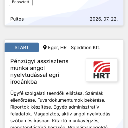
Beosztott
Pultos
2026. 07. 22.
START
Eger, HRT Spedition Kft.
Pénzügyi asszisztens
munka angol
nyelvtudással egri
irodánkba
Ügyfélszolgálati teendők ellátása. Számlák
ellenőrzése. Fuvardokumentumok bekérése.
Riportok készítése. Egyéb adminisztratív
feladatok. Magabiztos, aktív angol nyelvtudás
szóban és írásban. Kitartó munkavégzés,
monotonitástűrő készség. Problémamegoldó