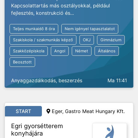
Kapcsolattartás más osztályokkal, például
fejlesztés, konstrukció és...
Teljes munkaidő 8 óra
Nem igényel tapasztalatot
Szakiskola / szakmunkás képző
OKJ
Gimnázium
Szakközépiskola
Angol
Német
Általános
Beosztott
Anyaggazdálkodás, beszerzés
Ma 11:41
START
Eger, Gastro Meat Hungary Kft.
Egri gyorsétterem
konyhájára