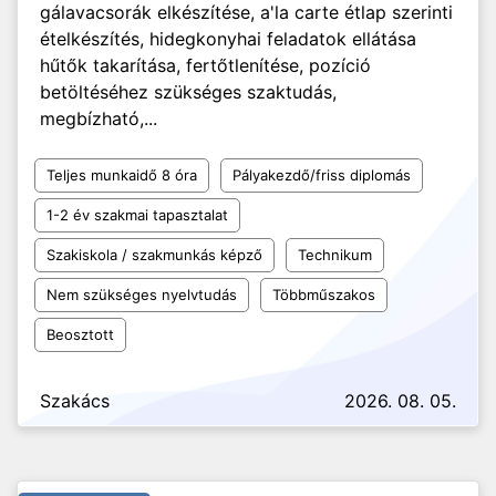
gálavacsorák elkészítése, a'la carte étlap szerinti
ételkészítés, hidegkonyhai feladatok ellátása
hűtők takarítása, fertőtlenítése, pozíció
betöltéséhez szükséges szaktudás,
megbízható,...
Teljes munkaidő 8 óra
Pályakezdő/friss diplomás
1-2 év szakmai tapasztalat
Szakiskola / szakmunkás képző
Technikum
Nem szükséges nyelvtudás
Többműszakos
Beosztott
Szakács
2026. 08. 05.