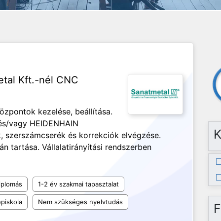
etal Kft.-nél CNC
pontok kezelése, beállítása.
és/vagy HEIDENHAIN
K
k, szerszámcserék és korrekciók elvégzése.
án tartása. Vállalatirányítási rendszerben
iplomás
1-2 év szakmai tapasztalat
piskola
Nem szükséges nyelvtudás
F