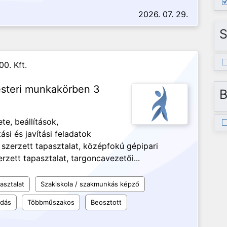
2026. 07. 29.
S
0. Kft.
esteri munkakörben 3
B
e, beállítások,
si és javítási feladatok
szerzett tapasztalat, középfokú gépipari
zett tapasztalat, targoncavezetői...
asztalat
Szakiskola / szakmunkás képző
udás
Többműszakos
Beosztott