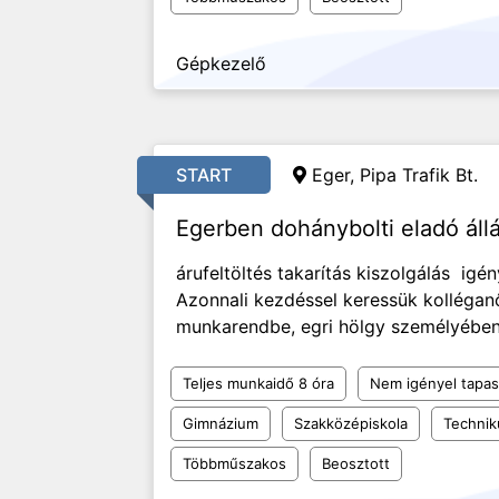
Gépkezelő
START
Eger, Pipa Trafik Bt.
Egerben dohánybolti eladó áll
árufeltöltés takarítás kiszolgálás ig
Azonnali kezdéssel keressük kolléga
munkarendbe, egri hölgy személyébe
Teljes munkaidő 8 óra
Nem igényel tapas
Gimnázium
Szakközépiskola
Techni
Többműszakos
Beosztott