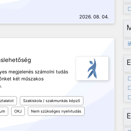
2026. 08. 04.
áslehetőség
E
ényes megjelenés számolni tudás
nőnket két műszakos
n.
ztalatot
Szakiskola / szakmunkás képző
kum
OKJ
Nem szükséges nyelvtudás
E