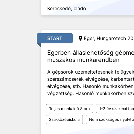
Kereskedő, eladó
START
Eger, Hungarotech 200
Egerben álláslehetőség gépm
műszakos munkarendben
A gépsorok üzemeltetésének felügyelet
szerszámcserék elvégzése, karbantartá
elvégzése, stb. Hasonló munkakörben 
végzettség. Hasonló munkakörben szer
Teljes munkaidő 8 óra
1-2 év szakmai tap
Szakközépiskola
Nem szükséges nyelvt