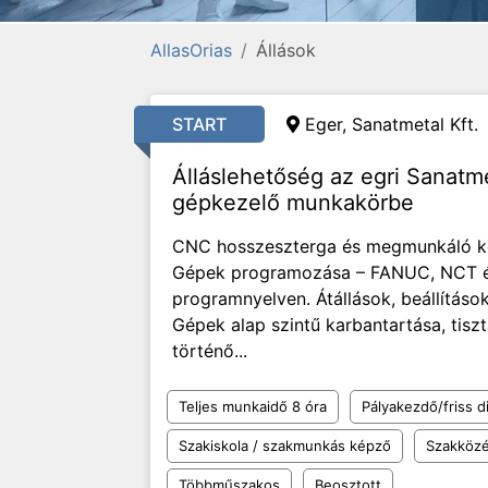
AllasOrias
Állások
START
Eger, Sanatmetal Kft.
Álláslehetőség az egri Sanatm
gépkezelő munkakörbe
CNC hosszeszterga és megmunkáló köz
Gépek programozása – FANUC, NCT 
programnyelven. Átállások, beállításo
Gépek alap szintű karbantartása, tiszt
történő...
Teljes munkaidő 8 óra
Pályakezdő/friss d
Szakiskola / szakmunkás képző
Szakközé
Többműszakos
Beosztott