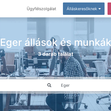
Ügyfélszolgálat
Álláskeresőknek
Eger állások és munká
3 darab találat