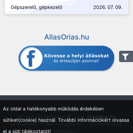
Gépszerelő, gépkezelő
2026. 07. 09.
AllasOrias.hu
Az oldal a hatékonyabb működés érdekében
"Országos Állásportál."
Minden jog fentartva © 2026.
AllasOrias.hu
sütiket(cookie) használ. További információkért olvassa
Üzemeltető: IT-Nav Hungary Kft. | "Az elsők közé
navigáljuk!"
el a
süti tájékoztatót!