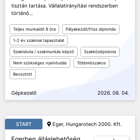
tisztán tartása. Vállalatirányítási rendszerben
történő...
Teljes munkaidő 8 óra
Pályakezdő/friss diplomás
1-2 év szakmai tapasztalat
Szakiskola / szakmunkás képző
Szakközépiskola
Nem szükséges nyelvtudás
Többműszakos
Beosztott
Gépkezelő
2026. 08. 04.
START
Eger, Hungarotech 2000. Kft.
Egerben álláslehetőség