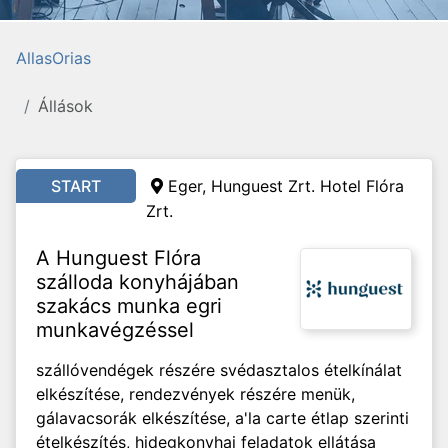
AllasOrias
Állások
START
Eger, Hunguest Zrt. Hotel Flóra
Zrt.
A Hunguest Flóra
szálloda konyhájában
szakács munka egri
munkavégzéssel
szállóvendégek részére svédasztalos ételkínálat
elkészítése, rendezvények részére menük,
gálavacsorák elkészítése, a'la carte étlap szerinti
ételkészítés, hidegkonyhai feladatok ellátása