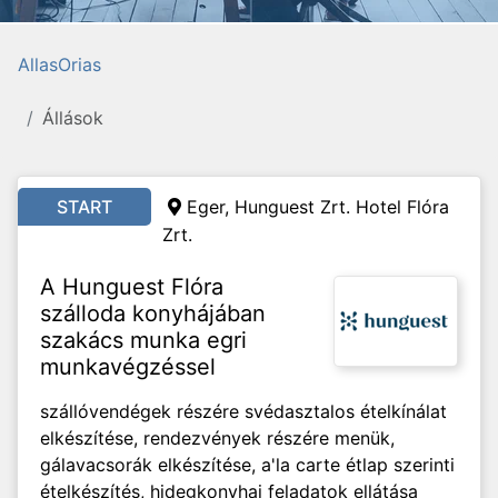
AllasOrias
Állások
START
Eger, Hunguest Zrt. Hotel Flóra
Zrt.
A Hunguest Flóra
szálloda konyhájában
szakács munka egri
munkavégzéssel
szállóvendégek részére svédasztalos ételkínálat
elkészítése, rendezvények részére menük,
gálavacsorák elkészítése, a'la carte étlap szerinti
ételkészítés, hidegkonyhai feladatok ellátása