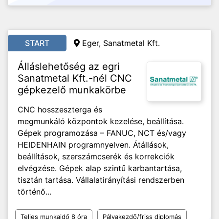
START
Eger, Sanatmetal Kft.
Álláslehetőség az egri
Sanatmetal Kft.-nél CNC
gépkezelő munkakörbe
CNC hosszeszterga és
megmunkáló központok kezelése, beállítása.
Gépek programozása – FANUC, NCT és/vagy
HEIDENHAIN programnyelven. Átállások,
beállítások, szerszámcserék és korrekciók
elvégzése. Gépek alap szintű karbantartása,
tisztán tartása. Vállalatirányítási rendszerben
történő...
Teljes munkaidő 8 óra
Pályakezdő/friss diplomás