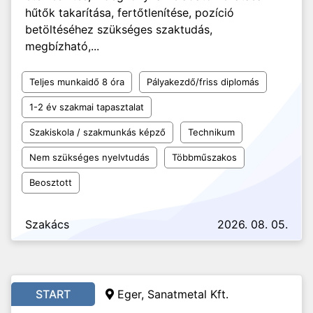
hűtők takarítása, fertőtlenítése, pozíció
betöltéséhez szükséges szaktudás,
megbízható,...
Teljes munkaidő 8 óra
Pályakezdő/friss diplomás
1-2 év szakmai tapasztalat
Szakiskola / szakmunkás képző
Technikum
Nem szükséges nyelvtudás
Többműszakos
Beosztott
Szakács
2026. 08. 05.
START
Eger, Sanatmetal Kft.