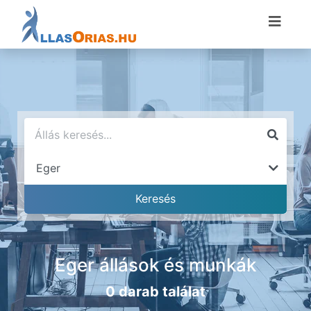
Eger állások és munkák
0 darab találat