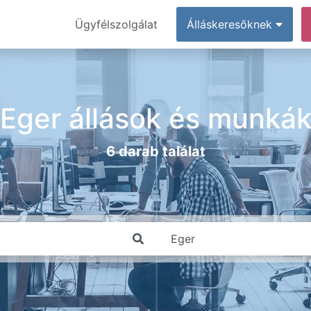
Ügyfélszolgálat
Álláskeresőknek
Eger állások és munká
6 darab találat