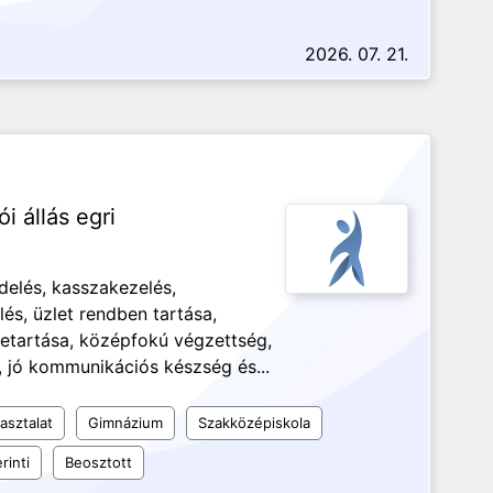
2026. 07. 21.
 állás egri
delés, kasszakezelés,
lés, üzlet rendben tartása,
betartása, középfokú végzettség,
jó kommunikációs készség és...
asztalat
Gimnázium
Szakközépiskola
rinti
Beosztott