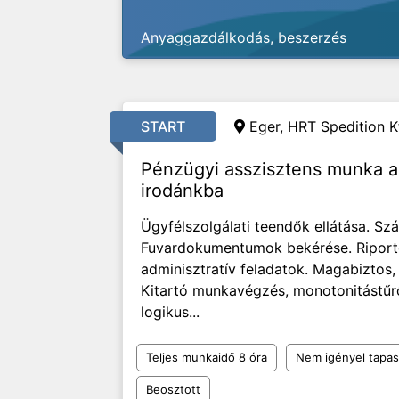
Anyaggazdálkodás, beszerzés
START
Eger, HRT Spedition Kf
Pénzügyi asszisztens munka an
irodánkba
Ügyfélszolgálati teendők ellátása. Sz
Fuvardokumentumok bekérése. Riport
adminisztratív feladatok. Magabiztos,
Kitartó munkavégzés, monotonitástű
logikus...
Teljes munkaidő 8 óra
Nem igényel tapas
Beosztott