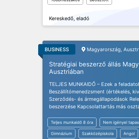
Kereskedő, eladó
BUSINESS
Magyarország, Ausztri
Stratégiai beszerző állás Mag
Ausztriában
TELJES MUNKAIDŐ – Ezek a feladatok
Beszállítómenedzsment (értékelés, kivá
Szerződés- és ármegállapodások Rele
beszerzése Kapcsolattartás más osztály
Teljes munkaidő 8 óra
Nem igényel tapas
Gimnázium
Szakközépiskola
Angol