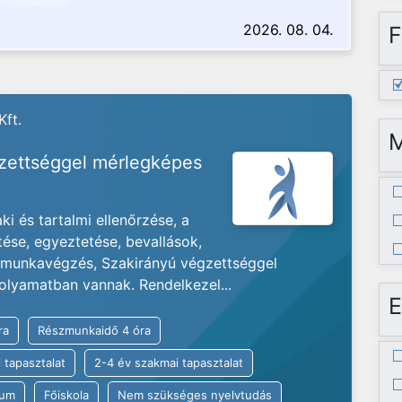
2026. 08. 04.
F
Kft.
gzettséggel mérlegképes
i és tartalmi ellenőrzése, a
tése, egyeztetése, bevallások,
s munkavégzés, Szakirányú végzettséggel
olyamatban vannak. Rendelkezel...
E
ra
Részmunkaidő 4 óra
 tapasztalat
2-4 év szakmai tapasztalat
kum
Főiskola
Nem szükséges nyelvtudás