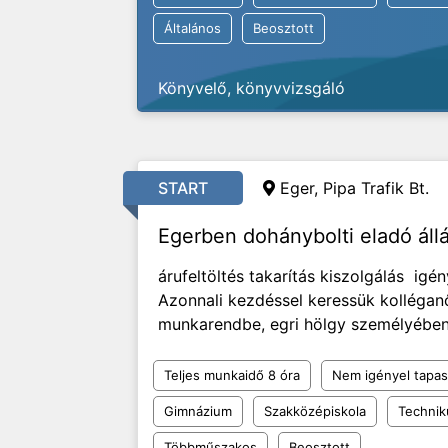
Általános
Beosztott
Könyvelő, könyvvizsgáló
START
Eger, Pipa Trafik Bt.
Egerben dohánybolti eladó áll
árufeltöltés takarítás kiszolgálás ig
Azonnali kezdéssel keressük kolléga
munkarendbe, egri hölgy személyébe
Teljes munkaidő 8 óra
Nem igényel tapas
Gimnázium
Szakközépiskola
Techni
Többműszakos
Beosztott