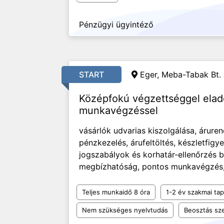
Pénzügyi ügyintéző
START
Eger, Meba-Tabak Bt.
Középfokú végzettséggel eladói
munkavégzéssel
vásárlók udvarias kiszolgálása, áruren
pénzkezelés, árufeltöltés, készletfigye
jogszabályok és korhatár-ellenőrzés 
megbízhatóság, pontos munkavégzés, 
Teljes munkaidő 8 óra
1-2 év szakmai tap
Nem szükséges nyelvtudás
Beosztás sze