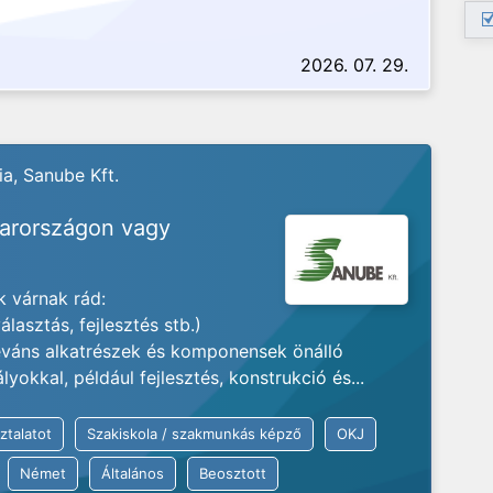
2026. 07. 29.
a, Sanube Kft.
yarországon vagy
 várnak rád:
lasztás, fejlesztés stb.)
váns alkatrészek és komponensek önálló
okkal, például fejlesztés, konstrukció és...
ztalatot
Szakiskola / szakmunkás képző
OKJ
Német
Általános
Beosztott