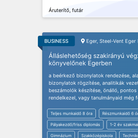
Áruterítő, futár
BUSINESS
Eger, Steel-Vent Eger 
Álláslehetőség szakirányú vé
könyvelőnek Egerben
a beérkező bizonylatok rendezése, alak
bizonylatok rögzítése, analitikák veze
beszámolók készítése, önálló, ponto
rendelkezel, vagy tanulmányaid még f
Teljes munkaidő 8 óra
Részmunkaidő 6 ó
Pályakezdő/friss diplomás
1-2 év szakmai
Gimnázium
Szakközépiskola
Techni