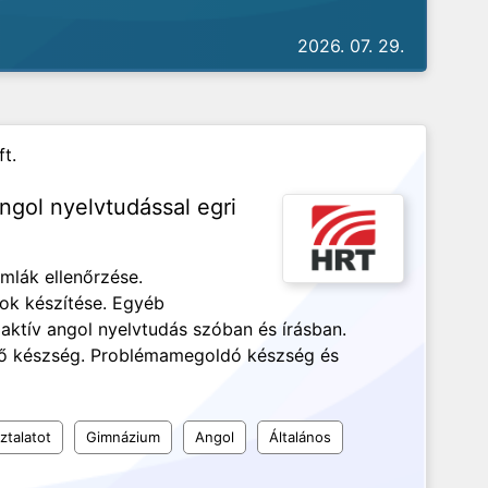
2026. 07. 29.
t.
gol nyelvtudással egri
ámlák ellenőrzése.
ok készítése. Egyéb
 aktív angol nyelvtudás szóban és írásban.
rő készség. Problémamegoldó készség és
ztalatot
Gimnázium
Angol
Általános