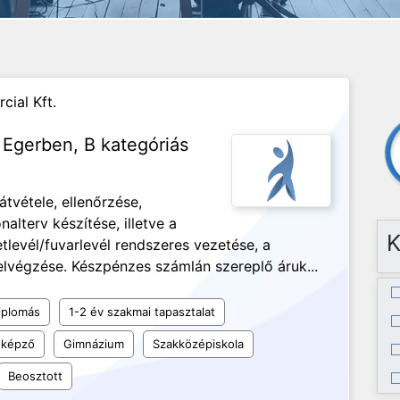
ial Kft.
 Egerben, B kategóriás
tvétele, ellenőrzése,
nalterv készítése, illetve a
K
levél/fuvarlevél rendszeres vezetése, a
elvégzése. Készpénzes számlán szereplő áruk...
iplomás
1-2 év szakmai tapasztalat
 képző
Gimnázium
Szakközépiskola
Beosztott