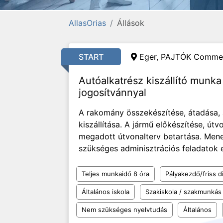
AllasOrias
Állások
START
Eger, PAJTÓK Commerc
Autóalkatrész kiszállító munka
jogosítvánnyal
A rakomány összekészítése, átadása, á
kiszállítása. A jármű előkészítése, útvo
megadott útvonalterv betartása. Menet
szükséges adminisztrációs feladatok 
Teljes munkaidő 8 óra
Pályakezdő/friss d
Általános iskola
Szakiskola / szakmunkás
Nem szükséges nyelvtudás
Általános