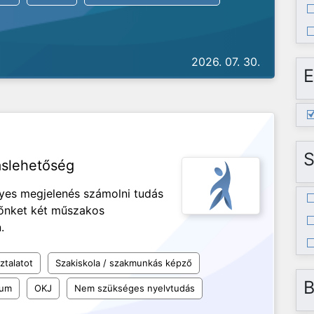
2026. 07. 30.
E
S
áslehetőség
ényes megjelenés számolni tudás
nőnket két műszakos
n.
ztalatot
Szakiskola / szakmunkás képző
B
kum
OKJ
Nem szükséges nyelvtudás