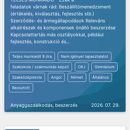
feladatok várnak rád: Beszállítómenedzsment
(értékelés, kiválasztás, fejlesztés stb.)
Szerződés- és ármegállapodások Releváns
alkatrészek és komponensek önálló beszerzése
Kapcsolattartás más osztályokkal, például
fejlesztés, konstrukció és...
Teljes munkaidő 8 óra
Nem igényel tapasztalatot
Szakiskola / szakmunkás képző
OKJ
Gimnázium
Szakközépiskola
Angol
Német
Általános
Beosztott
Anyaggazdálkodás, beszerzés
2026. 07. 29.