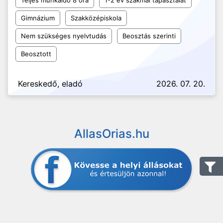
Teljes munkaidő 8 óra
1-2 év szakmai tapasztalat
Gimnázium
Szakközépiskola
Nem szükséges nyelvtudás
Beosztás szerinti
Beosztott
Kereskedő, eladó
2026. 07. 20.
AllasOrias.hu