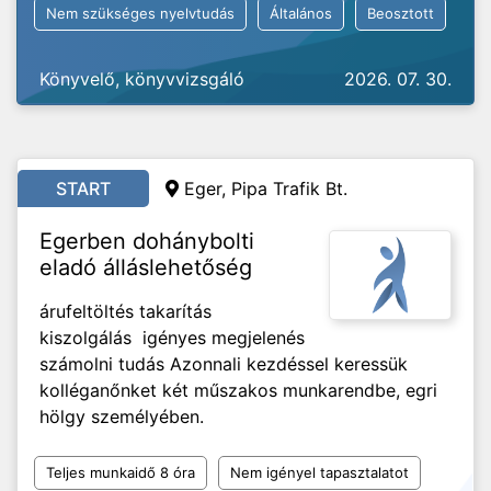
Nem szükséges nyelvtudás
Általános
Beosztott
Könyvelő, könyvvizsgáló
2026. 07. 30.
START
Eger, Pipa Trafik Bt.
Egerben dohánybolti
eladó álláslehetőség
árufeltöltés takarítás
kiszolgálás igényes megjelenés
számolni tudás Azonnali kezdéssel keressük
kolléganőnket két műszakos munkarendbe, egri
hölgy személyében.
Teljes munkaidő 8 óra
Nem igényel tapasztalatot