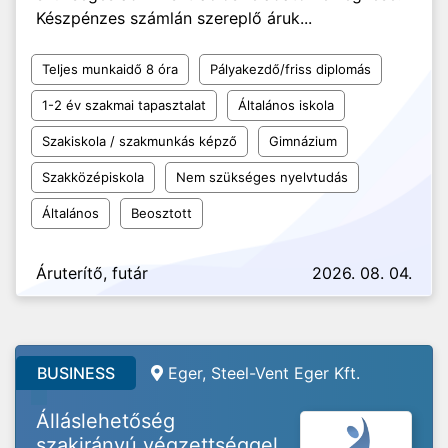
Készpénzes számlán szereplő áruk...
Teljes munkaidő 8 óra
Pályakezdő/friss diplomás
1-2 év szakmai tapasztalat
Általános iskola
Szakiskola / szakmunkás képző
Gimnázium
Szakközépiskola
Nem szükséges nyelvtudás
Általános
Beosztott
Áruterítő, futár
2026. 08. 04.
BUSINESS
Eger, Steel-Vent Eger Kft.
Álláslehetőség
szakirányú végzettséggel