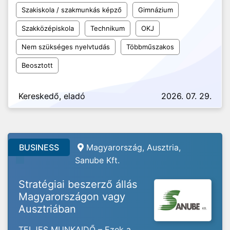
Szakiskola / szakmunkás képző
Gimnázium
Szakközépiskola
Technikum
OKJ
Nem szükséges nyelvtudás
Többműszakos
Beosztott
Kereskedő, eladó
2026. 07. 29.
BUSINESS
Magyarország, Ausztria,
Sanube Kft.
Stratégiai beszerző állás
Magyarországon vagy
Ausztriában
TELJES MUNKAIDŐ – Ezek a