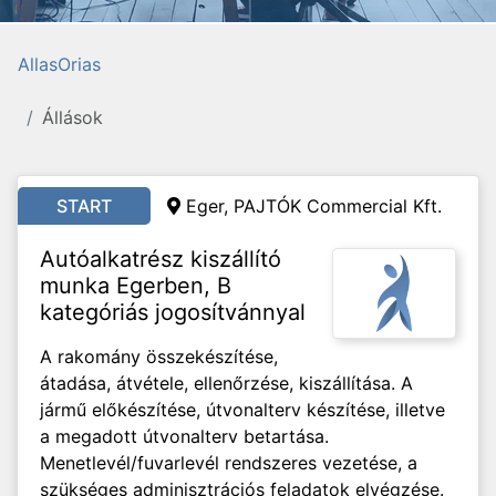
AllasOrias
Állások
START
Eger, PAJTÓK Commercial Kft.
Autóalkatrész kiszállító
munka Egerben, B
kategóriás jogosítvánnyal
A rakomány összekészítése,
átadása, átvétele, ellenőrzése, kiszállítása. A
jármű előkészítése, útvonalterv készítése, illetve
a megadott útvonalterv betartása.
Menetlevél/fuvarlevél rendszeres vezetése, a
szükséges adminisztrációs feladatok elvégzése.