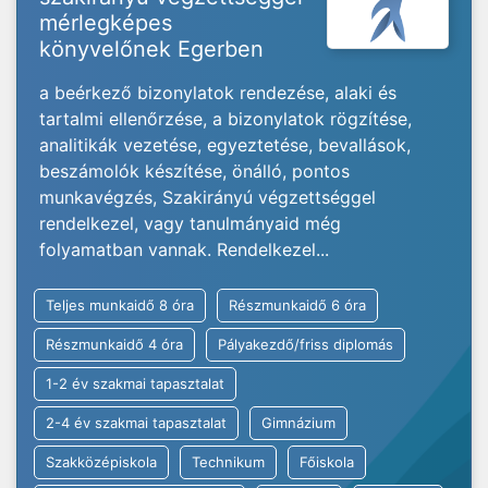
mérlegképes
könyvelőnek Egerben
a beérkező bizonylatok rendezése, alaki és
tartalmi ellenőrzése, a bizonylatok rögzítése,
analitikák vezetése, egyeztetése, bevallások,
beszámolók készítése, önálló, pontos
munkavégzés, Szakirányú végzettséggel
rendelkezel, vagy tanulmányaid még
folyamatban vannak. Rendelkezel...
Teljes munkaidő 8 óra
Részmunkaidő 6 óra
Részmunkaidő 4 óra
Pályakezdő/friss diplomás
1-2 év szakmai tapasztalat
2-4 év szakmai tapasztalat
Gimnázium
Szakközépiskola
Technikum
Főiskola