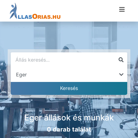
Eger állások és munkák
0 darab találat