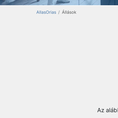
AllasOrias
Állások
Az aláb