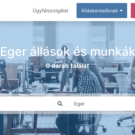
Ügyfélszolgálat
Álláskeresőknek
Eger állások és munká
0 darab találat