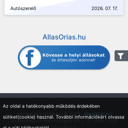
Autószerelő
2026. 07. 17.
AllasOrias.hu
Az oldal a hatékonyabb működés érdekében
"Országos Állásportál."
Minden jog fentartva © 2026.
AllasOrias.hu
sütiket(cookie) használ. További információkért olvassa
Üzemeltető: IT-Nav Hungary Kft. | "Az elsők közé
navigáljuk!"
el a
süti tájékoztatót!