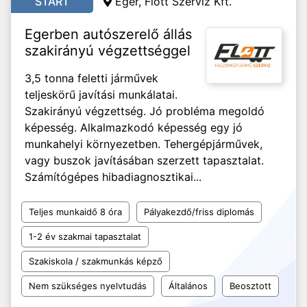
START
Eger, Flott Szerviz Kft.
Egerben autószerelő állás
szakirányú végzettséggel
3,5 tonna feletti járművek
teljeskörű javítási munkálatai.
Szakirányú végzettség. Jó probléma megoldó
képesség. Alkalmazkodó képesség egy jó
munkahelyi környezetben. Tehergépjárművek,
vagy buszok javításában szerzett tapasztalat.
Számítógépes hibadiagnosztikai...
Teljes munkaidő 8 óra
Pályakezdő/friss diplomás
1-2 év szakmai tapasztalat
Szakiskola / szakmunkás képző
Nem szükséges nyelvtudás
Általános
Beosztott