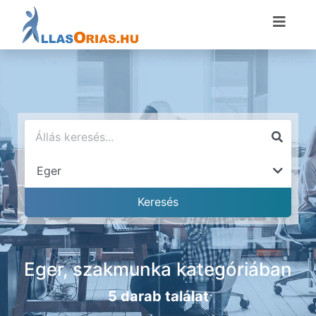
Eger, szakmunka kategóriában
5 darab találat