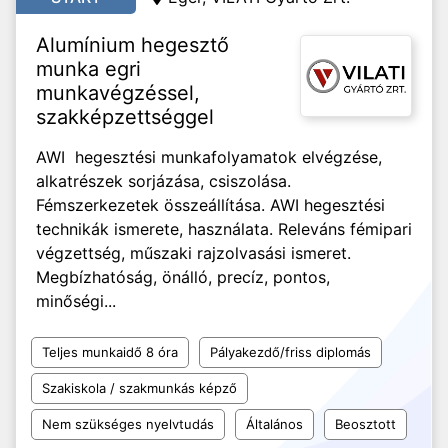
Alumínium hegesztő
munka egri
munkavégzéssel,
szakképzettséggel
AWI hegesztési munkafolyamatok elvégzése,
alkatrészek sorjázása, csiszolása.
Fémszerkezetek összeállítása. AWI hegesztési
technikák ismerete, használata. Releváns fémipari
végzettség, műszaki rajzolvasási ismeret.
Megbízhatóság, önálló, precíz, pontos,
minőségi...
Teljes munkaidő 8 óra
Pályakezdő/friss diplomás
Szakiskola / szakmunkás képző
Nem szükséges nyelvtudás
Általános
Beosztott