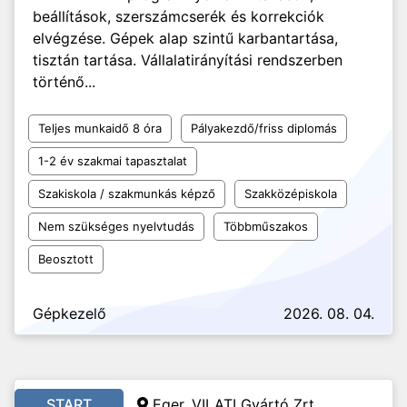
beállítások, szerszámcserék és korrekciók
elvégzése. Gépek alap szintű karbantartása,
tisztán tartása. Vállalatirányítási rendszerben
történő...
Teljes munkaidő 8 óra
Pályakezdő/friss diplomás
1-2 év szakmai tapasztalat
Szakiskola / szakmunkás képző
Szakközépiskola
Nem szükséges nyelvtudás
Többműszakos
Beosztott
Gépkezelő
2026. 08. 04.
START
Eger, VILATI Gyártó Zrt.