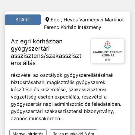
START
Eger, Heves Vármegyei Markhot
Ferenc Kórház Intézmény
Az egri kórházban
gyógyszertári
asszisztens/szakassziszt
ens állás
részvétel az osztályok gyógyszerellátásának
biztosításában, magisztrális gyógyszerek
készítése és kiszerelése, szakasszisztensi
végzettség esetén expediálás, részvétel a
gyógyszertár napi adminisztrációs feladataiban.
gyógyszertári szakasszisztensi bizonyítvány,
azonos munkakörben...
Megyei hirdetés
Teljes munkaidő 8 óra