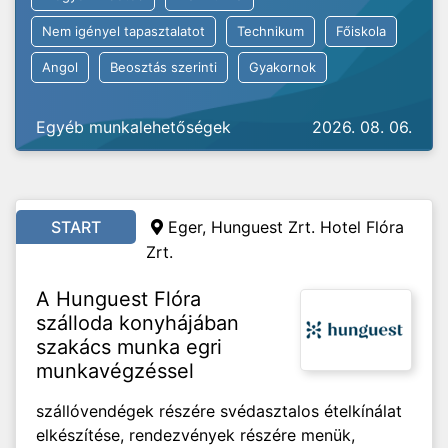
Nem igényel tapasztalatot
Technikum
Főiskola
Angol
Beosztás szerinti
Gyakornok
Egyéb munkalehetőségek
2026. 08. 06.
START
Eger, Hunguest Zrt. Hotel Flóra
Zrt.
A Hunguest Flóra
szálloda konyhájában
szakács munka egri
munkavégzéssel
szállóvendégek részére svédasztalos ételkínálat
elkészítése, rendezvények részére menük,