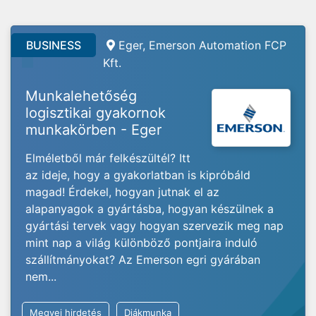
BUSINESS
Eger, Emerson Automation FCP
Kft.
Munkalehetőség
logisztikai gyakornok
munkakörben - Eger
Elméletből már felkészültél? Itt
az ideje, hogy a gyakorlatban is kipróbáld
magad! Érdekel, hogyan jutnak el az
alapanyagok a gyártásba, hogyan készülnek a
gyártási tervek vagy hogyan szervezik meg nap
mint nap a világ különböző pontjaira induló
szállítmányokat? Az Emerson egri gyárában
nem...
Megyei hirdetés
Diákmunka