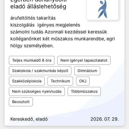
eladó álláslehetőség
árufeltöltés takarítás
kiszolgálás igényes megjelenés
számolni tudás Azonnali kezdéssel keressük
kolléganőnket két műszakos munkarendbe, egri
hölgy személyében.
Teljes munkaidő 8 óra
Nem igényel tapasztalatot
Szakiskola / szakmunkás képző
Gimnázium
Szakközépiskola
Technikum
OKJ
Nem szükséges nyelvtudás
Többműszakos
Beosztott
Kereskedő, eladó
2026. 07. 29.