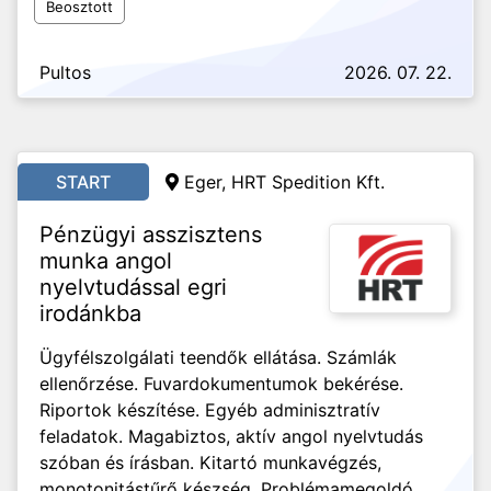
Beosztott
Pultos
2026. 07. 22.
START
Eger, HRT Spedition Kft.
Pénzügyi asszisztens
munka angol
nyelvtudással egri
irodánkba
Ügyfélszolgálati teendők ellátása. Számlák
ellenőrzése. Fuvardokumentumok bekérése.
Riportok készítése. Egyéb adminisztratív
feladatok. Magabiztos, aktív angol nyelvtudás
szóban és írásban. Kitartó munkavégzés,
monotonitástűrő készség. Problémamegoldó