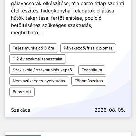
gálavacsorák elkészítése, a'la carte étlap szerinti
ételkészítés, hidegkonyhai feladatok ellátása
hűtők takarítása, fertőtlenítése, pozíció
betöltéséhez szükséges szaktudás,
megbízható,...
Teljes munkaidő 8 óra
Pályakezdő/friss diplomás
1-2 év szakmai tapasztalat
Szakiskola / szakmunkás képző
Technikum
Nem szükséges nyelvtudás
Többműszakos
Beosztott
Szakács
2026. 08. 05.