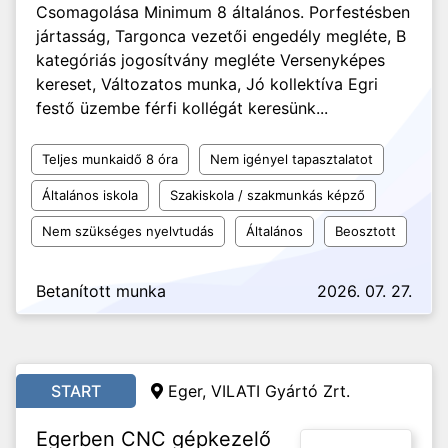
Csomagolása Minimum 8 általános. Porfestésben
jártasság, Targonca vezetői engedély megléte, B
kategóriás jogosítvány megléte Versenyképes
kereset, Változatos munka, Jó kollektíva Egri
festő üzembe férfi kollégát keresünk...
Teljes munkaidő 8 óra
Nem igényel tapasztalatot
Általános iskola
Szakiskola / szakmunkás képző
Nem szükséges nyelvtudás
Általános
Beosztott
Betanított munka
2026. 07. 27.
START
Eger, VILATI Gyártó Zrt.
Egerben CNC gépkezelő