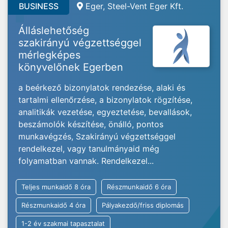
BUSINESS
Eger, Steel-Vent Eger Kft.
Álláslehetőség
szakirányú végzettséggel
mérlegképes
könyvelőnek Egerben
a beérkező bizonylatok rendezése, alaki és
tartalmi ellenőrzése, a bizonylatok rögzítése,
analitikák vezetése, egyeztetése, bevallások,
beszámolók készítése, önálló, pontos
munkavégzés, Szakirányú végzettséggel
rendelkezel, vagy tanulmányaid még
folyamatban vannak. Rendelkezel...
Teljes munkaidő 8 óra
Részmunkaidő 6 óra
Részmunkaidő 4 óra
Pályakezdő/friss diplomás
1-2 év szakmai tapasztalat