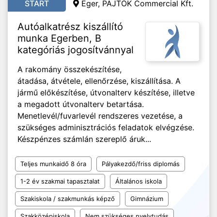
START
Eger, PAJTÓK Commercial Kft.
Autóalkatrész kiszállító
munka Egerben, B
kategóriás jogosítvánnyal
A rakomány összekészítése,
átadása, átvétele, ellenőrzése, kiszállítása. A
jármű előkészítése, útvonalterv készítése, illetve
a megadott útvonalterv betartása.
Menetlevél/fuvarlevél rendszeres vezetése, a
szükséges adminisztrációs feladatok elvégzése.
Készpénzes számlán szereplő áruk...
Teljes munkaidő 8 óra
Pályakezdő/friss diplomás
1-2 év szakmai tapasztalat
Általános iskola
Szakiskola / szakmunkás képző
Gimnázium
Szakközépiskola
Nem szükséges nyelvtudás