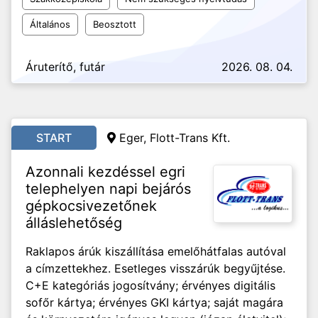
Általános
Beosztott
Áruterítő, futár
2026. 08. 04.
START
Eger, Flott-Trans Kft.
Azonnali kezdéssel egri
telephelyen napi bejárós
gépkocsivezetőnek
álláslehetőség
Raklapos árúk kiszállítása emelőhátfalas autóval
a címzettekhez. Esetleges visszárúk begyűjtése.
C+E kategóriás jogosítvány; érvényes digitális
sofőr kártya; érvényes GKI kártya; saját magára