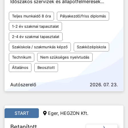
Időszakos szervizek és állapotfelmérések...
Teljes munkaidő 8 óra
Pályakezdő/friss diplomás
1-2 év szakmai tapasztalat
2-4 év szakmai tapasztalat
Szakiskola / szakmunkás képző
Szakközépiskola
Technikum
Nem szükséges nyelvtudás
Általános
Beosztott
Autószerelő
2026. 07. 23.
START
Eger, HEGZON Kft.
Betanított