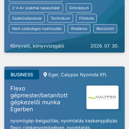
2-4 év szakmai tapasztalat
Gimnázium
Szakközépiskola
Technikum
Főiskola
Nem szükséges nyelvtudás
Általános
Beosztott
Könyvelő, könyvvizsgáló
2026. 07. 30.
BUSINESS
Eger, Calypso Nyomda Kft.
Flexo
gépmester/betanított
gépkezelői munka
Egerben
nyomógép-beigazítás, nyomtatás keskenypályás
flexo címkenyomógépen. nyomtatás