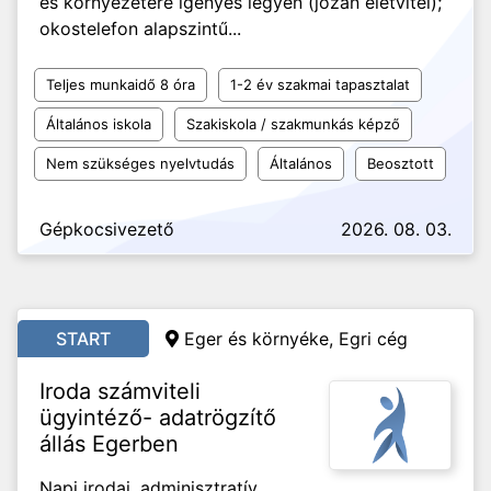
és környezetére igényes legyen (józan életvitel);
okostelefon alapszintű...
Teljes munkaidő 8 óra
1-2 év szakmai tapasztalat
Általános iskola
Szakiskola / szakmunkás képző
Nem szükséges nyelvtudás
Általános
Beosztott
Gépkocsivezető
2026. 08. 03.
START
Eger és környéke, Egri cég
Iroda számviteli
ügyintéző- adatrögzítő
állás Egerben
Napi irodai, adminisztratív