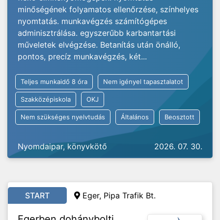
minőségének folyamatos ellenőrzése, színhelyes
nyomtatás. munkavégzés számítógépes
adminisztrálása. egyszerűbb karbantartási
műveletek elvégzése. Betanítás után önálló,
pontos, precíz munkavégzés, két...
Teljes munkaidő 8 óra
Nem igényel tapasztalatot
Szakközépiskola
OKJ
Nem szükséges nyelvtudás
Általános
Beosztott
Nyomdaipar, könyvkötő
2026. 07. 30.
START
Eger, Pipa Trafik Bt.
Egerben dohánybolti