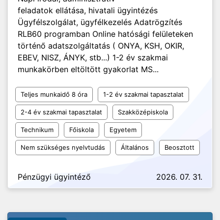
feladatok ellátása, hivatali ügyintézés
Ügyfélszolgálat, ügyfélkezelés Adatrögzítés
RLB60 programban Online hatósági felületeken
történő adatszolgáltatás ( ONYA, KSH, OKIR,
EBEV, NISZ, ÁNYK, stb...) 1-2 év szakmai
munkakörben eltöltött gyakorlat MS...
Teljes munkaidő 8 óra
1-2 év szakmai tapasztalat
2-4 év szakmai tapasztalat
Szakközépiskola
Technikum
Főiskola
Egyetem
Nem szükséges nyelvtudás
Általános
Beosztott
Pénzügyi ügyintéző
2026. 07. 31.