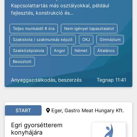
Kapcsolattartás más osztályokkal, például
fejlesztés, konstrukció és...
Teljes munkaidő 8 óra
Nem igényel tapasztalatot
Szakiskola / szakmunkás képző
OKJ
Gimnázium
Szakközépiskola
Angol
Német
Általános
Beosztott
Anyaggazdálkodás, beszerzés
Tegnap 11:41
START
Eger, Gastro Meat Hungary Kft.
Egri gyorsétterem
konyhájára