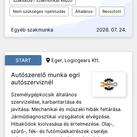
Szakiskola / szakmunkás képző
Nem szükséges nyelvtudás
Általános
Beosztott
Egyéb szakmunka
2026. 07. 24.
START
Eger, Logicgears Kft.
Autószerelő munka egri
autószerviznél
Személygépkocsik általános
szervizelése, karbantartása és
javítása. Mechanikai és műszaki hibák feltárása.
Járműdiagnosztikai vizsgálatok elvégzése.
Hibakódok kiolvasása és értelmezése. Olaj-,
szűrő-, fék- és futóműalkatrészek cseréje.