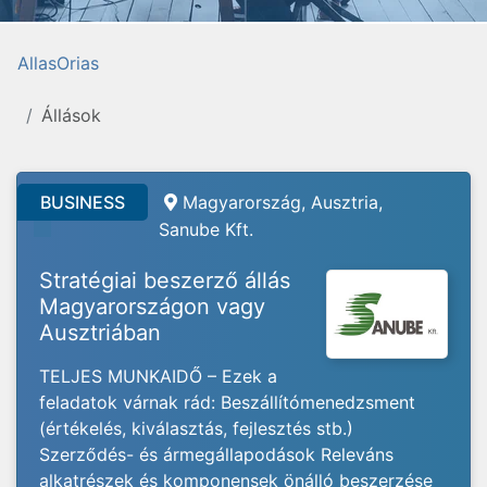
AllasOrias
Állások
BUSINESS
Magyarország, Ausztria,
Sanube Kft.
Stratégiai beszerző állás
Magyarországon vagy
Ausztriában
TELJES MUNKAIDŐ – Ezek a
feladatok várnak rád: Beszállítómenedzsment
(értékelés, kiválasztás, fejlesztés stb.)
Szerződés- és ármegállapodások Releváns
alkatrészek és komponensek önálló beszerzése