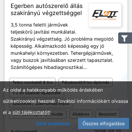
Egerben autószerelő állás
szakirányú végzettséggel
3,5 tonna feletti járművek
teljeskörű javítási munkálatai.
Szakirányú végzettség. Jó probléma megoldó
képesség. Alkalmazkodó képesség egy jó
munkahelyi környezetben. Tehergépjárművek,
vagy buszok javításában szerzett tapasztalat.
Számítógépes hibadiagnosztikai...
Teljes munkaidő 8 óra
Pályakezdő/friss diplomás
Az oldal a hatékonyabb működés érdekében
1-2 év szakmai tapasztalat
sütiket(cookie) használ. További információkért olvassa
Szakiskola / szakmunkás képző
el a
süti tájékoztatót!
Nem szükséges nyelvtudás
Általános
Beosztott
Sütik beállítása
Összes elfogadása
Autószerelő
2026. 07. 17.