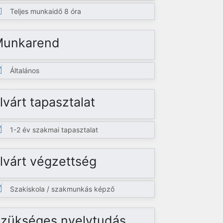
Teljes munkaidő 8 óra
Munkarend
Általános
lvárt tapasztalat
1-2 év szakmai tapasztalat
lvárt végzettség
Szakiskola / szakmunkás képző
zükséges nyelvtudás