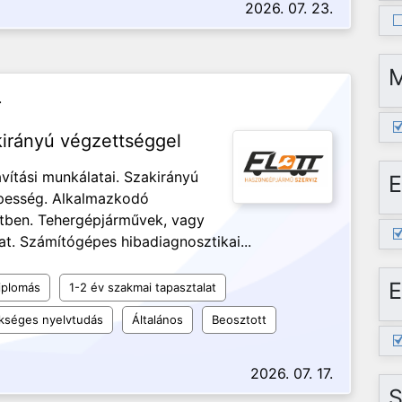
2026. 07. 23.
.
kirányú végzettséggel
avítási munkálatai. Szakirányú
E
pesség. Alkalmazkodó
tben. Tehergépjárművek, vagy
at. Számítógépes hibadiagnosztikai...
E
iplomás
1-2 év szakmai tapasztalat
kséges nyelvtudás
Általános
Beosztott
2026. 07. 17.
S