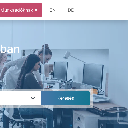
Munkaadóknak
EN
DE
ában