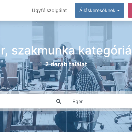
Ügyfélszolgálat
Álláskeresőknek
r, szakmunka kategóri
2 darab találat