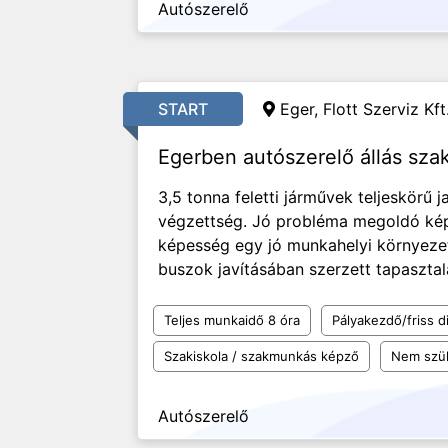
Autószerelő
START
Eger, Flott Szerviz Kft
Egerben autószerelő állás sza
3,5 tonna feletti járművek teljeskörű j
végzettség. Jó probléma megoldó ké
képesség egy jó munkahelyi környeze
buszok javításában szerzett tapasztal
Teljes munkaidő 8 óra
Pályakezdő/friss d
Szakiskola / szakmunkás képző
Nem szü
Autószerelő