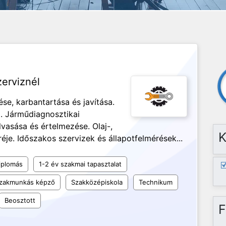
erviznél
se, karbantartása és javítása.
a. Járműdiagnosztikai
vasása és értelmezése. Olaj-,
K
éje. Időszakos szervizek és állapotfelmérések...
iplomás
1-2 év szakmai tapasztalat
 szakmunkás képző
Szakközépiskola
Technikum
Beosztott
F