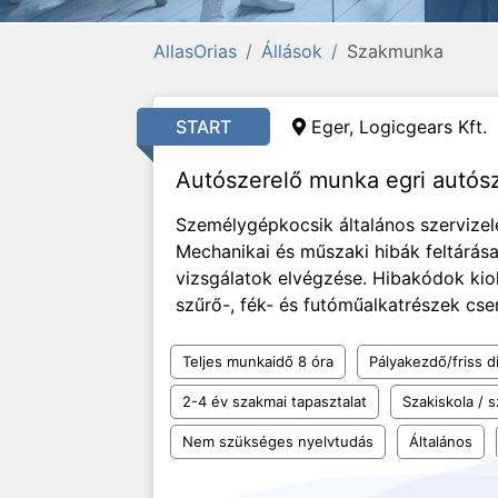
AllasOrias
Állások
Szakmunka
START
Eger, Logicgears Kft.
Autószerelő munka egri autósz
Személygépkocsik általános szervizelé
Mechanikai és műszaki hibák feltárás
vizsgálatok elvégzése. Hibakódok kiol
szűrő-, fék- és futóműalkatrészek cser
Teljes munkaidő 8 óra
Pályakezdő/friss d
2-4 év szakmai tapasztalat
Szakiskola /
Nem szükséges nyelvtudás
Általános