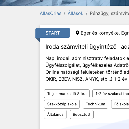
AllasOrias
Állások
Pénzügy, számvite
START
Eger és környéke, Egr
Iroda számviteli ügyintéző- ad
Napi irodai, adminisztratív feladatok e
Ügyfélszolgálat, ügyfélkezelés Adat
Online hatósági felületeken történő a
OKIR, EBEV, NISZ, ÁNYK, stb...) 1-2 é
Teljes munkaidő 8 óra
1-2 év szakmai tap
Szakközépiskola
Technikum
Főiskola
Általános
Beosztott