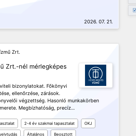
2026. 07. 21.
ízmű Zrt.
ű Zrt.-nél mérlegképes
viteli bizonylatokat. Főkönyvi
ése, ellenőrzése, zárások.
önyvelői végzettség. Hasonló munkakörben
smerete. Megbízhatóság, precíz...
asztalat
2-4 év szakmai tapasztalat
OKJ
elvtudás
Általános
Beosztott