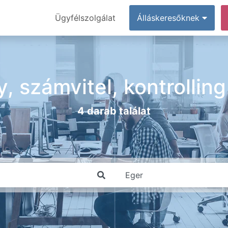
Ügyfélszolgálat
Álláskeresőknek
, számvitel, kontrollin
4 darab találat