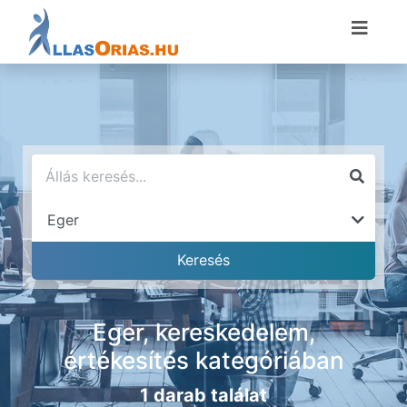
Eger, kereskedelem,
értékesítés kategóriában
1 darab találat