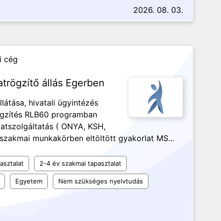
2026. 08. 03.
i cég
atrögzítő állás Egerben
llátása, hivatali ügyintézés
rögzítés RLB60 programban
datszolgáltatás ( ONYA, KSH,
v szakmai munkakörben eltöltött gyakorlat MS...
asztalat
2-4 év szakmai tapasztalat
Egyetem
Nem szükséges nyelvtudás