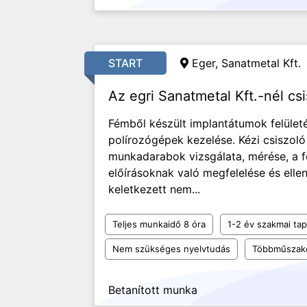
START
Eger, Sanatmetal Kft.
Az egri Sanatmetal Kft.-nél csi
Fémből készült implantátumok felületé
polírozógépek kezelése. Kézi csiszol
munkadarabok vizsgálata, mérése, a f
előírásoknak való megfelelése és elle
keletkezett nem...
Teljes munkaidő 8 óra
1-2 év szakmai tap
Nem szükséges nyelvtudás
Többműszak
Betanított munka