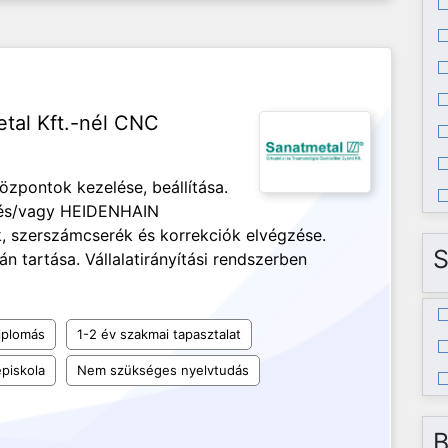
etal Kft.-nél CNC
pontok kezelése, beállítása.
és/vagy HEIDENHAIN
k, szerszámcserék és korrekciók elvégzése.
S
án tartása. Vállalatirányítási rendszerben
iplomás
1-2 év szakmai tapasztalat
piskola
Nem szükséges nyelvtudás
B