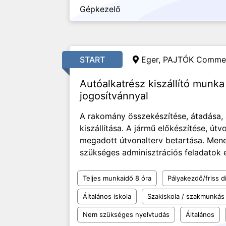
Gépkezelő
START
Eger, PAJTÓK Commerc
Autóalkatrész kiszállító munka
jogosítvánnyal
A rakomány összekészítése, átadása, á
kiszállítása. A jármű előkészítése, útvo
megadott útvonalterv betartása. Menet
szükséges adminisztrációs feladatok 
Teljes munkaidő 8 óra
Pályakezdő/friss d
Általános iskola
Szakiskola / szakmunkás
Nem szükséges nyelvtudás
Általános