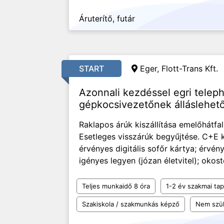
Áruterítő, futár
START
Eger, Flott-Trans Kft.
Azonnali kezdéssel egri teleph
gépkocsivezetőnek álláslehet
Raklapos árúk kiszállítása emelőhátfa
Esetleges visszárúk begyűjtése. C+E k
érvényes digitális sofőr kártya; érvé
igényes legyen (józan életvitel); okost
Teljes munkaidő 8 óra
1-2 év szakmai tap
Szakiskola / szakmunkás képző
Nem szü