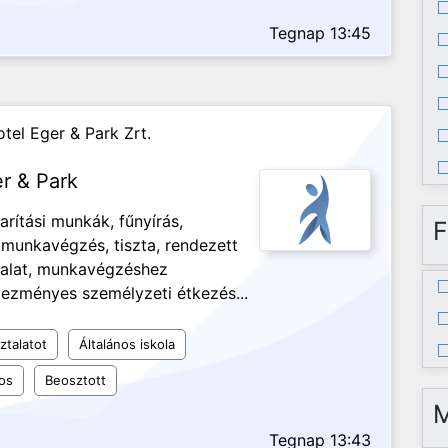
Tegnap 13:45
tel Eger & Park Zrt.
er & Park
arítási munkák, fűnyírás,
F
unkavégzés, tiszta, rendezett
ztalat, munkavégzéshez
ezményes személyzeti étkezés...
ztalatot
Általános iskola
os
Beosztott
Tegnap 13:43