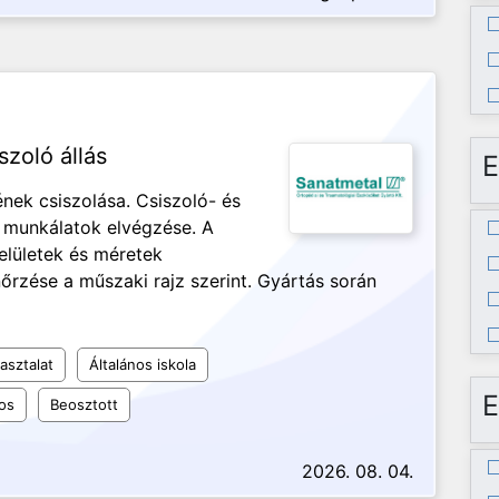
szoló állás
E
nek csiszolása. Csiszoló- és
ó munkálatok elvégzése. A
elületek és méretek
nőrzése a műszaki rajz szerint. Gyártás során
asztalat
Általános iskola
E
os
Beosztott
2026. 08. 04.