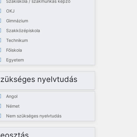
Szakiskola / szakmunkás képző
OKJ
Gimnázium
Szakközépiskola
Technikum
Főiskola
Egyetem
zükséges nyelvtudás
Angol
Német
Nem szükséges nyelvtudás
eosztás