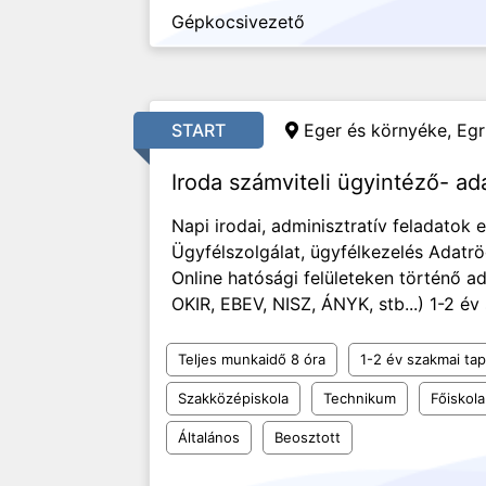
Gépkocsivezető
START
Eger és környéke, Egr
Iroda számviteli ügyintéző- ad
Napi irodai, adminisztratív feladatok e
Ügyfélszolgálat, ügyfélkezelés Adat
Online hatósági felületeken történő a
OKIR, EBEV, NISZ, ÁNYK, stb...) 1-2 é
Teljes munkaidő 8 óra
1-2 év szakmai tap
Szakközépiskola
Technikum
Főiskola
Általános
Beosztott