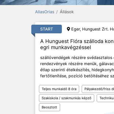
AllasOrias
Állások
START
Eger, Hunguest Zrt. Ho
A Hunguest Flóra szálloda ko
egri munkavégzéssel
szállóvendégek részére svédasztalos é
rendezvények részére menük, gálavacso
étlap szerinti ételkészítés, hidegkonyh
fertőtlenítése, pozíció betöltéséhez 
Teljes munkaidő 8 óra
Pályakezdő/friss d
Szakiskola / szakmunkás képző
Technik
Beosztott