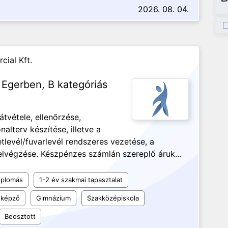
2026. 08. 04.
ial Kft.
 Egerben, B kategóriás
tvétele, ellenőrzése,
nalterv készítése, illetve a
levél/fuvarlevél rendszeres vezetése, a
elvégzése. Készpénzes számlán szereplő áruk...
iplomás
1-2 év szakmai tapasztalat
 képző
Gimnázium
Szakközépiskola
Beosztott