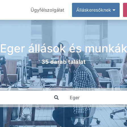
Ügyfélszolgálat
Álláskeresőknek
Eger állások és munká
35 darab találat