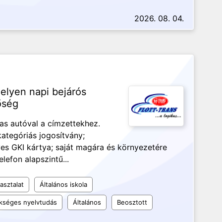
2026. 08. 04.
elyen napi bejárós
őség
las autóval a címzettekhez.
ategóriás jogosítvány;
nyes GKI kártya; saját magára és környezetére
elefon alapszintű...
asztalat
Általános iskola
kséges nyelvtudás
Általános
Beosztott