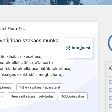
tel Flóra Zrt.
nyhájában szakács munka
telkínálat elkészítése,
rák elkészítése, a'la carte
K
ai feladatok ellátása hűtők takarítása,
szükséges szaktudás, megbízható,...
iplomás
1-2 év szakmai tapasztalat
um
Nem szükséges nyelvtudás
Többműszakos