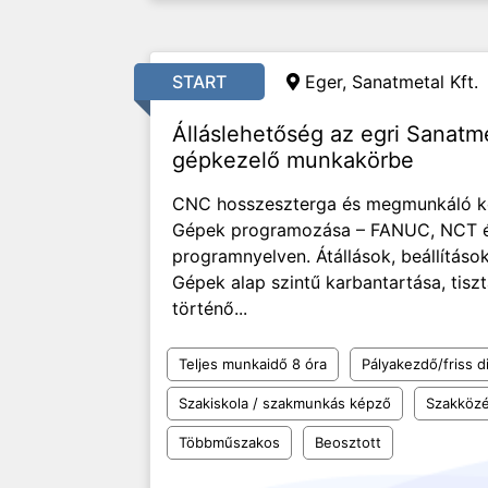
START
Eger, Sanatmetal Kft.
Álláslehetőség az egri Sanatm
gépkezelő munkakörbe
CNC hosszeszterga és megmunkáló köz
Gépek programozása – FANUC, NCT 
programnyelven. Átállások, beállításo
Gépek alap szintű karbantartása, tiszt
történő...
Teljes munkaidő 8 óra
Pályakezdő/friss d
Szakiskola / szakmunkás képző
Szakközé
Többműszakos
Beosztott