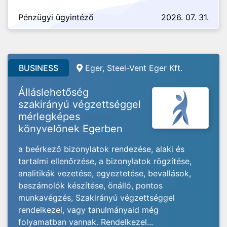
Pénzügyi ügyintéző
2026. 07. 31.
BUSINESS
Eger, Steel-Vent Eger Kft.
Álláslehetőség
szakirányú végzettséggel
mérlegképes
könyvelőnek Egerben
a beérkező bizonylatok rendezése, alaki és
tartalmi ellenőrzése, a bizonylatok rögzítése,
analitikák vezetése, egyeztetése, bevallások,
beszámolók készítése, önálló, pontos
munkavégzés, Szakirányú végzettséggel
rendelkezel, vagy tanulmányaid még
folyamatban vannak. Rendelkezel...