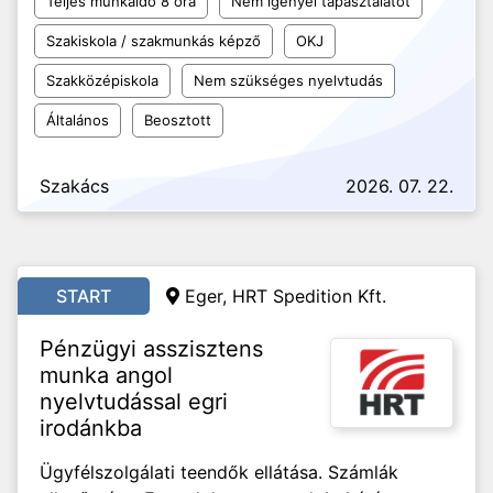
Teljes munkaidő 8 óra
Nem igényel tapasztalatot
Szakiskola / szakmunkás képző
OKJ
Szakközépiskola
Nem szükséges nyelvtudás
Általános
Beosztott
Szakács
2026. 07. 22.
START
Eger, HRT Spedition Kft.
Pénzügyi asszisztens
munka angol
nyelvtudással egri
irodánkba
Ügyfélszolgálati teendők ellátása. Számlák