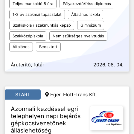
Teljes munkaidő 8 óra
Pályakezdő/friss diplomás
1-2 év szakmai tapasztalat
Általános iskola
Szakiskola / szakmunkás képző
Gimnázium
Szakközépiskola
Nem szükséges nyelvtudás
Általános
Beosztott
Áruterítő, futár
2026. 08. 04.
START
Eger, Flott-Trans Kft.
Azonnali kezdéssel egri
telephelyen napi bejárós
gépkocsivezetőnek
álláslehetőség