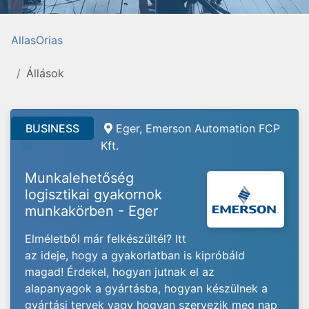
AllasOrias
Állások
BUSINESS
Eger, Emerson Automation FCP
Kft.
Munkalehetőség
logisztikai gyakornok
munkakörben - Eger
Elméletből már felkészültél? Itt
az ideje, hogy a gyakorlatban is kipróbáld
magad! Érdekel, hogyan jutnak el az
alapanyagok a gyártásba, hogyan készülnek a
gyártási tervek vagy hogyan szervezik meg nap