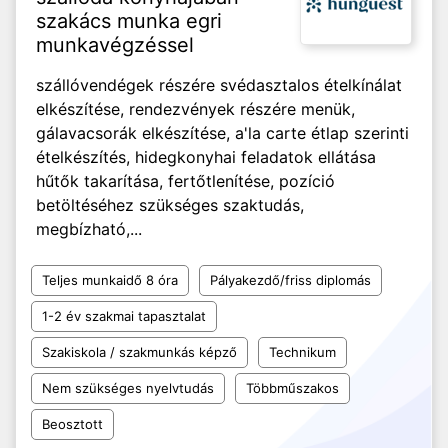
szakács munka egri
munkavégzéssel
szállóvendégek részére svédasztalos ételkínálat
elkészítése, rendezvények részére menük,
gálavacsorák elkészítése, a'la carte étlap szerinti
ételkészítés, hidegkonyhai feladatok ellátása
hűtők takarítása, fertőtlenítése, pozíció
betöltéséhez szükséges szaktudás,
megbízható,...
Teljes munkaidő 8 óra
Pályakezdő/friss diplomás
1-2 év szakmai tapasztalat
Szakiskola / szakmunkás képző
Technikum
Nem szükséges nyelvtudás
Többműszakos
Beosztott