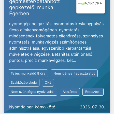
gépmester/betanított
gépkezelői munka
Egerben
nyomógép-beigazítás, nyomtatás keskenypályás
flexo címkenyomógépen. nyomtatás
minőségének folyamatos ellenőrzése, színhelyes
nyomtatás. munkavégzés számítógépes
adminisztrálása. egyszerűbb karbantartási
műveletek elvégzése. Betanítás után önálló,
pontos, precíz munkavégzés, két...
Teljes munkaidő 8 óra
Nem igényel tapasztalatot
Szakközépiskola
OKJ
Nem szükséges nyelvtudás
Általános
Beosztott
Nyomdaipar, könyvkötő
2026. 07. 30.