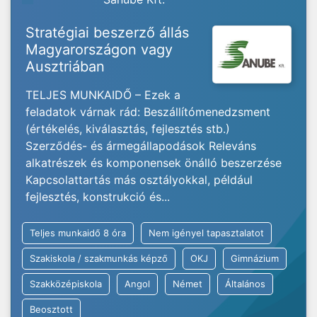
Stratégiai beszerző állás
Magyarországon vagy
Ausztriában
TELJES MUNKAIDŐ – Ezek a
feladatok várnak rád: Beszállítómenedzsment
(értékelés, kiválasztás, fejlesztés stb.)
Szerződés- és ármegállapodások Releváns
alkatrészek és komponensek önálló beszerzése
Kapcsolattartás más osztályokkal, például
fejlesztés, konstrukció és...
Teljes munkaidő 8 óra
Nem igényel tapasztalatot
Szakiskola / szakmunkás képző
OKJ
Gimnázium
Szakközépiskola
Angol
Német
Általános
Beosztott