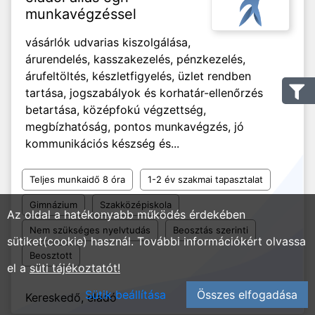
munkavégzéssel
vásárlók udvarias kiszolgálása,
árurendelés, kasszakezelés, pénzkezelés,
árufeltöltés, készletfigyelés, üzlet rendben
tartása, jogszabályok és korhatár-ellenőrzés
betartása, középfokú végzettség,
megbízhatóság, pontos munkavégzés, jó
kommunikációs készség és...
Teljes munkaidő 8 óra
1-2 év szakmai tapasztalat
Gimnázium
Szakközépiskola
Az oldal a hatékonyabb működés érdekében
Nem szükséges nyelvtudás
Beosztás szerinti
sütiket(cookie) használ. További információkért olvassa
Beosztott
el a
süti tájékoztatót!
Sütik beállítása
Összes elfogadása
Kereskedő, eladó
2026. 07. 20.