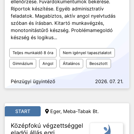
ellenőrzése. Fuvardokumentumok bekérése.
Riportok készítése. Egyéb adminisztratív
feladatok. Magabiztos, aktív angol nyelvtudás
szóban és írásban. Kitartó munkavégzés,
monotonitástűrő készség. Problémamegoldó
készség és logikus...
Teljes munkaidő 8 óra
Nem igényel tapasztalatot
Gimnázium
Angol
Általános
Beosztott
Pénzügyi ügyintéző
2026. 07. 21.
START
Eger, Meba-Tabak Bt.
Középfokú végzettséggel
eladói állás egri