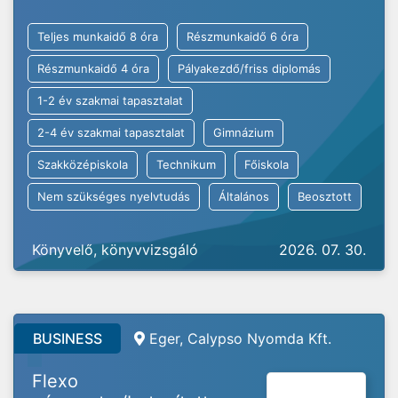
Teljes munkaidő 8 óra
Részmunkaidő 6 óra
Részmunkaidő 4 óra
Pályakezdő/friss diplomás
1-2 év szakmai tapasztalat
2-4 év szakmai tapasztalat
Gimnázium
Szakközépiskola
Technikum
Főiskola
Nem szükséges nyelvtudás
Általános
Beosztott
Könyvelő, könyvvizsgáló
2026. 07. 30.
BUSINESS
Eger, Calypso Nyomda Kft.
Flexo