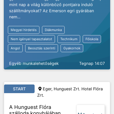
mint nap a világ különböző pontjaira induló
szállítmányokat? Az Emerson egri gyárában
nem...
Megyei hirdetés
Diákmunka
Nem igényel tapasztalatot
Technikum
Főiskola
Angol
Beosztás szerinti
Gyakornok
Egyéb munkalehetőségek
Tegnap 14:07
START
Eger, Hunguest Zrt. Hotel Flóra
Zrt.
A Hunguest Flóra
szálloda konyhájában