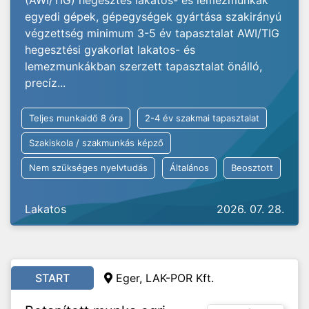
(AWI/TIG) hegesztés lakatos- és lemezmunkák
egyedi gépek, gépegységek gyártása szakirányú
végzettség minimum 3-5 év tapasztalat AWI/TIG
hegesztési gyakorlat lakatos- és
lemezmunkákban szerzett tapasztalat önálló,
precíz...
Teljes munkaidő 8 óra
2-4 év szakmai tapasztalat
Szakiskola / szakmunkás képző
Nem szükséges nyelvtudás
Általános
Beosztott
Lakatos
2026. 07. 28.
START
Eger, LAK-POR Kft.