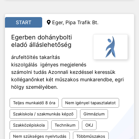
START
Eger, Pipa Trafik Bt.
Egerben dohánybolti
eladó álláslehetőség
árufeltöltés takarítás
kiszolgálás igényes megjelenés
számolni tudás Azonnali kezdéssel keressük
kolléganőnket két műszakos munkarendbe, egri
hölgy személyében.
Teljes munkaidő 8 óra
Nem igényel tapasztalatot
Szakiskola / szakmunkás képző
Gimnázium
Szakközépiskola
Technikum
OKJ
Nem szükséges nyelvtudás
Többműszakos