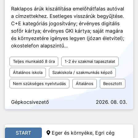
Raklapos árúk kiszállítása emelőhátfalas autóval
a címzettekhez. Esetleges visszárúk begyűjtése.
C+E kategóriás jogosítvány; érvényes digitális
sofőr kártya; érvényes GKI kártya; saját magára
és környezetére igényes legyen (józan életvitel);
okostelefon alapszintű...
Teljes munkaidő 8 óra
1-2 év szakmai tapasztalat
Általános iskola
Szakiskola / szakmunkás képző
Nem szükséges nyelvtudás
Általános
Beosztott
Gépkocsivezető
2026. 08. 03.
START
Eger és környéke, Egri cég