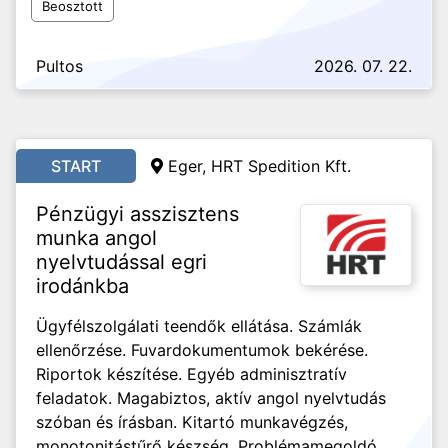
Beosztott
Pultos
2026. 07. 22.
START
Eger, HRT Spedition Kft.
Pénzügyi asszisztens
munka angol
nyelvtudással egri
irodánkba
Ügyfélszolgálati teendők ellátása. Számlák
ellenőrzése. Fuvardokumentumok bekérése.
Riportok készítése. Egyéb adminisztratív
feladatok. Magabiztos, aktív angol nyelvtudás
szóban és írásban. Kitartó munkavégzés,
monotonitástűrő készség. Problémamegoldó