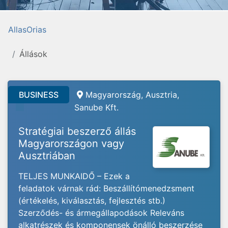
AllasOrias
Állások
BUSINESS
Magyarország, Ausztria,
Sanube Kft.
Stratégiai beszerző állás
Magyarországon vagy
Ausztriában
TELJES MUNKAIDŐ – Ezek a
feladatok várnak rád: Beszállítómenedzsment
(értékelés, kiválasztás, fejlesztés stb.)
Szerződés- és ármegállapodások Releváns
alkatrészek és komponensek önálló beszerzése