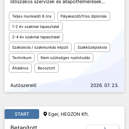
Időszakos szervizek és állapotfelmérések...
Teljes munkaidő 8 óra
Pályakezdő/friss diplomás
1-2 év szakmai tapasztalat
2-4 év szakmai tapasztalat
Szakiskola / szakmunkás képző
Szakközépiskola
Technikum
Nem szükséges nyelvtudás
Általános
Beosztott
Autószerelő
2026. 07. 23.
START
Eger, HEGZON Kft.
Betanított