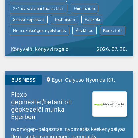
2-4 év szakmai tapasztalat
Gimnázium
Szakközépiskola
Technikum
Főiskola
Nem szükséges nyelvtudás
Általános
Beosztott
Könyvelő, könyvvizsgáló
2026. 07. 30.
BUSINESS
Eger, Calypso Nyomda Kft.
Flexo
gépmester/betanított
gépkezelői munka
Egerben
nyomógép-beigazítás, nyomtatás keskenypályás
flexo címkenyomógépen. nyomtatás