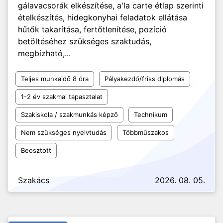
gálavacsorák elkészítése, a'la carte étlap szerinti
ételkészítés, hidegkonyhai feladatok ellátása
hűtők takarítása, fertőtlenítése, pozíció
betöltéséhez szükséges szaktudás,
megbízható,...
Teljes munkaidő 8 óra
Pályakezdő/friss diplomás
1-2 év szakmai tapasztalat
Szakiskola / szakmunkás képző
Technikum
Nem szükséges nyelvtudás
Többműszakos
Beosztott
Szakács
2026. 08. 05.