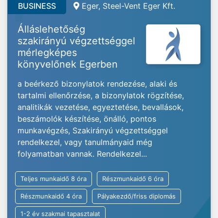
BUSINESS
Eger, Steel-Vent Eger Kft.
Álláslehetőség
szakirányú végzettséggel
mérlegképes
könyvelőnek Egerben
a beérkező bizonylatok rendezése, alaki és
tartalmi ellenőrzése, a bizonylatok rögzítése,
analitikák vezetése, egyeztetése, bevallások,
beszámolók készítése, önálló, pontos
munkavégzés, Szakirányú végzettséggel
rendelkezel, vagy tanulmányaid még
folyamatban vannak. Rendelkezel...
Teljes munkaidő 8 óra
Részmunkaidő 6 óra
Részmunkaidő 4 óra
Pályakezdő/friss diplomás
1-2 év szakmai tapasztalat