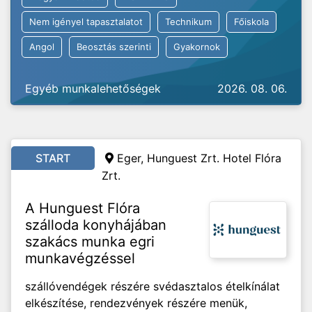
Nem igényel tapasztalatot
Technikum
Főiskola
Angol
Beosztás szerinti
Gyakornok
Egyéb munkalehetőségek
2026. 08. 06.
START
Eger, Hunguest Zrt. Hotel Flóra
Zrt.
A Hunguest Flóra
szálloda konyhájában
szakács munka egri
munkavégzéssel
szállóvendégek részére svédasztalos ételkínálat
elkészítése, rendezvények részére menük,