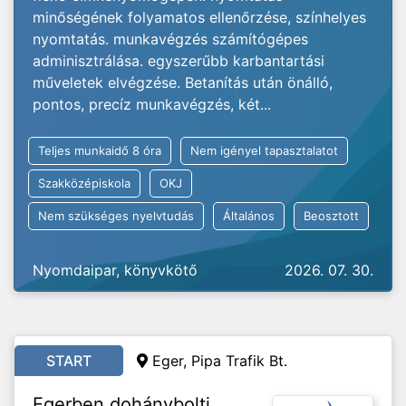
minőségének folyamatos ellenőrzése, színhelyes
nyomtatás. munkavégzés számítógépes
adminisztrálása. egyszerűbb karbantartási
műveletek elvégzése. Betanítás után önálló,
pontos, precíz munkavégzés, két...
Teljes munkaidő 8 óra
Nem igényel tapasztalatot
Szakközépiskola
OKJ
Nem szükséges nyelvtudás
Általános
Beosztott
Nyomdaipar, könyvkötő
2026. 07. 30.
START
Eger, Pipa Trafik Bt.
Egerben dohánybolti