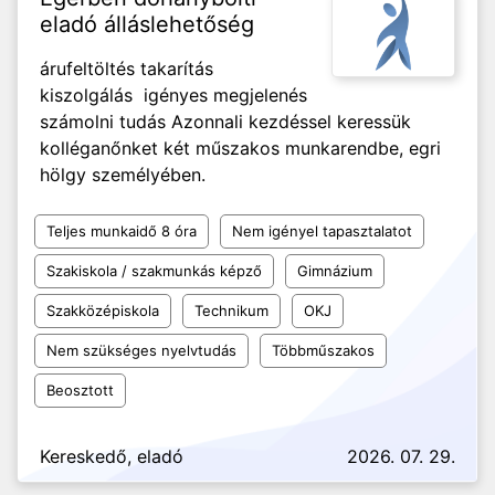
eladó álláslehetőség
árufeltöltés takarítás
kiszolgálás igényes megjelenés
számolni tudás Azonnali kezdéssel keressük
kolléganőnket két műszakos munkarendbe, egri
hölgy személyében.
Teljes munkaidő 8 óra
Nem igényel tapasztalatot
Szakiskola / szakmunkás képző
Gimnázium
Szakközépiskola
Technikum
OKJ
Nem szükséges nyelvtudás
Többműszakos
Beosztott
Kereskedő, eladó
2026. 07. 29.