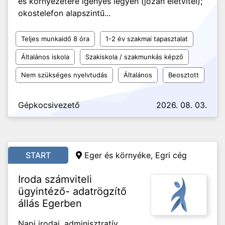
és környezetére igényes legyen (józan életvitel);
okostelefon alapszintű...
Teljes munkaidő 8 óra
1-2 év szakmai tapasztalat
Általános iskola
Szakiskola / szakmunkás képző
Nem szükséges nyelvtudás
Általános
Beosztott
Gépkocsivezető
2026. 08. 03.
START
Eger és környéke, Egri cég
Iroda számviteli
ügyintéző- adatrögzítő
állás Egerben
Napi irodai, adminisztratív