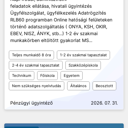
feladatok ellátása, hivatali ügyintézés
Ügyfélszolgálat, ügyfélkezelés Adatrögzítés
RLB60 programban Online hatósági felületeken
történő adatszolgáltatás ( ONYA, KSH, OKIR,
EBEV, NISZ, ÁNYK, stb...) 1-2 év szakmai
munkakörben eltöltött gyakorlat MS...
Teljes munkaidő 8 óra
1-2 év szakmai tapasztalat
2-4 év szakmai tapasztalat
Szakközépiskola
Technikum
Főiskola
Egyetem
Nem szükséges nyelvtudás
Általános
Beosztott
Pénzügyi ügyintéző
2026. 07. 31.