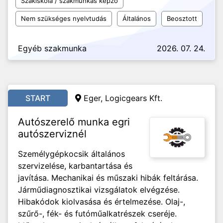
Szakiskola / szakmunkás képző
Nem szükséges nyelvtudás
Általános
Beosztott
Egyéb szakmunka
2026. 07. 24.
START
Eger, Logicgears Kft.
Autószerelő munka egri
autószerviznél
Személygépkocsik általános
szervizelése, karbantartása és
javítása. Mechanikai és műszaki hibák feltárása.
Járműdiagnosztikai vizsgálatok elvégzése.
Hibakódok kiolvasása és értelmezése. Olaj-,
szűrő-, fék- és futóműalkatrészek cseréje.