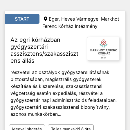
START
Eger, Heves Vármegyei Markhot
Ferenc Kórház Intézmény
Az egri kórházban
gyógyszertári
asszisztens/szakassziszt
ens állás
részvétel az osztályok gyógyszerellátásának
biztosításában, magisztrális gyógyszerek
készítése és kiszerelése, szakasszisztensi
végzettség esetén expediálás, részvétel a
gyógyszertár napi adminisztrációs feladataiban.
gyógyszertári szakasszisztensi bizonyítvány,
azonos munkakörben...
Megyei hirdetés
Teljes munkaidő 8 óra