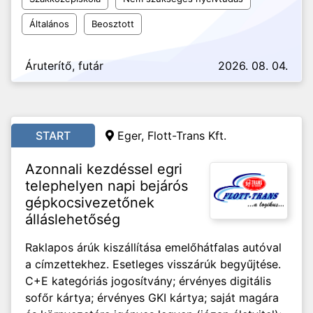
Általános
Beosztott
Áruterítő, futár
2026. 08. 04.
START
Eger, Flott-Trans Kft.
Azonnali kezdéssel egri
telephelyen napi bejárós
gépkocsivezetőnek
álláslehetőség
Raklapos árúk kiszállítása emelőhátfalas autóval
a címzettekhez. Esetleges visszárúk begyűjtése.
C+E kategóriás jogosítvány; érvényes digitális
sofőr kártya; érvényes GKI kártya; saját magára