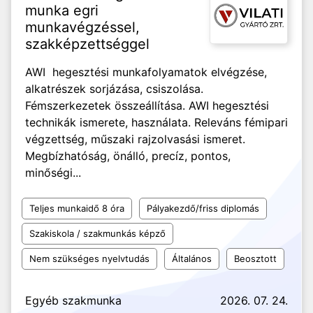
munka egri
munkavégzéssel,
szakképzettséggel
AWI hegesztési munkafolyamatok elvégzése,
alkatrészek sorjázása, csiszolása.
Fémszerkezetek összeállítása. AWI hegesztési
technikák ismerete, használata. Releváns fémipari
végzettség, műszaki rajzolvasási ismeret.
Megbízhatóság, önálló, precíz, pontos,
minőségi...
Teljes munkaidő 8 óra
Pályakezdő/friss diplomás
Szakiskola / szakmunkás képző
Nem szükséges nyelvtudás
Általános
Beosztott
Egyéb szakmunka
2026. 07. 24.