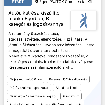
START
Eger, PAJTÓK Commercial Kft.
Autóalkatrész kiszállító
munka Egerben, B
kategóriás jogosítvánnyal
A rakomány összekészítése,
átadása, átvétele, ellenőrzése, kiszállítása. A
jármű előkészítése, útvonalterv készítése, illetve
a megadott útvonalterv betartása.
Menetlevél/fuvarlevél rendszeres vezetése, a
szükséges adminisztrációs feladatok elvégzése.
Készpénzes számlán szereplő áruk...
Teljes munkaidő 8 óra
Pályakezdő/friss diplomás
1-2 év szakmai tapasztalat
Általános iskola
Szakiskola / szakmunkás képző
Gimnázium
Szakközépiskola
Nem szükséges nyelvtudás