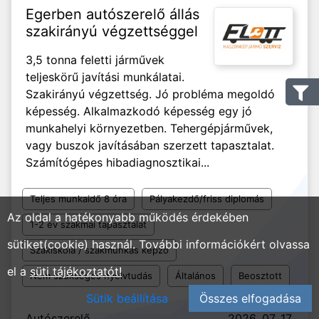
Egerben autószerelő állás
szakirányú végzettséggel
3,5 tonna feletti járművek
teljeskörű javítási munkálatai.
Szakirányú végzettség. Jó probléma megoldó
képesség. Alkalmazkodó képesség egy jó
munkahelyi környezetben. Tehergépjárművek,
vagy buszok javításában szerzett tapasztalat.
Számítógépes hibadiagnosztikai...
Teljes munkaidő 8 óra
Pályakezdő/friss diplomás
Az oldal a hatékonyabb működés érdekében
1-2 év szakmai tapasztalat
sütiket(cookie) használ. További információkért olvassa
Szakiskola / szakmunkás képző
el a
süti tájékoztatót!
Nem szükséges nyelvtudás
Általános
Beosztott
Sütik beállítása
Összes elfogadása
Autószerelő
2026. 07. 17.