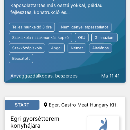
Kapcsolattartás más osztályokkal, például
fejlesztés, konstrukció és...
Teljes munkaidő 8 óra
Nem igényel tapasztalatot
Szakiskola / szakmunkás képző
OKJ
Gimnázium
Szakközépiskola
Angol
Német
Általános
Beosztott
Anyaggazdálkodás, beszerzés
Ma 11:41
START
Eger, Gastro Meat Hungary Kft.
Egri gyorsétterem
konyhájára