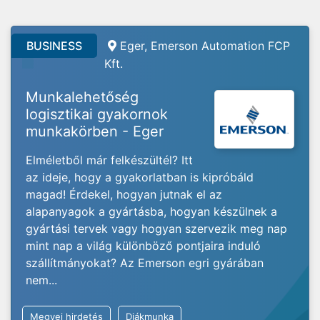
BUSINESS
Eger, Emerson Automation FCP
Kft.
Munkalehetőség
logisztikai gyakornok
munkakörben - Eger
Elméletből már felkészültél? Itt
az ideje, hogy a gyakorlatban is kipróbáld
magad! Érdekel, hogyan jutnak el az
alapanyagok a gyártásba, hogyan készülnek a
gyártási tervek vagy hogyan szervezik meg nap
mint nap a világ különböző pontjaira induló
szállítmányokat? Az Emerson egri gyárában
nem...
Megyei hirdetés
Diákmunka