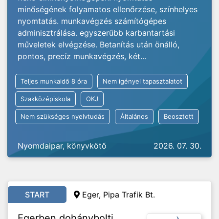
minőségének folyamatos ellenőrzése, színhelyes
nyomtatás. munkavégzés számítógépes
adminisztrálása. egyszerűbb karbantartási
műveletek elvégzése. Betanítás után önálló,
pontos, precíz munkavégzés, két...
Teljes munkaidő 8 óra
Nem igényel tapasztalatot
Szakközépiskola
OKJ
Nem szükséges nyelvtudás
Általános
Beosztott
Nyomdaipar, könyvkötő
2026. 07. 30.
START
Eger, Pipa Trafik Bt.
Egerben dohánybolti