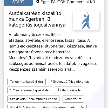
START
Eger, PAJTÓK Commercial Kft.
Autóalkatrész kiszállító
munka Egerben, B
kategóriás jogosítvánnyal
A rakomány összekészítése,
átadása, átvétele, ellenőrzése, kiszállítása. A
jármű előkészítése, útvonalterv készítése, illetve
a megadott útvonalterv betartása.
Menetlevél/fuvarlevél rendszeres vezetése, a
szükséges adminisztrációs feladatok elvégzése.
Készpénzes számlán szereplő áruk...
Teljes munkaidő 8 óra
Pályakezdő/friss diplomás
1-2 év szakmai tapasztalat
Általános iskola
Szakiskola / szakmunkás képző
Gimnázium
Szakközépiskola
Nem szükséges nyelvtudás