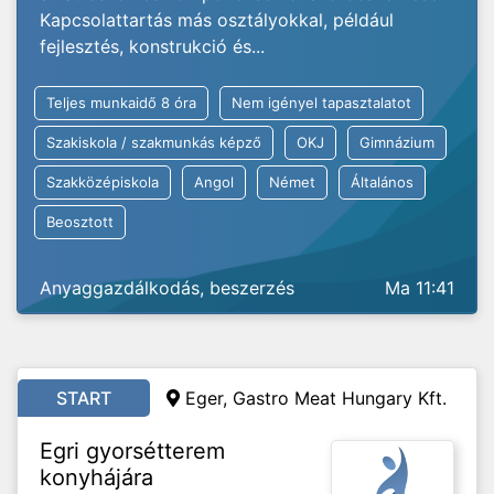
Kapcsolattartás más osztályokkal, például
fejlesztés, konstrukció és...
Teljes munkaidő 8 óra
Nem igényel tapasztalatot
Szakiskola / szakmunkás képző
OKJ
Gimnázium
Szakközépiskola
Angol
Német
Általános
Beosztott
Anyaggazdálkodás, beszerzés
Ma 11:41
START
Eger, Gastro Meat Hungary Kft.
Egri gyorsétterem
konyhájára