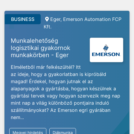
BUSINESS
Eger, Emerson Automation FCP
Kft.
Munkalehetőség
logisztikai gyakornok
munkakörben - Eger
Elméletből már felkészültél? Itt
az ideje, hogy a gyakorlatban is kipróbáld
magad! Érdekel, hogyan jutnak el az
alapanyagok a gyártásba, hogyan készülnek a
gyártási tervek vagy hogyan szervezik meg nap
mint nap a világ különböző pontjaira induló
szállítmányokat? Az Emerson egri gyárában
nem...
Megyei hirdetés
Diákmunka