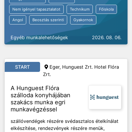
Nem igényel tapasztalatot
Technikum
Főiskola
Angol
Beosztás szerinti
Gyakornok
Egyéb munkalehetőségek
2026. 08. 06.
START
Eger, Hunguest Zrt. Hotel Flóra
Zrt.
A Hunguest Flóra
szálloda konyhájában
szakács munka egri
munkavégzéssel
szállóvendégek részére svédasztalos ételkínálat
elkészítése, rendezvények részére menük,