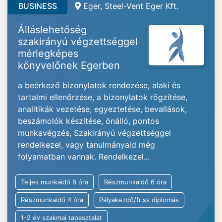
BUSINESS
Eger, Steel-Vent Eger Kft.
Álláslehetőség
szakirányú végzettséggel
mérlegképes
könyvelőnek Egerben
a beérkező bizonylatok rendezése, alaki és
tartalmi ellenőrzése, a bizonylatok rögzítése,
analitikák vezetése, egyeztetése, bevallások,
beszámolók készítése, önálló, pontos
munkavégzés, Szakirányú végzettséggel
rendelkezel, vagy tanulmányaid még
folyamatban vannak. Rendelkezel...
Teljes munkaidő 8 óra
Részmunkaidő 6 óra
Részmunkaidő 4 óra
Pályakezdő/friss diplomás
1-2 év szakmai tapasztalat