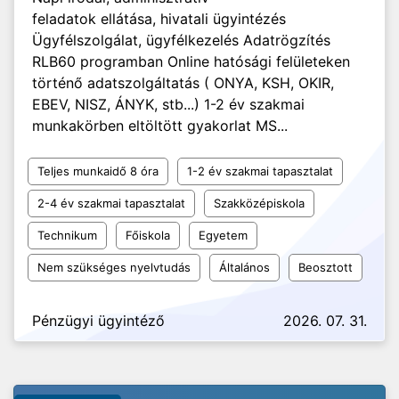
feladatok ellátása, hivatali ügyintézés
Ügyfélszolgálat, ügyfélkezelés Adatrögzítés
RLB60 programban Online hatósági felületeken
történő adatszolgáltatás ( ONYA, KSH, OKIR,
EBEV, NISZ, ÁNYK, stb...) 1-2 év szakmai
munkakörben eltöltött gyakorlat MS...
Teljes munkaidő 8 óra
1-2 év szakmai tapasztalat
2-4 év szakmai tapasztalat
Szakközépiskola
Technikum
Főiskola
Egyetem
Nem szükséges nyelvtudás
Általános
Beosztott
Pénzügyi ügyintéző
2026. 07. 31.