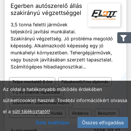
Egerben autószerelő állás
szakirányú végzettséggel
3,5 tonna feletti járművek
teljeskörű javítási munkálatai.
Szakirányú végzettség. Jó probléma megoldó
képesség. Alkalmazkodó képesség egy jó
munkahelyi környezetben. Tehergépjárművek,
vagy buszok javításában szerzett tapasztalat.
Számítógépes hibadiagnosztikai...
Teljes munkaidő 8 óra
Pályakezdő/friss diplomás
Az oldal a hatékonyabb működés érdekében
1-2 év szakmai tapasztalat
sütiket(cookie) használ. További információkért olvassa
Szakiskola / szakmunkás képző
el a
süti tájékoztatót!
Nem szükséges nyelvtudás
Általános
Beosztott
Sütik beállítása
Összes elfogadása
Autószerelő
2026. 07. 17.