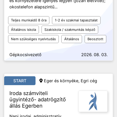
és környezetére igényes legyen (józan életvitel);
okostelefon alapszintű...
Teljes munkaidő 8 óra
1-2 év szakmai tapasztalat
Általános iskola
Szakiskola / szakmunkás képző
Nem szükséges nyelvtudás
Általános
Beosztott
Gépkocsivezető
2026. 08. 03.
START
Eger és környéke, Egri cég
Iroda számviteli
ügyintéző- adatrögzítő
állás Egerben
Napi irodai, adminisztratív