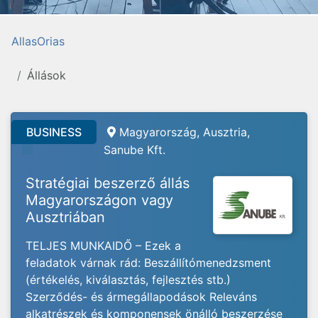
AllasOrias
Állások
BUSINESS
Magyarország, Ausztria,
Sanube Kft.
Stratégiai beszerző állás
Magyarországon vagy
Ausztriában
TELJES MUNKAIDŐ – Ezek a
feladatok várnak rád: Beszállítómenedzsment
(értékelés, kiválasztás, fejlesztés stb.)
Szerződés- és ármegállapodások Releváns
alkatrészek és komponensek önálló beszerzése