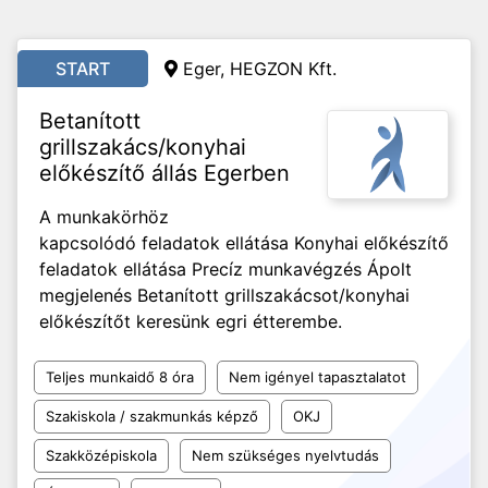
START
Eger, HEGZON Kft.
Betanított
grillszakács/konyhai
előkészítő állás Egerben
A munkakörhöz
kapcsolódó feladatok ellátása Konyhai előkészítő
feladatok ellátása Precíz munkavégzés Ápolt
megjelenés Betanított grillszakácsot/konyhai
előkészítőt keresünk egri étterembe.
Teljes munkaidő 8 óra
Nem igényel tapasztalatot
Szakiskola / szakmunkás képző
OKJ
Szakközépiskola
Nem szükséges nyelvtudás