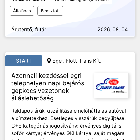
Általános
Beosztott
Áruterítő, futár
2026. 08. 04.
START
Eger, Flott-Trans Kft.
Azonnali kezdéssel egri
telephelyen napi bejárós
gépkocsivezetőnek
álláslehetőség
Raklapos árúk kiszállítása emelőhátfalas autóval
a címzettekhez. Esetleges visszárúk begyűjtése.
C+E kategóriás jogosítvány; érvényes digitális
sofőr kártya; érvényes GKI kártya; saját magára