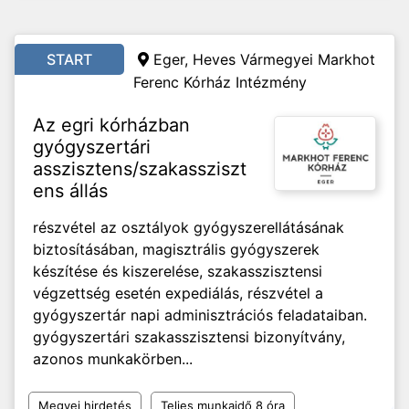
START
Eger, Heves Vármegyei Markhot
Ferenc Kórház Intézmény
Az egri kórházban
gyógyszertári
asszisztens/szakassziszt
ens állás
részvétel az osztályok gyógyszerellátásának
biztosításában, magisztrális gyógyszerek
készítése és kiszerelése, szakasszisztensi
végzettség esetén expediálás, részvétel a
gyógyszertár napi adminisztrációs feladataiban.
gyógyszertári szakasszisztensi bizonyítvány,
azonos munkakörben...
Megyei hirdetés
Teljes munkaidő 8 óra