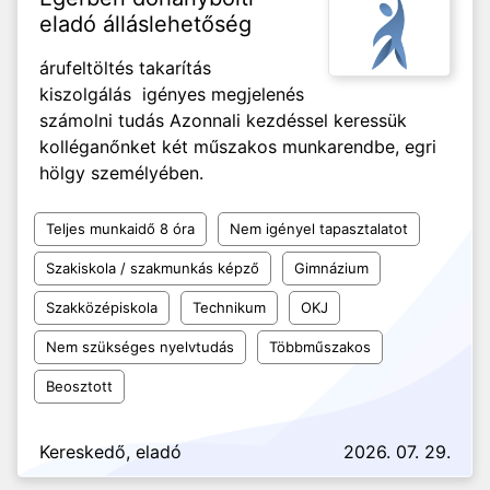
eladó álláslehetőség
árufeltöltés takarítás
kiszolgálás igényes megjelenés
számolni tudás Azonnali kezdéssel keressük
kolléganőnket két műszakos munkarendbe, egri
hölgy személyében.
Teljes munkaidő 8 óra
Nem igényel tapasztalatot
Szakiskola / szakmunkás képző
Gimnázium
Szakközépiskola
Technikum
OKJ
Nem szükséges nyelvtudás
Többműszakos
Beosztott
Kereskedő, eladó
2026. 07. 29.