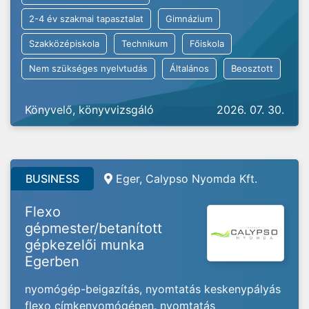
2-4 év szakmai tapasztalat
Gimnázium
Szakközépiskola
Technikum
Főiskola
Nem szükséges nyelvtudás
Általános
Beosztott
Könyvelő, könyvvizsgáló
2026. 07. 30.
BUSINESS
Eger, Calypso Nyomda Kft.
Flexo
gépmester/betanított
gépkezelői munka
Egerben
nyomógép-beigazítás, nyomtatás keskenypályás
flexo címkenyomógépen. nyomtatás