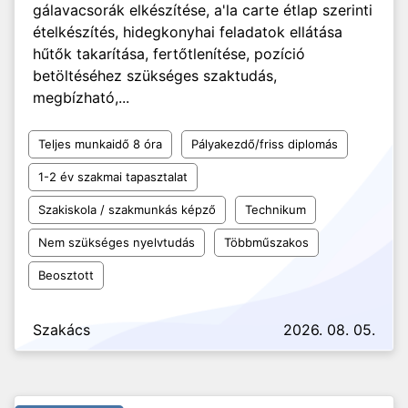
gálavacsorák elkészítése, a'la carte étlap szerinti
ételkészítés, hidegkonyhai feladatok ellátása
hűtők takarítása, fertőtlenítése, pozíció
betöltéséhez szükséges szaktudás,
megbízható,...
Teljes munkaidő 8 óra
Pályakezdő/friss diplomás
1-2 év szakmai tapasztalat
Szakiskola / szakmunkás képző
Technikum
Nem szükséges nyelvtudás
Többműszakos
Beosztott
Szakács
2026. 08. 05.