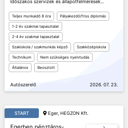
Időszakos szervizek és állapotfelmérések...
Teljes munkaidő 8 óra
Pályakezdő/friss diplomás
1-2 év szakmai tapasztalat
2-4 év szakmai tapasztalat
Szakiskola / szakmunkás képző
Szakközépiskola
Technikum
Nem szükséges nyelvtudás
Általános
Beosztott
Autószerelő
2026. 07. 23.
START
Eger, HEGZON Kft.
Egerben pénztáros-