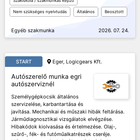
Szakiskola / szakmunkás képző
Nem szükséges nyelvtudás
Általános
Beosztott
Egyéb szakmunka
2026. 07. 24.
START
Eger, Logicgears Kft.
Autószerelő munka egri
autószerviznél
Személygépkocsik általános
szervizelése, karbantartása és
javítása. Mechanikai és műszaki hibák feltárása.
Járműdiagnosztikai vizsgálatok elvégzése.
Hibakódok kiolvasása és értelmezése. Olaj-,
szűrő-, fék- és futóműalkatrészek cseréje.