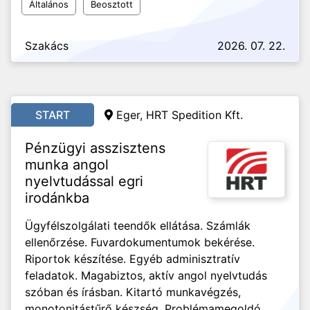
Általános
Beosztott
Szakács
2026. 07. 22.
START
Eger, HRT Spedition Kft.
Pénzügyi asszisztens
munka angol
nyelvtudással egri
irodánkba
Ügyfélszolgálati teendők ellátása. Számlák
ellenőrzése. Fuvardokumentumok bekérése.
Riportok készítése. Egyéb adminisztratív
feladatok. Magabiztos, aktív angol nyelvtudás
szóban és írásban. Kitartó munkavégzés,
monotonitástűrő készség. Problémamegoldó