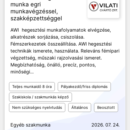
munka egri
munkavégzéssel,
szakképzettséggel
AWI hegesztési munkafolyamatok elvégzése,
alkatrészek sorjázása, csiszolása.
Fémszerkezetek összeállítása. AWI hegesztési
technikák ismerete, használata. Releváns fémipari
végzettség, műszaki rajzolvasási ismeret.
Megbízhatóság, önálló, precíz, pontos,
minőségi...
Teljes munkaidő 8 óra
Pályakezdő/friss diplomás
Szakiskola / szakmunkás képző
Nem szükséges nyelvtudás
Általános
Beosztott
Egyéb szakmunka
2026. 07. 24.