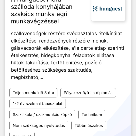
szálloda konyhájában
szakács munka egri
munkavégzéssel
szállóvendégek részére svédasztalos ételkínálat
elkészítése, rendezvények részére menük,
gálavacsorák elkészítése, a'la carte étlap szerinti
ételkészítés, hidegkonyhai feladatok ellátása
hűtők takarítása, fertőtlenítése, pozíció
betöltéséhez szükséges szaktudás,
megbízható,...
Teljes munkaidő 8 óra
Pályakezdő/friss diplomás
1-2 év szakmai tapasztalat
Szakiskola / szakmunkás képző
Technikum
Nem szükséges nyelvtudás
Többműszakos