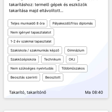
takarításhoz: termelő gépek és eszközök
takarítása majd eltávolított...
Teljes munkaidő 8 óra
Pályakezdő/friss diplomás
Nem igényel tapasztalatot
1-2 év szakmai tapasztalat
Szakiskola / szakmunkás képző
Gimnázium
Szakközépiskola
Technikum
OKJ
Nem szükséges nyelvtudás
Többműszakos
Beosztás szerinti
Beosztott
Takarító, takarítónő
Ma 08:40