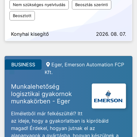
Nem szükséges nyelvtudás
Beosztás szerinti
Beosztott
Konyhai kisegítő
2026. 08. 07.
BUSINESS
Eger, Emerson Automation FCP
Kft.
Munkalehetőség
logisztikai gyakornok
munkakörben - Eger
Elméletből már felkészültél? Itt
az ideje, hogy a gyakorlatban is kipróbáld
magad! Érdekel, hogyan jutnak el az
alapanyagok a gyártásba, hogyan készülnek a