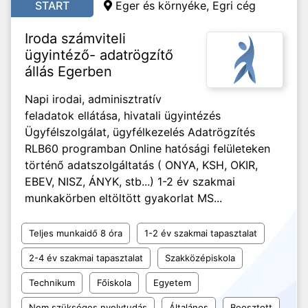
START
Eger és környéke, Egri cég
Iroda számviteli
ügyintéző- adatrögzítő
állás Egerben
Napi irodai, adminisztratív
feladatok ellátása, hivatali ügyintézés
Ügyfélszolgálat, ügyfélkezelés Adatrögzítés
RLB60 programban Online hatósági felületeken
történő adatszolgáltatás ( ONYA, KSH, OKIR,
EBEV, NISZ, ÁNYK, stb...) 1-2 év szakmai
munkakörben eltöltött gyakorlat MS...
Teljes munkaidő 8 óra
1-2 év szakmai tapasztalat
2-4 év szakmai tapasztalat
Szakközépiskola
Technikum
Főiskola
Egyetem
Nem szükséges nyelvtudás
Általános
Beosztott