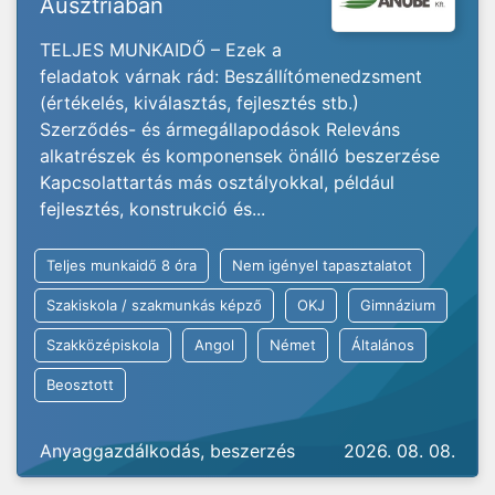
Ausztriában
TELJES MUNKAIDŐ – Ezek a
feladatok várnak rád: Beszállítómenedzsment
(értékelés, kiválasztás, fejlesztés stb.)
Szerződés- és ármegállapodások Releváns
alkatrészek és komponensek önálló beszerzése
Kapcsolattartás más osztályokkal, például
fejlesztés, konstrukció és...
Teljes munkaidő 8 óra
Nem igényel tapasztalatot
Szakiskola / szakmunkás képző
OKJ
Gimnázium
Szakközépiskola
Angol
Német
Általános
Beosztott
Anyaggazdálkodás, beszerzés
2026. 08. 08.