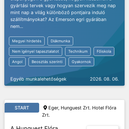
gyártási tervek vagy hogyan szervezik meg nap
mint nap a világ különböző pontjaira induló
szállítmányokat? Az Emerson egri gyárában
nem...
Megyei hirdetés
Diákmunka
Nem igényel tapasztalatot
Technikum
Főiskola
Angol
Beosztás szerinti
Gyakornok
Egyéb munkalehetőségek
2026. 08. 06.
START
Eger, Hunguest Zrt. Hotel Flóra
Zrt.
A Hunguest Flóra