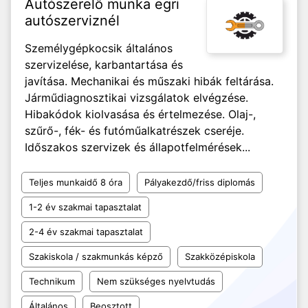
Autószerelő munka egri
autószerviznél
Személygépkocsik általános
szervizelése, karbantartása és
javítása. Mechanikai és műszaki hibák feltárása.
Járműdiagnosztikai vizsgálatok elvégzése.
Hibakódok kiolvasása és értelmezése. Olaj-,
szűrő-, fék- és futóműalkatrészek cseréje.
Időszakos szervizek és állapotfelmérések...
Teljes munkaidő 8 óra
Pályakezdő/friss diplomás
1-2 év szakmai tapasztalat
2-4 év szakmai tapasztalat
Szakiskola / szakmunkás képző
Szakközépiskola
Technikum
Nem szükséges nyelvtudás
Általános
Beosztott