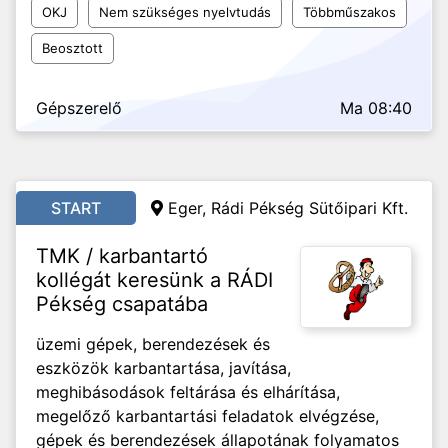
OKJ
Nem szükséges nyelvtudás
Többműszakos
Beosztott
Gépszerelő
Ma 08:40
START
Eger, Rádi Pékség Sütőipari Kft.
TMK / karbantartó
kollégát keresünk a RÁDI
Pékség csapatába
üzemi gépek, berendezések és
eszközök karbantartása, javítása,
meghibásodások feltárása és elhárítása,
megelőző karbantartási feladatok elvégzése,
gépek és berendezések állapotának folyamatos