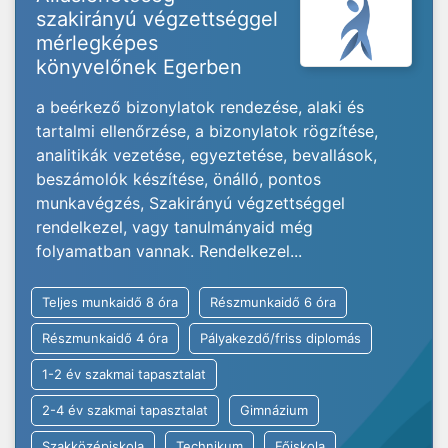
szakirányú végzettséggel
mérlegképes
könyvelőnek Egerben
a beérkező bizonylatok rendezése, alaki és
tartalmi ellenőrzése, a bizonylatok rögzítése,
analitikák vezetése, egyeztetése, bevallások,
beszámolók készítése, önálló, pontos
munkavégzés, Szakirányú végzettséggel
rendelkezel, vagy tanulmányaid még
folyamatban vannak. Rendelkezel...
Teljes munkaidő 8 óra
Részmunkaidő 6 óra
Részmunkaidő 4 óra
Pályakezdő/friss diplomás
1-2 év szakmai tapasztalat
2-4 év szakmai tapasztalat
Gimnázium
Szakközépiskola
Technikum
Főiskola