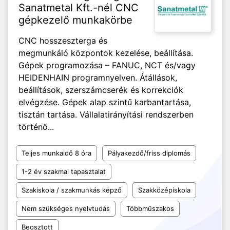
Sanatmetal Kft.-nél CNC
gépkezelő munkakörbe
CNC hosszeszterga és
megmunkáló központok kezelése, beállítása.
Gépek programozása – FANUC, NCT és/vagy
HEIDENHAIN programnyelven. Átállások,
beállítások, szerszámcserék és korrekciók
elvégzése. Gépek alap szintű karbantartása,
tisztán tartása. Vállalatirányítási rendszerben
történő...
Teljes munkaidő 8 óra
Pályakezdő/friss diplomás
1-2 év szakmai tapasztalat
Szakiskola / szakmunkás képző
Szakközépiskola
Nem szükséges nyelvtudás
Többműszakos
Beosztott