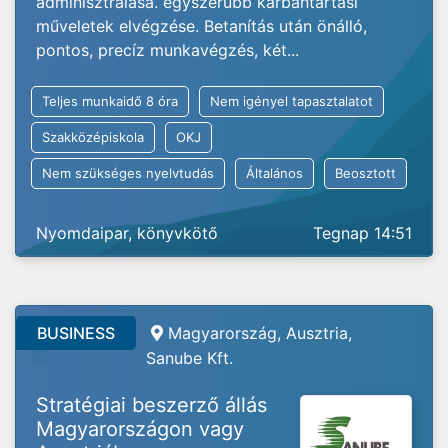
adminisztrálása. egyszerűbb karbantartási
műveletek elvégzése. Betanítás után önálló,
pontos, precíz munkavégzés, két...
Teljes munkaidő 8 óra
Nem igényel tapasztalatot
Szakközépiskola
OKJ
Nem szükséges nyelvtudás
Általános
Beosztott
Nyomdaipar, könyvkötő
Tegnap 14:51
BUSINESS
Magyarország, Ausztria,
Sanube Kft.
Stratégiai beszerző állás
Magyarországon vagy