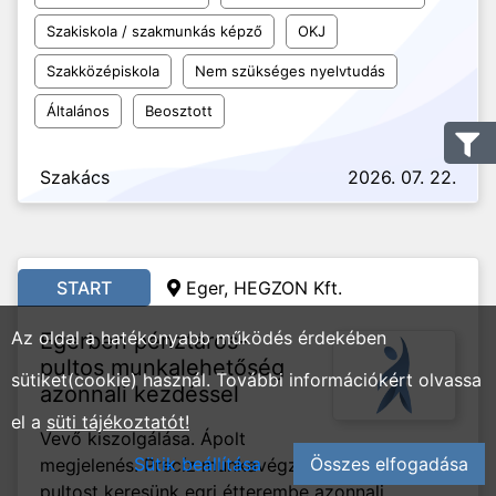
Szakiskola / szakmunkás képző
OKJ
Szakközépiskola
Nem szükséges nyelvtudás
Általános
Beosztott
Szakács
2026. 07. 22.
START
Eger, HEGZON Kft.
Az oldal a hatékonyabb működés érdekében
Egerben pénztáros-
pultos munkalehetőség
sütiket(cookie) használ. További információkért olvassa
azonnali kezdéssel
el a
süti tájékoztatót!
Vevő kiszolgálása. Ápolt
Sütik beállítása
Összes elfogadása
megjelenés. Precíz munkavégzés. Pénztáros-
pultost keresünk egri étterembe azonnali