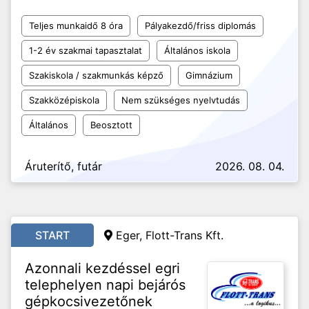
Teljes munkaidő 8 óra
Pályakezdő/friss diplomás
1-2 év szakmai tapasztalat
Általános iskola
Szakiskola / szakmunkás képző
Gimnázium
Szakközépiskola
Nem szükséges nyelvtudás
Általános
Beosztott
Áruterítő, futár
2026. 08. 04.
START
Eger, Flott-Trans Kft.
Azonnali kezdéssel egri
telephelyen napi bejárós
gépkocsivezetőnek