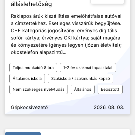
álláslehetőség
Raklapos árúk kiszállítása emelőhátfalas autóval
a címzettekhez. Esetleges visszárúk begyűjtése.
C+E kategóriás jogosítvány; érvényes digitális
sofőr kártya; érvényes GKI kártya; saját magára
és környezetére igényes legyen (józan életvitel);
okostelefon alapszintű...
Teljes munkaidő 8 óra
1-2 év szakmai tapasztalat
Általános iskola
Szakiskola / szakmunkás képző
Nem szükséges nyelvtudás
Általános
Beosztott
Gépkocsivezető
2026. 08. 03.