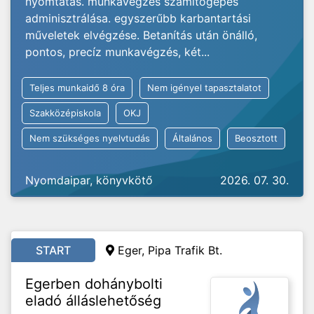
nyomtatás. munkavégzés számítógépes
adminisztrálása. egyszerűbb karbantartási
műveletek elvégzése. Betanítás után önálló,
pontos, precíz munkavégzés, két...
Teljes munkaidő 8 óra
Nem igényel tapasztalatot
Szakközépiskola
OKJ
Nem szükséges nyelvtudás
Általános
Beosztott
Nyomdaipar, könyvkötő
2026. 07. 30.
START
Eger, Pipa Trafik Bt.
Egerben dohánybolti
eladó álláslehetőség