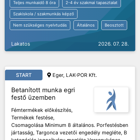
Teljes munkaidő 8 óra
2-4 év szakmai tapasztalat
Szakiskola / szakmunkás képző
Nem szükséges nyelvtudás
Általános
Beosztott
Lakatos
2026. 07. 28.
START
Eger, LAK-POR Kft.
Betanított munka egri
festő üzemben
Fémtermékek előkészítés,
Termékek festése,
Csomagolása Minimum 8 általános. Porfestésben
jártasság, Targonca vezetői engedély megléte, B