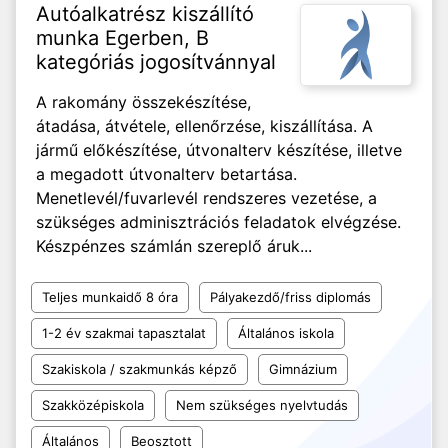
Autóalkatrész kiszállító
munka Egerben, B
kategóriás jogosítvánnyal
A rakomány összekészítése,
átadása, átvétele, ellenőrzése, kiszállítása. A
jármű előkészítése, útvonalterv készítése, illetve
a megadott útvonalterv betartása.
Menetlevél/fuvarlevél rendszeres vezetése, a
szükséges adminisztrációs feladatok elvégzése.
Készpénzes számlán szereplő áruk...
Teljes munkaidő 8 óra
Pályakezdő/friss diplomás
1-2 év szakmai tapasztalat
Általános iskola
Szakiskola / szakmunkás képző
Gimnázium
Szakközépiskola
Nem szükséges nyelvtudás
Általános
Beosztott