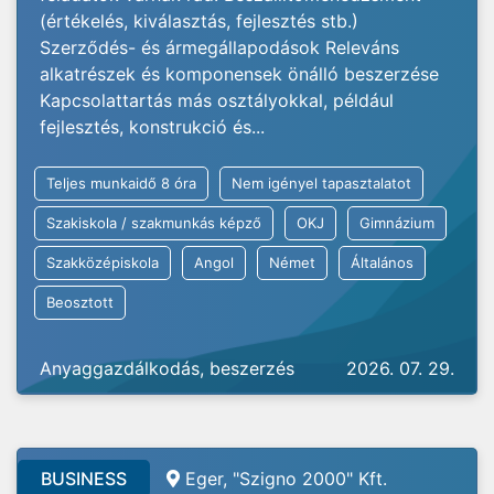
(értékelés, kiválasztás, fejlesztés stb.)
Szerződés- és ármegállapodások Releváns
alkatrészek és komponensek önálló beszerzése
Kapcsolattartás más osztályokkal, például
fejlesztés, konstrukció és...
Teljes munkaidő 8 óra
Nem igényel tapasztalatot
Szakiskola / szakmunkás képző
OKJ
Gimnázium
Szakközépiskola
Angol
Német
Általános
Beosztott
Anyaggazdálkodás, beszerzés
2026. 07. 29.
BUSINESS
Eger, "Szigno 2000" Kft.