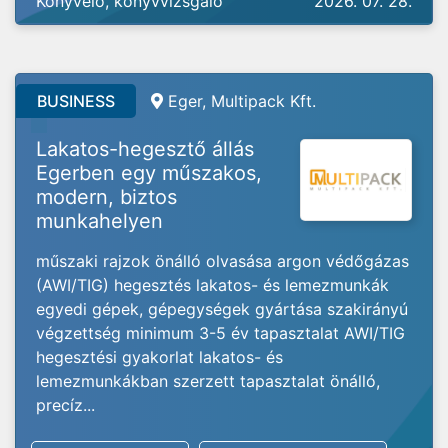
Könyvelő, könyvvizsgáló
2026. 07. 28.
BUSINESS
Eger, Multipack Kft.
Lakatos-hegesztő állás
Egerben egy műszakos,
modern, biztos
munkahelyen
műszaki rajzok önálló olvasása argon védőgázas
(AWI/TIG) hegesztés lakatos- és lemezmunkák
egyedi gépek, gépegységek gyártása szakirányú
végzettség minimum 3-5 év tapasztalat AWI/TIG
hegesztési gyakorlat lakatos- és
lemezmunkákban szerzett tapasztalat önálló,
precíz...