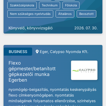
Szakközépiskola
Technikum
Főiskola
Nem szükséges nyelvtudás
Általános
Beosztott
Könyvelő, könyvvizsgáló
2026. 07. 30.
BUSINESS
Eger, Calypso Nyomda Kft.
Flexo
gépmester/betanított
gépkezelői munka
Egerben
nyomógép-beigazítás, nyomtatás keskenypályás
flexo címkenyomógépen. nyomtatás
minőségének folyamatos ellenőrzése, színhelyes