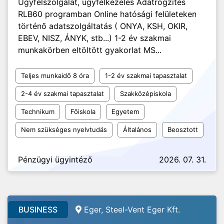
Ügyfélszolgálat, ügyfélkezelés Adatrögzítés
RLB60 programban Online hatósági felületeken
történő adatszolgáltatás ( ONYA, KSH, OKIR,
EBEV, NISZ, ÁNYK, stb...) 1-2 év szakmai
munkakörben eltöltött gyakorlat MS...
Teljes munkaidő 8 óra
1-2 év szakmai tapasztalat
2-4 év szakmai tapasztalat
Szakközépiskola
Technikum
Főiskola
Egyetem
Nem szükséges nyelvtudás
Általános
Beosztott
Pénzügyi ügyintéző
2026. 07. 31.
BUSINESS
Eger, Steel-Vent Eger Kft.