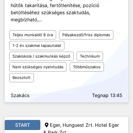
hűtők takarítása, fertőtlenítése, pozíció
betöltéséhez szükséges szaktudás,
megbízható,...
Teljes munkaidő 8 óra
Pályakezdő/friss diplomás
1-2 év szakmai tapasztalat
Szakiskola / szakmunkás képző
Technikum
Nem szükséges nyelvtudás
Többműszakos
Beosztott
Szakács
Tegnap 13:45
START
Eger, Hunguest Zrt. Hotel Eger
& Park Zrt.