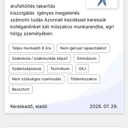
árufeltöltés takarítás
kiszolgálás igényes megjelenés
számolni tudás Azonnali kezdéssel keressük
kolléganőnket két műszakos munkarendbe, egri
hölgy személyében.
Teljes munkaidő 8 óra
Nem igényel tapasztalatot
Szakiskola / szakmunkás képző
Gimnázium
Szakközépiskola
Technikum
OKJ
Nem szükséges nyelvtudás
Többműszakos
Beosztott
Kereskedő, eladó
2026. 07. 29.