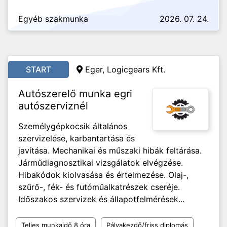
Egyéb szakmunka
2026. 07. 24.
START
Eger, Logicgears Kft.
Autószerelő munka egri
autószerviznél
Személygépkocsik általános
szervizelése, karbantartása és
javítása. Mechanikai és műszaki hibák feltárása.
Járműdiagnosztikai vizsgálatok elvégzése.
Hibakódok kiolvasása és értelmezése. Olaj-,
szűrő-, fék- és futóműalkatrészek cseréje.
Időszakos szervizek és állapotfelmérések...
Teljes munkaidő 8 óra
Pályakezdő/friss diplomás