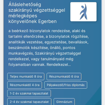
Álláslehetőség
szakirányú végzettséggel
mérlegképes
könyvelőnek Egerben
a beérkező bizonylatok rendezése, alaki és
tartalmi ellenőrzése, a bizonylatok rögzítése,
analitikák vezetése, egyeztetése, bevallások,
beszámolók készítése, önálló, pontos
munkavégzés, Szakirányú végzettséggel
rendelkezel, vagy tanulmányaid még
folyamatban vannak. Rendelkezel...
Teljes munkaidő 8 óra
Részmunkaidő 6 óra
Részmunkaidő 4 óra
Pályakezdő/friss diplomás
1-2 év szakmai tapasztalat
2-4 év szakmai tapasztalat
Gimnázium