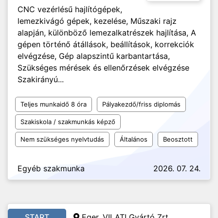
CNC vezérlésű hajlítógépek,
lemezkivágó gépek, kezelése, Műszaki rajz
alapján, különböző lemezalkatrészek hajlítása, A
gépen történő átállások, beállítások, korrekciók
elvégzése, Gép alapszintű karbantartása,
Szükséges mérések és ellenőrzések elvégzése
Szakirányú...
Teljes munkaidő 8 óra
Pályakezdő/friss diplomás
Szakiskola / szakmunkás képző
Nem szükséges nyelvtudás
Általános
Beosztott
Egyéb szakmunka
2026. 07. 24.
START
Eger, VILATI Gyártó Zrt.