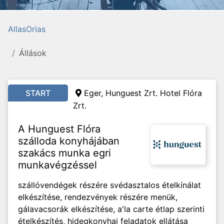
AllasOrias
Állások
START
Eger, Hunguest Zrt. Hotel Flóra
Zrt.
A Hunguest Flóra
szálloda konyhájában
szakács munka egri
munkavégzéssel
szállóvendégek részére svédasztalos ételkínálat
elkészítése, rendezvények részére menük,
gálavacsorák elkészítése, a'la carte étlap szerinti
ételkészítés, hidegkonyhai feladatok ellátása