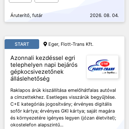
Áruterítő, futár
2026. 08. 04.
START
Eger, Flott-Trans Kft.
Azonnali kezdéssel egri
telephelyen napi bejárós
gépkocsivezetőnek
álláslehetőség
Raklapos árúk kiszállítása emelőhátfalas autóval
a címzettekhez. Esetleges visszárúk begyűjtése.
C+E kategóriás jogosítvány; érvényes digitális
sofőr kártya; érvényes GKI kártya; saját magára
és környezetére igényes legyen (józan életvitel);
okostelefon alapszintű...