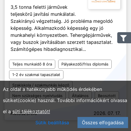
3,5 tonna feletti járművek
teljeskörű javítási munkálatai.
Szakirányú végzettség. Jó probléma megoldó
képesség. Alkalmazkodó képesség egy jó
munkahelyi környezetben. Tehergépjárművek,
vagy buszok javításában szerzett tapasztalat.
Számítógépes hibadiagnosztikai...
Teljes munkaidő 8 óra
Pályakezdő/friss diplomás
1-2 év szakmai tapasztalat
Szakiskola / szakmunkás képző
Az oldal a hatékonyabb működés érdekében
Nem szükséges nyelvtudás
Általános
Beosztott
sütiket(cookie) használ. További információkért olvassa
el a
süti tájékoztatót!
Autószerelő
2026. 07. 17.
Sütik beállítása
Összes elfogadása