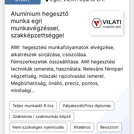
Alumínium hegesztő
munka egri
munkavégzéssel,
szakképzettséggel
AWI hegesztési munkafolyamatok elvégzése,
alkatrészek sorjázása, csiszolása.
Fémszerkezetek összeállítása. AWI hegesztési
technikák ismerete, használata. Releváns fémipari
végzettség, műszaki rajzolvasási ismeret.
Megbízhatóság, önálló, precíz, pontos,
minőségi...
Teljes munkaidő 8 óra
Pályakezdő/friss diplomás
Szakiskola / szakmunkás képző
Nem szükséges nyelvtudás
Általános
Beosztott