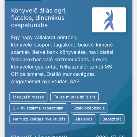
Könyvelő állás egri,
fiatalos, dinamikus
csapatunkba
Egy nagy vállalatot érintően,
könyvelő csoport tagjaként, bejövő-kimenő
számlák illetve bank könyvelése, havi zárási
feladatokban való közreműködés. 3 éves
könyvelői gyakorlat. Felhasználói szintű MS
Office ismeret. Önálló munkavégzés.
Angol/német nyelvtudás. SAP...
Megyei hirdetés
Teljes munkaidő 8 óra
2-4 év szakmai tapasztalat
Szakközépiskola
Nem szükséges nyelvtudás
Általános
Beosztott