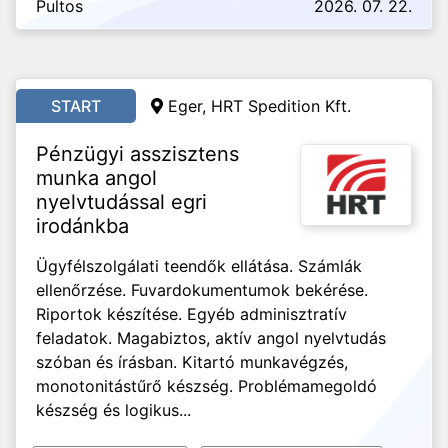
Pultos
2026. 07. 22.
START
Eger, HRT Spedition Kft.
Pénzügyi asszisztens
munka angol
nyelvtudással egri
irodánkba
Ügyfélszolgálati teendők ellátása. Számlák
ellenőrzése. Fuvardokumentumok bekérése.
Riportok készítése. Egyéb adminisztratív
feladatok. Magabiztos, aktív angol nyelvtudás
szóban és írásban. Kitartó munkavégzés,
monotonitástűrő készség. Problémamegoldó
készség és logikus...