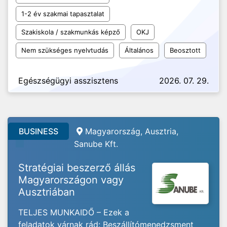
1-2 év szakmai tapasztalat
Szakiskola / szakmunkás képző
OKJ
Nem szükséges nyelvtudás
Általános
Beosztott
Egészségügyi asszisztens
2026. 07. 29.
BUSINESS
Magyarország, Ausztria,
Sanube Kft.
Stratégiai beszerző állás
Magyarországon vagy
Ausztriában
TELJES MUNKAIDŐ – Ezek a
feladatok várnak rád: Beszállítómenedzsment