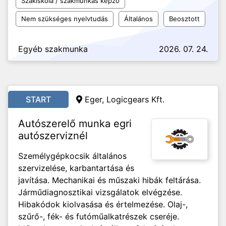
Szakiskola / szakmunkás képző
Nem szükséges nyelvtudás
Általános
Beosztott
Egyéb szakmunka
2026. 07. 24.
START
Eger, Logicgears Kft.
Autószerelő munka egri
autószerviznél
Személygépkocsik általános
szervizelése, karbantartása és
javítása. Mechanikai és műszaki hibák feltárása.
Járműdiagnosztikai vizsgálatok elvégzése.
Hibakódok kiolvasása és értelmezése. Olaj-,
szűrő-, fék- és futóműalkatrészek cseréje.