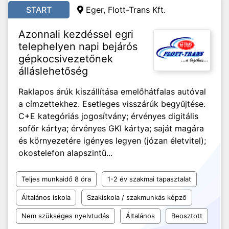
START
Eger, Flott-Trans Kft.
Azonnali kezdéssel egri
telephelyen napi bejárós
gépkocsivezetőnek
álláslehetőség
Raklapos árúk kiszállítása emelőhátfalas autóval
a címzettekhez. Esetleges visszárúk begyűjtése.
C+E kategóriás jogosítvány; érvényes digitális
sofőr kártya; érvényes GKI kártya; saját magára
és környezetére igényes legyen (józan életvitel);
okostelefon alapszintű...
Teljes munkaidő 8 óra
1-2 év szakmai tapasztalat
Általános iskola
Szakiskola / szakmunkás képző
Nem szükséges nyelvtudás
Általános
Beosztott