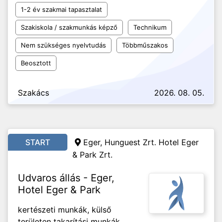
1-2 év szakmai tapasztalat
Szakiskola / szakmunkás képző
Technikum
Nem szükséges nyelvtudás
Többműszakos
Beosztott
Szakács
2026. 08. 05.
START
Eger, Hunguest Zrt. Hotel Eger
& Park Zrt.
Udvaros állás - Eger,
Hotel Eger & Park
kertészeti munkák, külső
területen takarítási munkák,