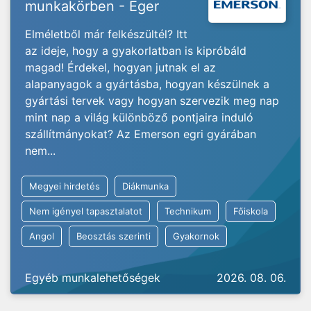
munkakörben - Eger
Elméletből már felkészültél? Itt
az ideje, hogy a gyakorlatban is kipróbáld
magad! Érdekel, hogyan jutnak el az
alapanyagok a gyártásba, hogyan készülnek a
gyártási tervek vagy hogyan szervezik meg nap
mint nap a világ különböző pontjaira induló
szállítmányokat? Az Emerson egri gyárában
nem...
Megyei hirdetés
Diákmunka
Nem igényel tapasztalatot
Technikum
Főiskola
Angol
Beosztás szerinti
Gyakornok
Egyéb munkalehetőségek
2026. 08. 06.