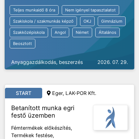
Teljes munkaidő 8 óra
Nem igényel tapasztalatot
Szakiskola / szakmunkás képző
OKJ
Gimnázium
Szakközépiskola
Angol
Német
Általános
Beosztott
Anyaggazdálkodás, beszerzés
2026. 07. 29.
START
Eger, LAK-POR Kft.
Betanított munka egri
festő üzemben
Fémtermékek előkészítés,
Termékek festése,