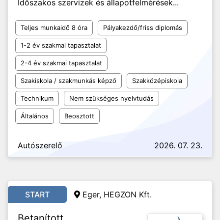
Időszakos szervizek és állapotfelmérések...
Teljes munkaidő 8 óra
Pályakezdő/friss diplomás
1-2 év szakmai tapasztalat
2-4 év szakmai tapasztalat
Szakiskola / szakmunkás képző
Szakközépiskola
Technikum
Nem szükséges nyelvtudás
Általános
Beosztott
Autószerelő
2026. 07. 23.
START
Eger, HEGZON Kft.
Betanított