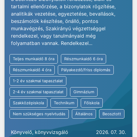
tartalmi ellenőrzése, a bizonylatok rögzítése,
analitikák vezetése, egyeztetése, bevallások,
beszámolók készítése, önálló, pontos
munkavégzés, Szakirányú végzettséggel
rendelkezel, vagy tanulmányaid még
folyamatban vannak. Rendelkezel...
Teljes munkaidő 8 óra
Részmunkaidő 6 óra
Részmunkaidő 4 óra
Pályakezdő/friss diplomás
1-2 év szakmai tapasztalat
2-4 év szakmai tapasztalat
Gimnázium
Szakközépiskola
Technikum
Főiskola
Nem szükséges nyelvtudás
Általános
Beosztott
Könyvelő, könyvvizsgáló
2026. 07. 30.