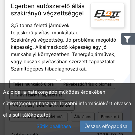
Egerben autószerelő állás
szakirányú végzettséggel
3,5 tonna feletti járművek
teljeskörű javítási munkálatai.
Szakirányú végzettség. Jó probléma megoldó
képesség. Alkalmazkodó képesség egy jó
munkahelyi környezetben. Tehergépjárművek,
vagy buszok javításában szerzett tapasztalat.
Számítógépes hibadiagnosztikai...
Teljes munkaidő 8 óra
Pályakezdő/friss diplomás
Az oldal a hatékonyabb működés érdekében
1-2 év szakmai tapasztalat
sütiket(cookie) használ. További információkért olvassa
Szakiskola / szakmunkás képző
el a
süti tájékoztatót!
Nem szükséges nyelvtudás
Általános
Beosztott
Sütik beállítása
Összes elfogadása
Autószerelő
2026. 07. 17.