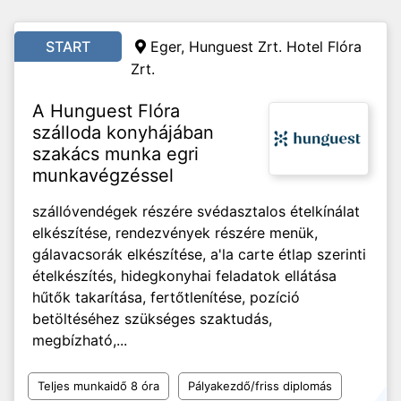
START
Eger, Hunguest Zrt. Hotel Flóra
Zrt.
A Hunguest Flóra
szálloda konyhájában
szakács munka egri
munkavégzéssel
szállóvendégek részére svédasztalos ételkínálat
elkészítése, rendezvények részére menük,
gálavacsorák elkészítése, a'la carte étlap szerinti
ételkészítés, hidegkonyhai feladatok ellátása
hűtők takarítása, fertőtlenítése, pozíció
betöltéséhez szükséges szaktudás,
megbízható,...
Teljes munkaidő 8 óra
Pályakezdő/friss diplomás