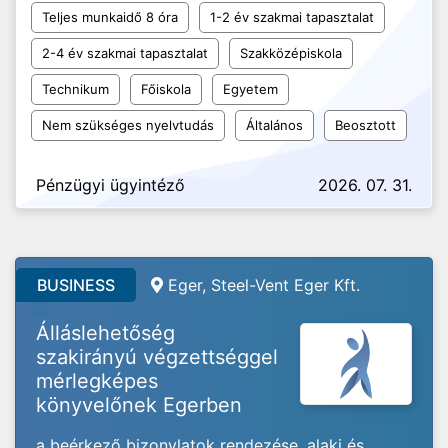
Teljes munkaidő 8 óra
1-2 év szakmai tapasztalat
2-4 év szakmai tapasztalat
Szakközépiskola
Technikum
Főiskola
Egyetem
Nem szükséges nyelvtudás
Általános
Beosztott
Pénzügyi ügyintéző
2026. 07. 31.
BUSINESS
Eger, Steel-Vent Eger Kft.
Álláslehetőség
szakirányú végzettséggel
mérlegképes
könyvelőnek Egerben
a beérkező bizonylatok rendezése, alaki és