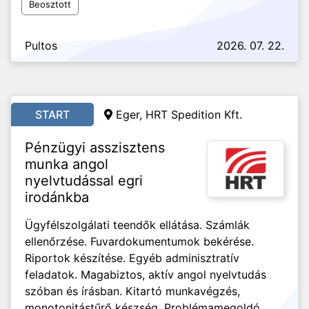
Beosztott
Pultos
2026. 07. 22.
START
Eger, HRT Spedition Kft.
Pénzügyi asszisztens
munka angol
nyelvtudással egri
irodánkba
Ügyfélszolgálati teendők ellátása. Számlák
ellenőrzése. Fuvardokumentumok bekérése.
Riportok készítése. Egyéb adminisztratív
feladatok. Magabiztos, aktív angol nyelvtudás
szóban és írásban. Kitartó munkavégzés,
monotonitástűrő készség. Problémamegoldó