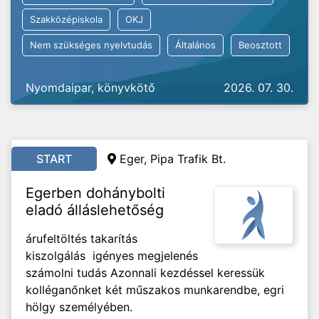
Szakközépiskola
OKJ
Nem szükséges nyelvtudás
Általános
Beosztott
Nyomdaipar, könyvkötő
2026. 07. 30.
START
Eger, Pipa Trafik Bt.
Egerben dohánybolti
eladó álláslehetőség
árufeltöltés takarítás
kiszolgálás igényes megjelenés
számolni tudás Azonnali kezdéssel keressük
kolléganőnket két műszakos munkarendbe, egri
hölgy személyében.