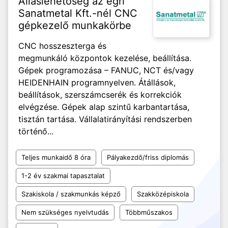
Álláslehetőség az egri
Sanatmetal Kft.-nél CNC
gépkezelő munkakörbe
CNC hosszeszterga és
megmunkáló központok kezelése, beállítása.
Gépek programozása – FANUC, NCT és/vagy
HEIDENHAIN programnyelven. Átállások,
beállítások, szerszámcserék és korrekciók
elvégzése. Gépek alap szintű karbantartása,
tisztán tartása. Vállalatirányítási rendszerben
történő...
Teljes munkaidő 8 óra
Pályakezdő/friss diplomás
1-2 év szakmai tapasztalat
Szakiskola / szakmunkás képző
Szakközépiskola
Nem szükséges nyelvtudás
Többműszakos