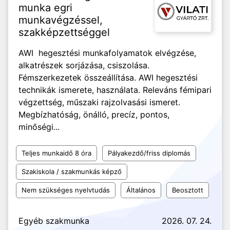
munka egri
munkavégzéssel,
szakképzettséggel
AWI hegesztési munkafolyamatok elvégzése,
alkatrészek sorjázása, csiszolása.
Fémszerkezetek összeállítása. AWI hegesztési
technikák ismerete, használata. Releváns fémipari
végzettség, műszaki rajzolvasási ismeret.
Megbízhatóság, önálló, precíz, pontos,
minőségi...
Teljes munkaidő 8 óra
Pályakezdő/friss diplomás
Szakiskola / szakmunkás képző
Nem szükséges nyelvtudás
Általános
Beosztott
Egyéb szakmunka
2026. 07. 24.