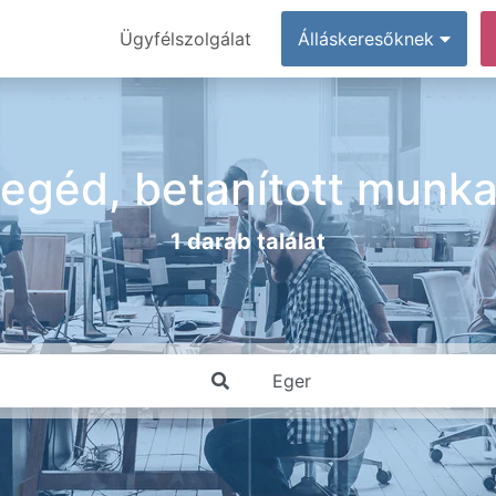
Ügyfélszolgálat
Álláskeresőknek
, segéd, betanított munk
1 darab találat