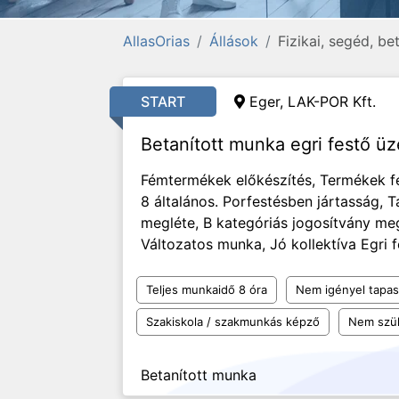
AllasOrias
Állások
Fizikai, segéd, b
START
Eger, LAK-POR Kft.
Betanított munka egri festő 
Fémtermékek előkészítés, Termékek 
8 általános. Porfestésben jártasság, 
megléte, B kategóriás jogosítvány me
Változatos munka, Jó kollektíva Egri f
Teljes munkaidő 8 óra
Nem igényel tapas
Szakiskola / szakmunkás képző
Nem szü
Betanított munka