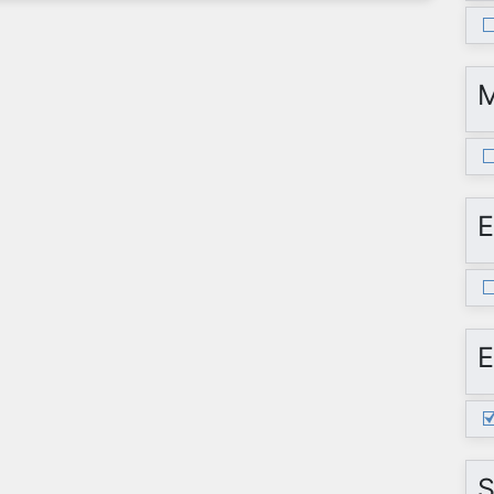
E
E
S