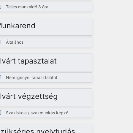
Teljes munkaidő 8 óra
Munkarend
Általános
lvárt tapasztalat
Nem igényel tapasztalatot
lvárt végzettség
Szakiskola / szakmunkás képző
zükséges nyelvtudás