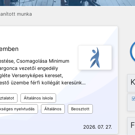
etanított munka
üzemben
festése, Csomagolása Minimum
Targonca vezetői engedély
gléte Versenyképes kereset,
K
estő üzembe férfi kollégát keresünk...
ztalatot
Általános iskola
kséges nyelvtudás
Általános
Beosztott
F
2026. 07. 27.