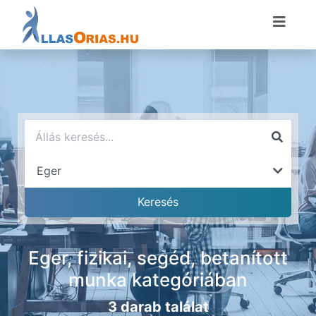
Eger, fizikai, segéd, betanított
munka kategóriában
3 darab találat