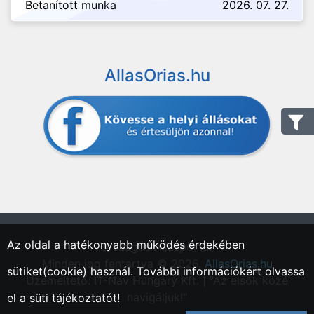
Betanított munka
2026. 07. 27.
AllasOrias.hu
Az oldal a hatékonyabb működés érdekében
"Országos Állásportál."
Minden jog fentartva © 2026.
AllasOrias.hu
sütiket(cookie) használ. További információkért olvassa
Üzemeltető: IT-Nav Hungary Kft. | "Az elsők közé
navigáljuk!"
el a
süti tájékoztatót!