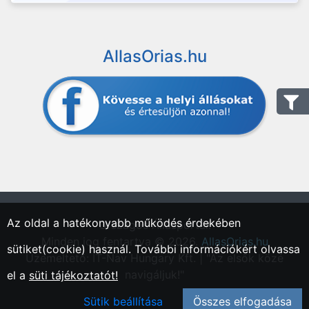
AllasOrias.hu
Az oldal a hatékonyabb működés érdekében
"Országos Állásportál."
Minden jog fentartva © 2026.
AllasOrias.hu
sütiket(cookie) használ. További információkért olvassa
Üzemeltető: IT-Nav Hungary Kft. | "Az elsők közé
navigáljuk!"
el a
süti tájékoztatót!
Sütik beállítása
Összes elfogadása