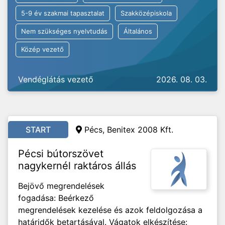
5-9 év szakmai tapasztalat
Szakközépiskola
Nem szükséges nyelvtudás
Általános
Közép vezető
Vendéglátás vezető
2026. 08. 03.
START
Pécs, Benitex 2008 Kft.
Pécsi bútorszövet
nagykernél raktáros állás
Bejövő megrendelések
fogadása: Beérkező
megrendelések kezelése és azok feldolgozása a
határidők betartásával. Vágatok elkészítése: