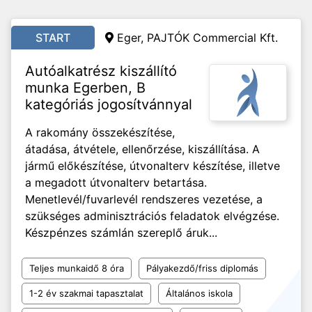
START
Eger, PAJTÓK Commercial Kft.
Autóalkatrész kiszállító
munka Egerben, B
kategóriás jogosítvánnyal
A rakomány összekészítése,
átadása, átvétele, ellenőrzése, kiszállítása. A
jármű előkészítése, útvonalterv készítése, illetve
a megadott útvonalterv betartása.
Menetlevél/fuvarlevél rendszeres vezetése, a
szükséges adminisztrációs feladatok elvégzése.
Készpénzes számlán szereplő áruk...
Teljes munkaidő 8 óra
Pályakezdő/friss diplomás
1-2 év szakmai tapasztalat
Általános iskola