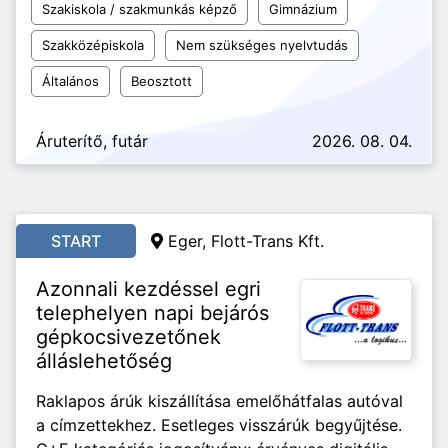
Szakiskola / szakmunkás képző
Gimnázium
Szakközépiskola
Nem szükséges nyelvtudás
Általános
Beosztott
Áruterítő, futár
2026. 08. 04.
START
Eger, Flott-Trans Kft.
Azonnali kezdéssel egri
telephelyen napi bejárós
gépkocsivezetőnek
álláslehetőség
Raklapos árúk kiszállítása emelőhátfalas autóval
a címzettekhez. Esetleges visszárúk begyűjtése.