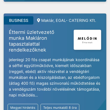
BUSINESS
Maklár, EGAL- CATERING Kft.
Éttermi üzletvezető
munka Makláron
tapasztalattal
rendelkezőknek
jelenlegi 20 fős csapat munkájának koordinálása
a séffel együttműködve, kiemelt időszakban
(reggeli, ebéd) aktív részvétel a vendégtéri
munkában és a kiszolgálásban, az ebédforgalom
(átlag 400 fő) magas színvonalú működtetése és
a vendégszám további növelésének támogatása,
napi működés...
Megyei hirdetés
Teljes munkaidő 8 óra