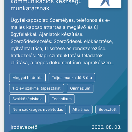
kommunikációs készségű
munkatársnak
Ügyfélkapcsolat: Személyes, telefonos és e-
mailes kapcsolattartás a meglévő és új
ügyfelekkel. Ajánlatok készítése.
Szerződéskezelés: Szerződések előkészítése,
nyilvántartása, frissítése és rendszerezése.
Iratkezelés: Napi szintű iktatási feladatok
ellátása, a céges dokumentáció naprakészen...
Megyei hirdetés
Teljes munkaidő 8 óra
1-2 év szakmai tapasztalat
Gimnázium
Szakközépiskola
Technikum
Nem szükséges nyelvtudás
Általános
Beosztott
Irodavezető
2026. 08. 03.