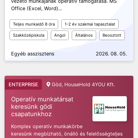
vezető munkájának operatív támogatása. MS
Office (Excel, Word)...
Teljes munkaidő 8 óra
1-2 év szakmai tapasztalat
Szakközépiskola
Angol
Általános
Beosztott
Egyéb asszisztens
2026. 08. 05.
ENTERPRISE
Göd, HouseHold 4YOU Kft.
Operatív munkatársat
keresünk gödi
csapatunkhoz
Komplex operatív munkakörbe
keresünk megbízható, önálló és felelősségteljes