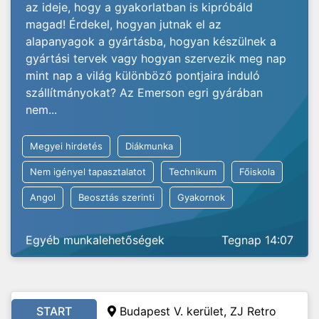
az ideje, hogy a gyakorlatban is kipróbáld
magad! Érdekel, hogyan jutnak el az
alapanyagok a gyártásba, hogyan készülnek a
gyártási tervek vagy hogyan szervezik meg nap
mint nap a világ különböző pontjaira induló
szállítmányokat? Az Emerson egri gyárában
nem...
Megyei hirdetés
Diákmunka
Nem igényel tapasztalatot
Technikum
Főiskola
Angol
Beosztás szerinti
Gyakornok
Egyéb munkalehetőségek
Tegnap 14:07
START
Budapest V. kerület, ZJ Retro