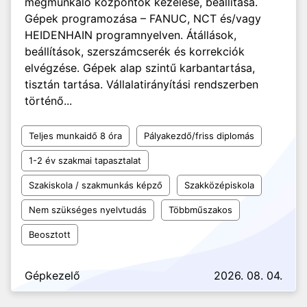
megmunkáló központok kezelése, beállítása.
Gépek programozása – FANUC, NCT és/vagy
HEIDENHAIN programnyelven. Átállások,
beállítások, szerszámcserék és korrekciók
elvégzése. Gépek alap szintű karbantartása,
tisztán tartása. Vállalatirányítási rendszerben
történő...
Teljes munkaidő 8 óra
Pályakezdő/friss diplomás
1-2 év szakmai tapasztalat
Szakiskola / szakmunkás képző
Szakközépiskola
Nem szükséges nyelvtudás
Többműszakos
Beosztott
Gépkezelő
2026. 08. 04.