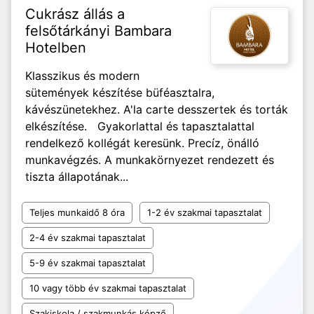
Cukrász állás a
felsőtárkányi Bambara
Hotelben
Klasszikus és modern
sütemények készítése büféasztalra,
kávészünetekhez. A'la carte desszertek és torták
elkészítése. Gyakorlattal és tapasztalattal
rendelkező kollégát keresünk. Precíz, önálló
munkavégzés. A munkakörnyezet rendezett és
tiszta állapotának...
Teljes munkaidő 8 óra
1-2 év szakmai tapasztalat
2-4 év szakmai tapasztalat
5-9 év szakmai tapasztalat
10 vagy több év szakmai tapasztalat
Szakiskola / szakmunkás képző