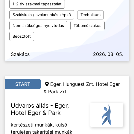
1-2 év szakmai tapasztalat
Szakiskola / szakmunkás képző
Technikum
Nem szükséges nyelvtudás
Többműszakos
Beosztott
Szakács
2026. 08. 05.
START
Eger, Hunguest Zrt. Hotel Eger
& Park Zrt.
Udvaros állás - Eger,
Hotel Eger & Park
kertészeti munkák, külső
területen takarítási munkák,