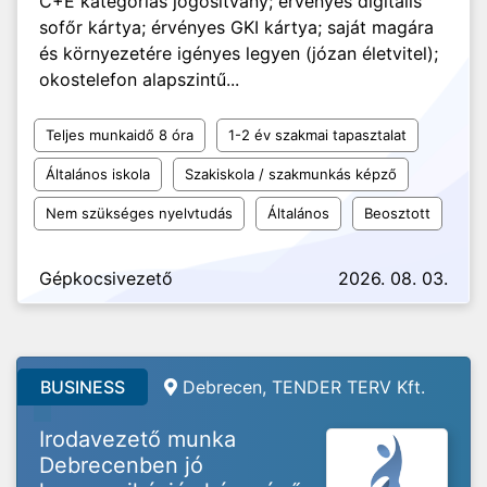
C+E kategóriás jogosítvány; érvényes digitális
sofőr kártya; érvényes GKI kártya; saját magára
és környezetére igényes legyen (józan életvitel);
okostelefon alapszintű...
Teljes munkaidő 8 óra
1-2 év szakmai tapasztalat
Általános iskola
Szakiskola / szakmunkás képző
Nem szükséges nyelvtudás
Általános
Beosztott
Gépkocsivezető
2026. 08. 03.
BUSINESS
Debrecen, TENDER TERV Kft.
Irodavezető munka
Debrecenben jó