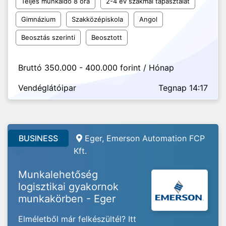
Teljes munkaidő 8 óra
2-4 év szakmai tapasztalat
Gimnázium
Szakközépiskola
Angol
Beosztás szerinti
Beosztott
Bruttó 350.000 - 400.000 forint / Hónap
Vendéglátóipar
Tegnap 14:17
BUSINESS
Eger, Emerson Automation FCP
Kft.
Munkalehetőség
logisztikai gyakornok
munkakörben - Eger
Elméletből már felkészültél? Itt