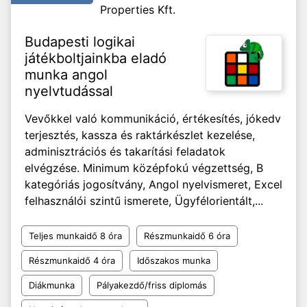
Properties Kft.
Budapesti logikai
játékboltjainkba eladó
munka angol
nyelvtudással
Vevőkkel való kommunikáció, értékesítés, jókedv
terjesztés, kassza és raktárkészlet kezelése,
adminisztrációs és takarítási feladatok
elvégzése. Minimum középfokú végzettség, B
kategóriás jogosítvány, Angol nyelvismeret, Excel
felhasználói szintű ismerete, Ügyfélorientált,...
Teljes munkaidő 8 óra
Részmunkaidő 6 óra
Részmunkaidő 4 óra
Időszakos munka
Diákmunka
Pályakezdő/friss diplomás