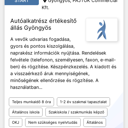
START
Gyöngyös, PAJTÓK Commercial
Kft.
Autóalkatrész értékesítő
állás Gyöngyös
A vevők udvarias fogadása,
gyors és pontos kiszolgálása,
naprakész információk nyújtása. Rendelések
felvétele (telefonon, személyesen, faxon, e-mail-
ben) és rögzítése. Készpénzkezelés. A kiadott és
a visszaérkező áruk mennyiségének,
minőségének ellenőrzése és rögzítése. A
használatban...
Teljes munkaidő 8 óra
1-2 év szakmai tapasztalat
Általános iskola
Szakiskola / szakmunkás képző
OKJ
Nem szükséges nyelvtudás
Általános