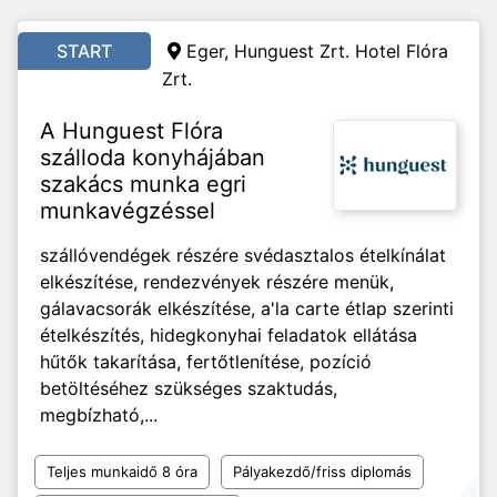
START
Eger, Hunguest Zrt. Hotel Flóra
Zrt.
A Hunguest Flóra
szálloda konyhájában
szakács munka egri
munkavégzéssel
szállóvendégek részére svédasztalos ételkínálat
elkészítése, rendezvények részére menük,
gálavacsorák elkészítése, a'la carte étlap szerinti
ételkészítés, hidegkonyhai feladatok ellátása
hűtők takarítása, fertőtlenítése, pozíció
betöltéséhez szükséges szaktudás,
megbízható,...
Teljes munkaidő 8 óra
Pályakezdő/friss diplomás