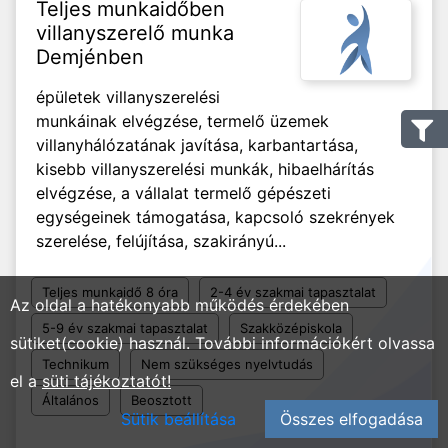
Teljes munkaidőben
villanyszerelő munka
Demjénben
épületek villanyszerelési
munkáinak elvégzése, termelő üzemek
villanyhálózatának javítása, karbantartása,
kisebb villanyszerelési munkák, hibaelhárítás
elvégzése, a vállalat termelő gépészeti
egységeinek támogatása, kapcsoló szekrények
szerelése, felújítása, szakirányú...
Teljes munkaidő 8 óra
2-4 év szakmai tapasztalat
Az oldal a hatékonyabb működés érdekében
5-9 év szakmai tapasztalat
Szakközépiskola
sütiket(cookie) használ. További információkért olvassa
Technikum
Nem szükséges nyelvtudás
el a
süti tájékoztatót!
Általános
Beosztott
Sütik beállítása
Összes elfogadása