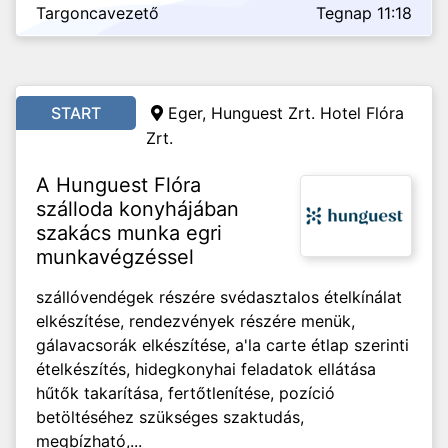
Targoncavezető
Tegnap 11:18
START
Eger, Hunguest Zrt. Hotel Flóra
Zrt.
A Hunguest Flóra
szálloda konyhájában
szakács munka egri
munkavégzéssel
szállóvendégek részére svédasztalos ételkínálat
elkészítése, rendezvények részére menük,
gálavacsorák elkészítése, a'la carte étlap szerinti
ételkészítés, hidegkonyhai feladatok ellátása
hűtők takarítása, fertőtlenítése, pozíció
betöltéséhez szükséges szaktudás,
megbízható,...