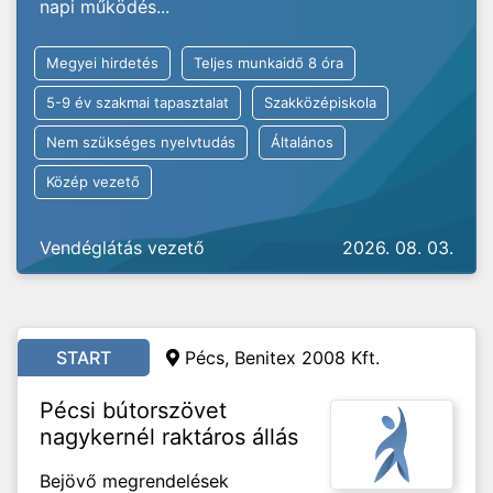
napi működés...
Megyei hirdetés
Teljes munkaidő 8 óra
5-9 év szakmai tapasztalat
Szakközépiskola
Nem szükséges nyelvtudás
Általános
Közép vezető
Vendéglátás vezető
2026. 08. 03.
START
Pécs, Benitex 2008 Kft.
Pécsi bútorszövet
nagykernél raktáros állás
Bejövő megrendelések