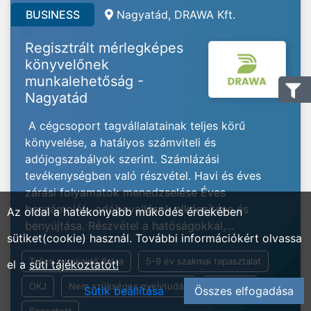
BUSINESS
Nagyatád, DRAWA Kft.
Regisztrált mérlegképes
könyvelőnek
munkalehetőság -
Nagyatád
A cégcsoport tagvállalatainak teljes körű
könyvelése, a hatályos számviteli és
adójogszabályok szerint. Számlázási
tevékenységben való részvétel. Havi és éves
zárási folyamatok menedzselése Éves
beszámolók, adóbevallások elkészítése és
Az oldal a hatékonyabb működés érdekében
benyújtása. Részvétel a hatóságokkal,...
sütiket(cookie) használ. További információkért olvassa
Teljes munkaidő 8 óra
5-9 év szakmai tapasztalat
el a
süti tájékoztatót!
OKJ
Nem szükséges nyelvtudás
Általános
Sütik beállítása
Összes elfogadása