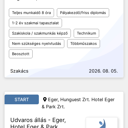
Teljes munkaidő 8 óra
Pályakezdő/friss diplomás
1-2 év szakmai tapasztalat
Szakiskola / szakmunkás képző
Technikum
Nem szükséges nyelvtudás
Többműszakos
Beosztott
Szakács
2026. 08. 05.
START
Eger, Hunguest Zrt. Hotel Eger
& Park Zrt.
Udvaros állás - Eger,
Hotel Eger & Park