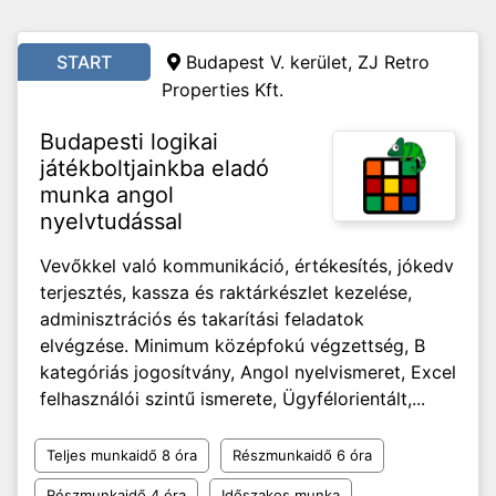
START
Budapest V. kerület, ZJ Retro
Properties Kft.
Budapesti logikai
játékboltjainkba eladó
munka angol
nyelvtudással
Vevőkkel való kommunikáció, értékesítés, jókedv
terjesztés, kassza és raktárkészlet kezelése,
adminisztrációs és takarítási feladatok
elvégzése. Minimum középfokú végzettség, B
kategóriás jogosítvány, Angol nyelvismeret, Excel
felhasználói szintű ismerete, Ügyfélorientált,...
Teljes munkaidő 8 óra
Részmunkaidő 6 óra
Részmunkaidő 4 óra
Időszakos munka