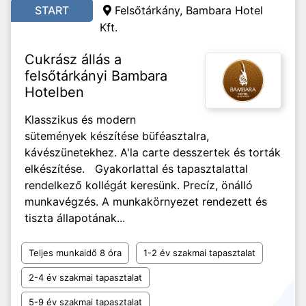
START
Felsőtárkány, Bambara Hotel
Kft.
Cukrász állás a
felsőtárkányi Bambara
Hotelben
Klasszikus és modern
sütemények készítése büféasztalra,
kávészünetekhez. A'la carte desszertek és torták
elkészítése. Gyakorlattal és tapasztalattal
rendelkező kollégát keresünk. Precíz, önálló
munkavégzés. A munkakörnyezet rendezett és
tiszta állapotának...
Teljes munkaidő 8 óra
1-2 év szakmai tapasztalat
2-4 év szakmai tapasztalat
5-9 év szakmai tapasztalat