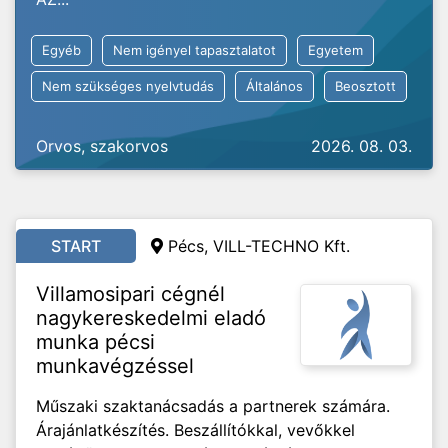
Egyéb
Nem igényel tapasztalatot
Egyetem
Nem szükséges nyelvtudás
Általános
Beosztott
Orvos, szakorvos
2026. 08. 03.
START
Pécs, VILL-TECHNO Kft.
Villamosipari cégnél
nagykereskedelmi eladó
munka pécsi
munkavégzéssel
Műszaki szaktanácsadás a partnerek számára.
Árajánlatkészítés. Beszállítókkal, vevőkkel