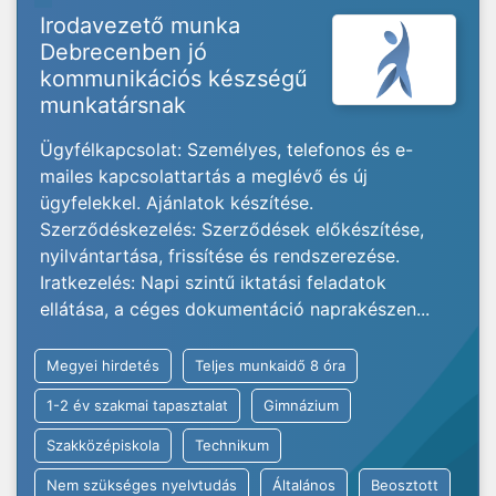
Irodavezető munka
Debrecenben jó
kommunikációs készségű
munkatársnak
Ügyfélkapcsolat: Személyes, telefonos és e-
mailes kapcsolattartás a meglévő és új
ügyfelekkel. Ajánlatok készítése.
Szerződéskezelés: Szerződések előkészítése,
nyilvántartása, frissítése és rendszerezése.
Iratkezelés: Napi szintű iktatási feladatok
ellátása, a céges dokumentáció naprakészen...
Megyei hirdetés
Teljes munkaidő 8 óra
1-2 év szakmai tapasztalat
Gimnázium
Szakközépiskola
Technikum
Nem szükséges nyelvtudás
Általános
Beosztott