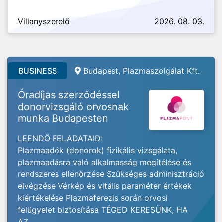
Villanyszerelő
2026. 08. 03.
BUSINESS
Budapest, Plazmaszolgálat Kft.
Óradíjas szerződéssel
donorvizsgáló orvosnak
munka Budapesten
LEENDŐ FELADATAID:
Plazmaadók (donorok) fizikális vizsgálata,
plazmaadásra való alkalmasság megítélése és
rendszeres ellenőrzése Szükséges adminisztráció
elvégzése Vérkép és vitális paraméter értékek
kiértékelése Plazmaferezis során orvosi
felügyelet biztosítása TÉGED KERESÜNK, HA
AZ...