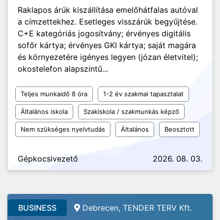
Raklapos árúk kiszállítása emelőhátfalas autóval
a címzettekhez. Esetleges visszárúk begyűjtése.
C+E kategóriás jogosítvány; érvényes digitális
sofőr kártya; érvényes GKI kártya; saját magára
és környezetére igényes legyen (józan életvitel);
okostelefon alapszintű...
Teljes munkaidő 8 óra
1-2 év szakmai tapasztalat
Általános iskola
Szakiskola / szakmunkás képző
Nem szükséges nyelvtudás
Általános
Beosztott
Gépkocsivezető
2026. 08. 03.
BUSINESS
Debrecen, TENDER TERV Kft.