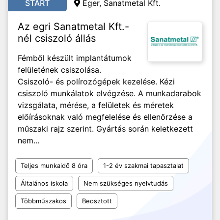
START
Eger, Sanatmetal Kft.
Az egri Sanatmetal Kft.-
nél csiszoló állás
Fémből készült implantátumok
felületének csiszolása.
Csiszoló- és polírozógépek kezelése. Kézi
csiszoló munkálatok elvégzése. A munkadarabok
vizsgálata, mérése, a felületek és méretek
előírásoknak való megfelelése és ellenőrzése a
műszaki rajz szerint. Gyártás során keletkezett
nem...
Teljes munkaidő 8 óra
1-2 év szakmai tapasztalat
Általános iskola
Nem szükséges nyelvtudás
Többműszakos
Beosztott