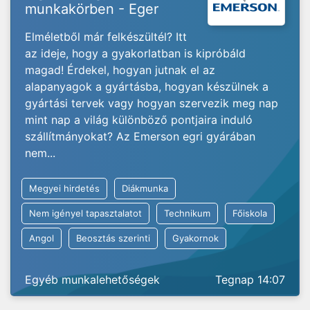
munkakörben - Eger
Elméletből már felkészültél? Itt
az ideje, hogy a gyakorlatban is kipróbáld
magad! Érdekel, hogyan jutnak el az
alapanyagok a gyártásba, hogyan készülnek a
gyártási tervek vagy hogyan szervezik meg nap
mint nap a világ különböző pontjaira induló
szállítmányokat? Az Emerson egri gyárában
nem...
Megyei hirdetés
Diákmunka
Nem igényel tapasztalatot
Technikum
Főiskola
Angol
Beosztás szerinti
Gyakornok
Egyéb munkalehetőségek
Tegnap 14:07