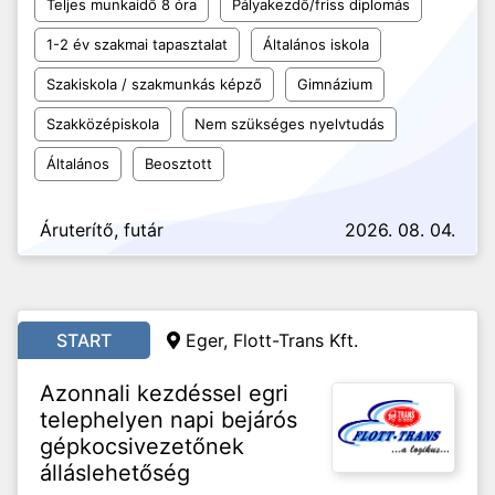
Teljes munkaidő 8 óra
Pályakezdő/friss diplomás
1-2 év szakmai tapasztalat
Általános iskola
Szakiskola / szakmunkás képző
Gimnázium
Szakközépiskola
Nem szükséges nyelvtudás
Általános
Beosztott
Áruterítő, futár
2026. 08. 04.
START
Eger, Flott-Trans Kft.
Azonnali kezdéssel egri
telephelyen napi bejárós
gépkocsivezetőnek
álláslehetőség