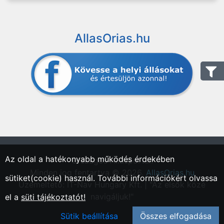
AllasOrias.hu
Az oldal a hatékonyabb működés érdekében
"Országos Állásportál."
Minden jog fentartva © 2026.
AllasOrias.hu
sütiket(cookie) használ. További információkért olvassa
Üzemeltető: IT-Nav Hungary Kft. | "Az elsők közé
navigáljuk!"
el a
süti tájékoztatót!
Sütik beállítása
Összes elfogadása