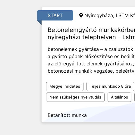
START
Nyíregyháza, LSTM Kf
Betonelemgyártó munkakörben
nyíregyházi telephelyen - Lstm
betonelemek gyártása – a zsaluzatok e
a gyártó gépek előkészítése és beállí
az előregyártott elemek gyártásához,
betonozási munkák végzése, beleértve 
Megyei hirdetés
Teljes munkaidő 8 óra
Nem szükséges nyelvtudás
Általános
Betanított munka