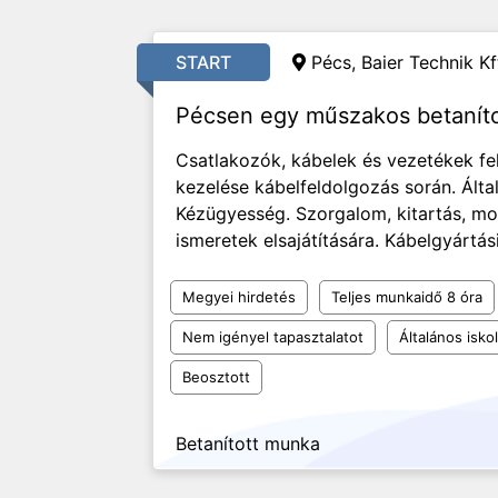
START
Pécs, Baier Technik Kf
Pécsen egy műszakos betanít
Csatlakozók, kábelek és vezetékek fe
kezelése kábelfeldolgozás során. Álta
Kézügyesség. Szorgalom, kitartás, mon
ismeretek elsajátítására. Kábelgyártás
Megyei hirdetés
Teljes munkaidő 8 óra
Nem igényel tapasztalatot
Általános isko
Beosztott
Betanított munka