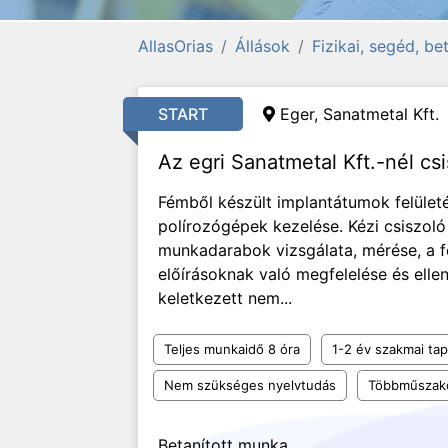
AllasOrias
Állások
Fizikai, segéd, b
START
Eger, Sanatmetal Kft.
Az egri Sanatmetal Kft.-nél csi
Fémből készült implantátumok felületé
polírozógépek kezelése. Kézi csiszol
munkadarabok vizsgálata, mérése, a f
előírásoknak való megfelelése és elle
keletkezett nem...
Teljes munkaidő 8 óra
1-2 év szakmai tap
Nem szükséges nyelvtudás
Többműszak
Betanított munka