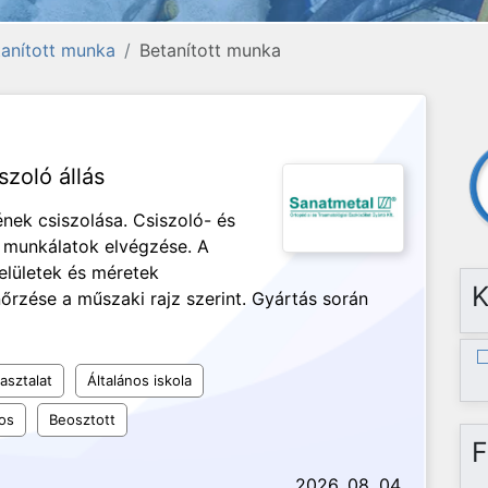
etanított munka
Betanított munka
szoló állás
nek csiszolása. Csiszoló- és
ó munkálatok elvégzése. A
elületek és méretek
K
nőrzése a műszaki rajz szerint. Gyártás során
asztalat
Általános iskola
os
Beosztott
F
2026. 08. 04.