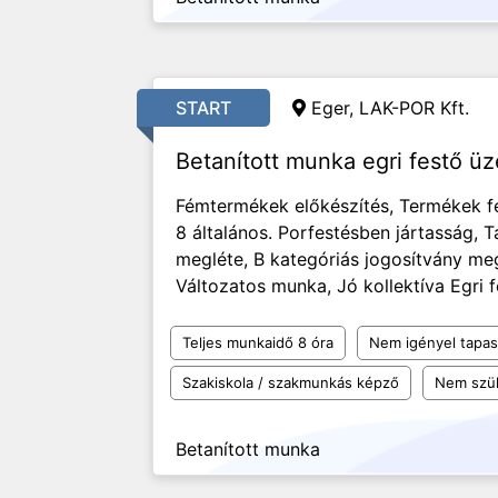
START
Eger, LAK-POR Kft.
Betanított munka egri festő 
Fémtermékek előkészítés, Termékek 
8 általános. Porfestésben jártasság, 
megléte, B kategóriás jogosítvány me
Változatos munka, Jó kollektíva Egri f
Teljes munkaidő 8 óra
Nem igényel tapas
Szakiskola / szakmunkás képző
Nem szü
Betanított munka