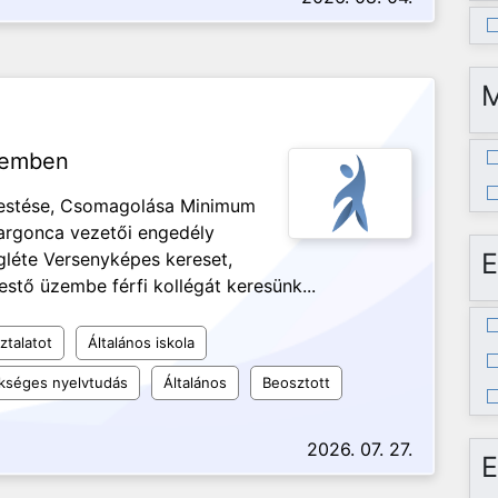
üzemben
festése, Csomagolása Minimum
Targonca vezetői engedély
E
gléte Versenyképes kereset,
estő üzembe férfi kollégát keresünk...
ztalatot
Általános iskola
kséges nyelvtudás
Általános
Beosztott
2026. 07. 27.
E