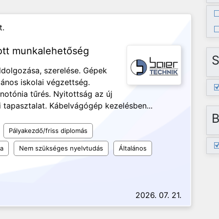
t.
ott munkalehetőség
S
ldolgozása, szerelése. Gépek
lános iskolai végzettség.
otónia tűrés. Nyitottság az új
i tapasztalat. Kábelvágógép kezelésben...
B
Pályakezdő/friss diplomás
la
Nem szükséges nyelvtudás
Általános
2026. 07. 21.