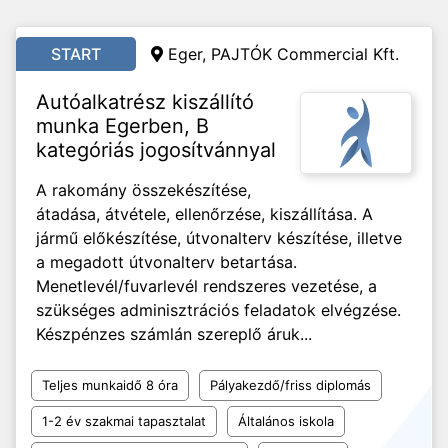
START
Eger, PAJTÓK Commercial Kft.
Autóalkatrész kiszállító
munka Egerben, B
kategóriás jogosítvánnyal
A rakomány összekészítése,
átadása, átvétele, ellenőrzése, kiszállítása. A
jármű előkészítése, útvonalterv készítése, illetve
a megadott útvonalterv betartása.
Menetlevél/fuvarlevél rendszeres vezetése, a
szükséges adminisztrációs feladatok elvégzése.
Készpénzes számlán szereplő áruk...
Teljes munkaidő 8 óra
Pályakezdő/friss diplomás
1-2 év szakmai tapasztalat
Általános iskola