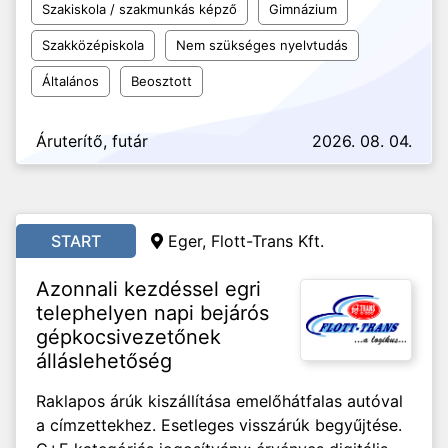
Szakiskola / szakmunkás képző
Gimnázium
Szakközépiskola
Nem szükséges nyelvtudás
Általános
Beosztott
Áruterítő, futár
2026. 08. 04.
START
Eger, Flott-Trans Kft.
Azonnali kezdéssel egri
telephelyen napi bejárós
gépkocsivezetőnek
álláslehetőség
Raklapos árúk kiszállítása emelőhátfalas autóval
a címzettekhez. Esetleges visszárúk begyűjtése.