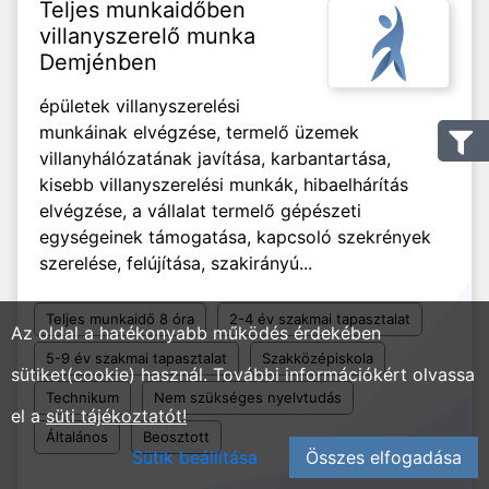
Teljes munkaidőben
villanyszerelő munka
Demjénben
épületek villanyszerelési
munkáinak elvégzése, termelő üzemek
villanyhálózatának javítása, karbantartása,
kisebb villanyszerelési munkák, hibaelhárítás
elvégzése, a vállalat termelő gépészeti
egységeinek támogatása, kapcsoló szekrények
szerelése, felújítása, szakirányú...
Teljes munkaidő 8 óra
2-4 év szakmai tapasztalat
Az oldal a hatékonyabb működés érdekében
5-9 év szakmai tapasztalat
Szakközépiskola
sütiket(cookie) használ. További információkért olvassa
Technikum
Nem szükséges nyelvtudás
el a
süti tájékoztatót!
Általános
Beosztott
Sütik beállítása
Összes elfogadása