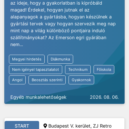
az ideje, hogy a gyakorlatban is kipróbáld
magad! Érdekel, hogyan jutnak el az
alapanyagok a gyártásba, hogyan készülnek a
gyártási tervek vagy hogyan szervezik meg nap
mint nap a világ különböző pontjaira induló
szállítmányokat? Az Emerson egri gyárában
nem...
Megyei hirdetés
Diákmunka
Nem igényel tapasztalatot
Technikum
Főiskola
Angol
Beosztás szerinti
Gyakornok
Egyéb munkalehetőségek
2026. 08. 06.
START
Budapest V. kerület, ZJ Retro