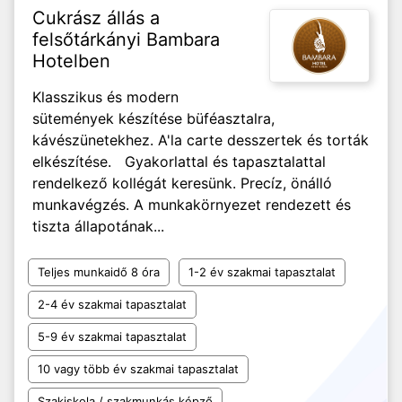
Cukrász állás a
felsőtárkányi Bambara
Hotelben
Klasszikus és modern
sütemények készítése büféasztalra,
kávészünetekhez. A'la carte desszertek és torták
elkészítése. Gyakorlattal és tapasztalattal
rendelkező kollégát keresünk. Precíz, önálló
munkavégzés. A munkakörnyezet rendezett és
tiszta állapotának...
Teljes munkaidő 8 óra
1-2 év szakmai tapasztalat
2-4 év szakmai tapasztalat
5-9 év szakmai tapasztalat
10 vagy több év szakmai tapasztalat
Szakiskola / szakmunkás képző