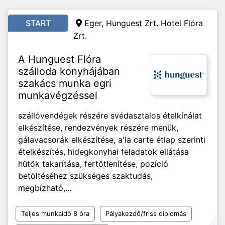
START
Eger, Hunguest Zrt. Hotel Flóra
Zrt.
A Hunguest Flóra
szálloda konyhájában
szakács munka egri
munkavégzéssel
szállóvendégek részére svédasztalos ételkínálat
elkészítése, rendezvények részére menük,
gálavacsorák elkészítése, a'la carte étlap szerinti
ételkészítés, hidegkonyhai feladatok ellátása
hűtők takarítása, fertőtlenítése, pozíció
betöltéséhez szükséges szaktudás,
megbízható,...
Teljes munkaidő 8 óra
Pályakezdő/friss diplomás