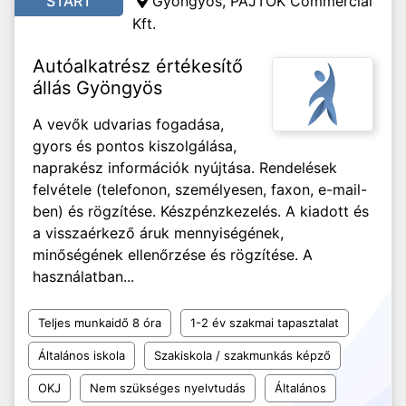
START
Gyöngyös, PAJTÓK Commercial
Kft.
Autóalkatrész értékesítő
állás Gyöngyös
A vevők udvarias fogadása,
gyors és pontos kiszolgálása,
naprakész információk nyújtása. Rendelések
felvétele (telefonon, személyesen, faxon, e-mail-
ben) és rögzítése. Készpénzkezelés. A kiadott és
a visszaérkező áruk mennyiségének,
minőségének ellenőrzése és rögzítése. A
használatban...
Teljes munkaidő 8 óra
1-2 év szakmai tapasztalat
Általános iskola
Szakiskola / szakmunkás képző
OKJ
Nem szükséges nyelvtudás
Általános