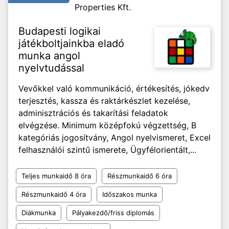
Properties Kft.
Budapesti logikai
játékboltjainkba eladó
munka angol
nyelvtudással
Vevőkkel való kommunikáció, értékesítés, jókedv
terjesztés, kassza és raktárkészlet kezelése,
adminisztrációs és takarítási feladatok
elvégzése. Minimum középfokú végzettség, B
kategóriás jogosítvány, Angol nyelvismeret, Excel
felhasználói szintű ismerete, Ügyfélorientált,...
Teljes munkaidő 8 óra
Részmunkaidő 6 óra
Részmunkaidő 4 óra
Időszakos munka
Diákmunka
Pályakezdő/friss diplomás