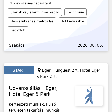
1-2 év szakmai tapasztalat
Szakiskola / szakmunkás képző
Technikum
Nem szükséges nyelvtudás
Többműszakos
Beosztott
Szakács
2026. 08. 05.
START
Eger, Hunguest Zrt. Hotel Eger
& Park Zrt.
Udvaros állás - Eger,
Hotel Eger & Park
kertészeti munkák, külső
területen takarítási munkák,