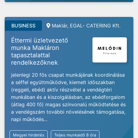
BUSINESS
Maklár, EGAL- CATERING Kft.
Éttermi üzletvezető
munka Makláron
tapasztalattal
rendelkezőknek
jelenlegi 20 fős csapat munkájának koordinálása
a séffel együttműködve, kiemelt időszakban
(reggeli, ebéd) aktív részvétel a vendégtéri
munkában és a kiszolgálásban, az ebédforgalom
(átlag 400 fő) magas színvonalú működtetése és
a vendégszám további növelésének támogatása,
napi működés...
Megyei hirdetés
Teljes munkaidő 8 óra