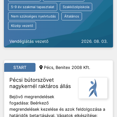
5-9 év szakmai tapasztalat
Szakközépiskola
Nem szükséges nyelvtudás
Általános
Közép vezető
Vendéglátás vezető
2026. 08. 03.
START
Pécs, Benitex 2008 Kft.
Pécsi bútorszövet
nagykernél raktáros állás
Bejövő megrendelések
fogadása: Beérkező
megrendelések kezelése és azok feldolgozása a
határidők betartásával. Vágatok elkészítése: