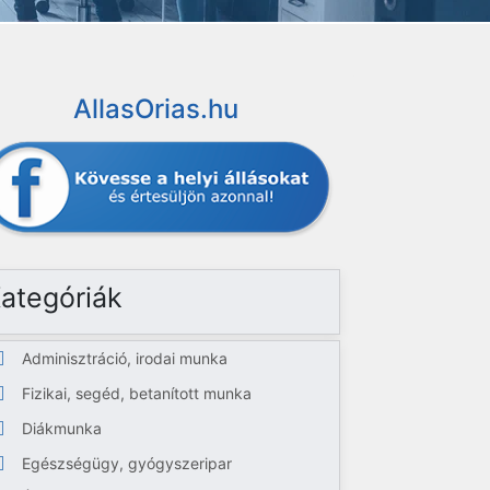
AllasOrias.hu
ategóriák
Adminisztráció, irodai munka
Fizikai, segéd, betanított munka
Diákmunka
Egészségügy, gyógyszeripar