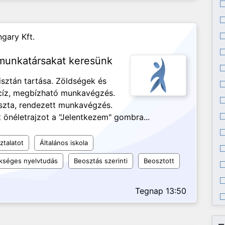
gary Kft.
 munkatársakat keresünk
isztán tartása. Zöldségek és
ecíz, megbízható munkavégzés.
iszta, rendezett munkavégzés.
 önéletrajzot a "Jelentkezem" gombra...
ztalatot
Általános iskola
kséges nyelvtudás
Beosztás szerinti
Beosztott
Tegnap 13:50