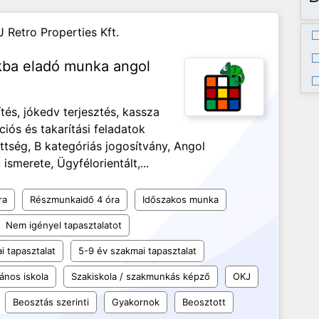
J Retro Properties Kft.
nkba eladó munka angol
és, jókedv terjesztés, kassza
ciós és takarítási feladatok
ség, B kategóriás jogosítvány, Angol
ismerete, Ügyfélorientált,...
ra
Részmunkaidő 4 óra
Időszakos munka
Nem igényel tapasztalatot
i tapasztalat
5-9 év szakmai tapasztalat
lános iskola
Szakiskola / szakmunkás képző
OKJ
Beosztás szerinti
Gyakornok
Beosztott