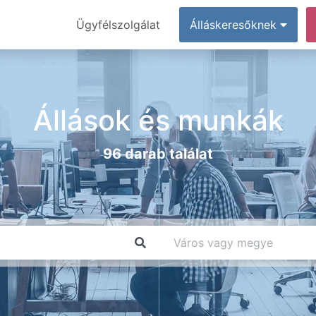
Ügyfélszolgálat
Álláskeresőknek
Állások és munkák
96 darab találat