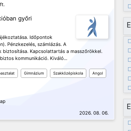
ft.
cióban győri
E
ájékoztatása. Időpontok
n). Pénzkezelés, számlázás. A
biztosítása. Kapcsolattartás a masszőrökkel.
biztos kommunikáció. Kiváló...
asztalat
Gimnázium
Szakközépiskola
Angol
nap
E
2026. 08. 06.