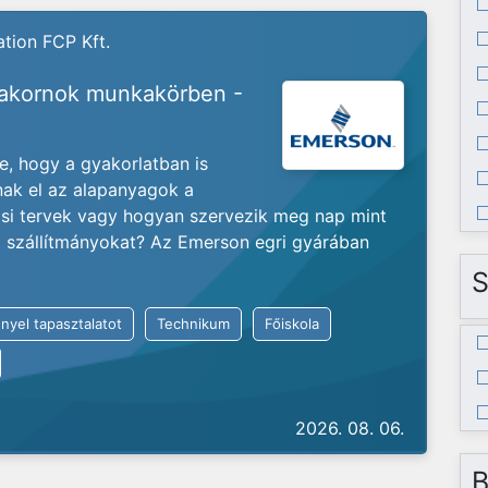
tion FCP Kft.
yakornok munkakörben -
je, hogy a gyakorlatban is
nak el az alapanyagok a
ási tervek vagy hogyan szervezik meg nap mint
ló szállítmányokat? Az Emerson egri gyárában
S
nyel tapasztalatot
Technikum
Főiskola
2026. 08. 06.
B