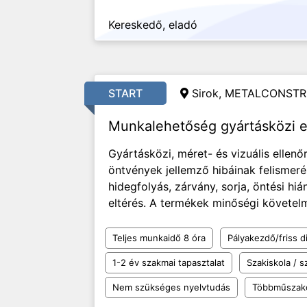
Kereskedő, eladó
START
Sirok, METALCONSTR
Munkalehetőség gyártásközi e
Gyártásközi, méret- és vizuális ellen
öntvények jellemző hibáinak felismeré
hidegfolyás, zárvány, sorja, öntési hi
eltérés. A termékek minőségi követelmé
Teljes munkaidő 8 óra
Pályakezdő/friss d
1-2 év szakmai tapasztalat
Szakiskola / 
Nem szükséges nyelvtudás
Többműszak