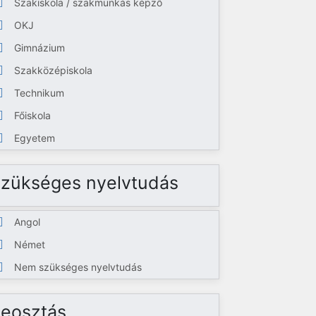
Szakiskola / szakmunkás képző
OKJ
Gimnázium
Szakközépiskola
Technikum
Főiskola
Egyetem
zükséges nyelvtudás
Angol
Német
Nem szükséges nyelvtudás
eosztás