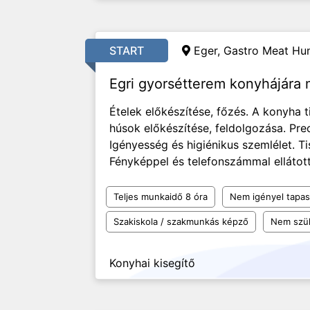
START
Eger, Gastro Meat Hun
Egri gyorsétterem konyhájára
Ételek előkészítése, főzés. A konyha t
húsok előkészítése, feldolgozása. Pr
Igényesség és higiénikus szemlélet. T
Fényképpel és telefonszámmal ellátott
Teljes munkaidő 8 óra
Nem igényel tapas
Szakiskola / szakmunkás képző
Nem szü
Konyhai kisegítő