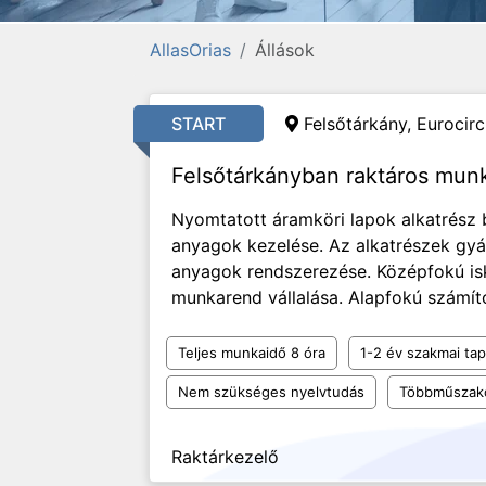
AllasOrias
Állások
START
Felsőtárkány, Eurocircu
Felsőtárkányban raktáros mun
Nyomtatott áramköri lapok alkatrész
anyagok kezelése. Az alkatrészek gyár
anyagok rendszerezése. Középfokú is
munkarend vállalása. Alapfokú számító
Teljes munkaidő 8 óra
1-2 év szakmai tap
Nem szükséges nyelvtudás
Többműszak
Raktárkezelő