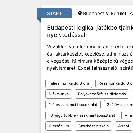
START
Budapest V. kerület, Z
Budapesti logikai játékboltjai
nyelvtudással
Vevőkkel való kommunikáció, értékesít
és raktárkészlet kezelése, adminisztrá
elvégzése. Minimum középfokú végzett
nyelvismeret, Excel felhasználói szintű 
Teljes munkaidő 8 óra
Részmunkaidő 6 ó
Diákmunka
Pályakezdő/friss diplomás
1-2 év szakmai tapasztalat
2-4 év szakma
10 vagy több év szakmai tapasztalat
Álta
Gimnázium
Szakközépiskola
Angol