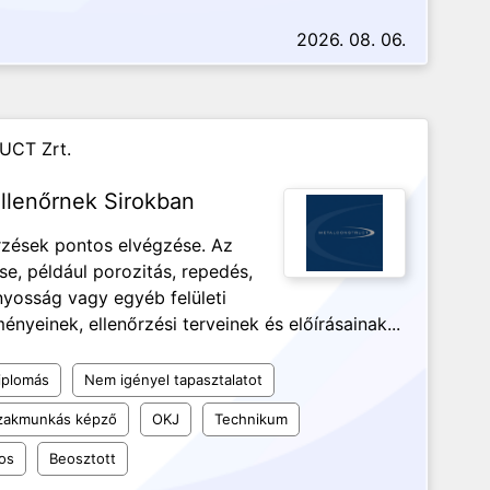
2026. 08. 06.
UCT Zrt.
llenőrnek Sirokban
őrzések pontos elvégzése. Az
se, például porozitás, repedés,
ányosság vagy egyéb felületi
nyeinek, ellenőrzési terveinek és előírásainak...
iplomás
Nem igényel tapasztalatot
szakmunkás képző
OKJ
Technikum
os
Beosztott