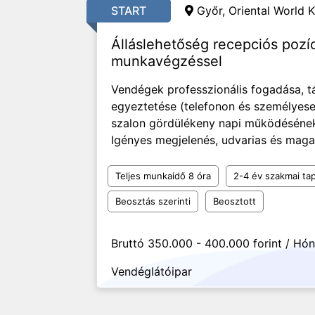
START
Győr, Oriental World K
Álláslehetőség recepciós pozí
munkavégzéssel
Vendégek professzionális fogadása, t
egyeztetése (telefonon és személyese
szalon gördülékeny napi működésének 
Igényes megjelenés, udvarias és maga
Teljes munkaidő 8 óra
2-4 év szakmai tap
Beosztás szerinti
Beosztott
Bruttó 350.000 - 400.000 forint / Hó
Vendéglátóipar