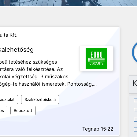
its Kft.
kalehetőség
 beültetéséhez szükséges
tásra való felkészítése. Az
kolai végzettség. 3 műszakos
K
gép-felhasználói ismeretek. Pontosság,...
asztalat
Szakközépiskola
os
Beosztott
Tegnap 15:22