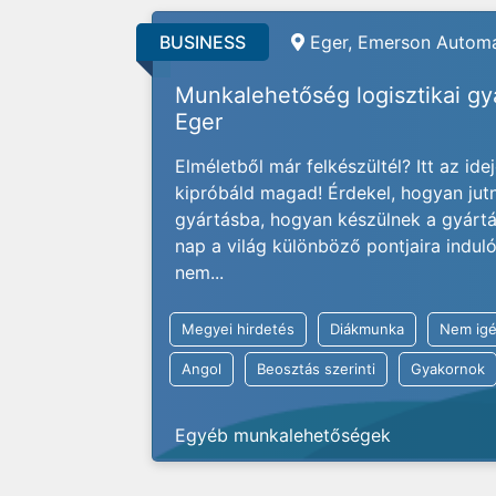
BUSINESS
Eger, Emerson Automa
Munkalehetőség logisztikai g
Eger
Elméletből már felkészültél? Itt az ide
kipróbáld magad! Érdekel, hogyan jut
gyártásba, hogyan készülnek a gyárt
nap a világ különböző pontjaira indu
nem...
Megyei hirdetés
Diákmunka
Nem igé
Angol
Beosztás szerinti
Gyakornok
Egyéb munkalehetőségek