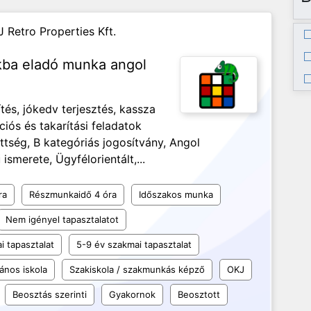
J Retro Properties Kft.
nkba eladó munka angol
és, jókedv terjesztés, kassza
ciós és takarítási feladatok
ség, B kategóriás jogosítvány, Angol
ismerete, Ügyfélorientált,...
ra
Részmunkaidő 4 óra
Időszakos munka
Nem igényel tapasztalatot
i tapasztalat
5-9 év szakmai tapasztalat
lános iskola
Szakiskola / szakmunkás képző
OKJ
Beosztás szerinti
Gyakornok
Beosztott