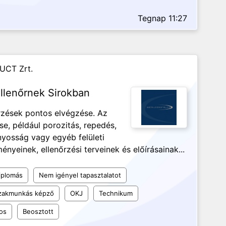
Tegnap 11:27
UCT Zrt.
llenőrnek Sirokban
őrzések pontos elvégzése. Az
se, például porozitás, repedés,
ányosság vagy egyéb felületi
nyeinek, ellenőrzési terveinek és előírásainak...
iplomás
Nem igényel tapasztalatot
szakmunkás képző
OKJ
Technikum
os
Beosztott