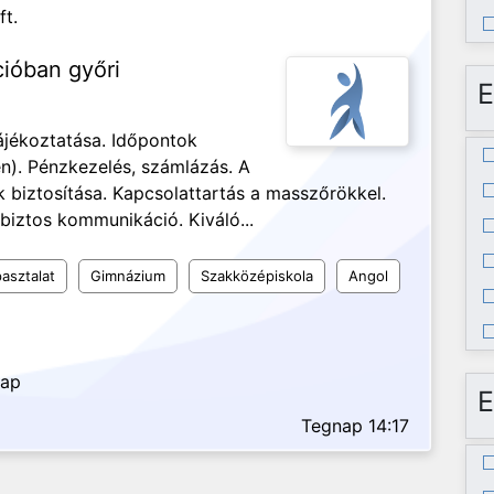
ft.
cióban győri
E
ájékoztatása. Időpontok
n). Pénzkezelés, számlázás. A
biztosítása. Kapcsolattartás a masszőrökkel.
biztos kommunikáció. Kiváló...
asztalat
Gimnázium
Szakközépiskola
Angol
nap
E
Tegnap 14:17