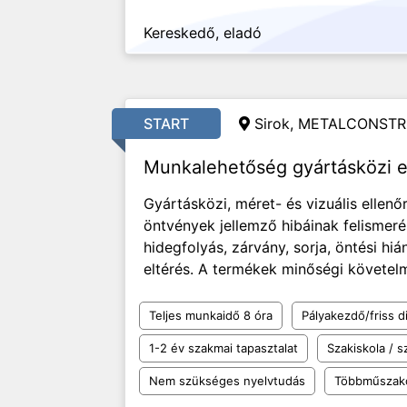
Kereskedő, eladó
START
Sirok, METALCONSTR
Munkalehetőség gyártásközi e
Gyártásközi, méret- és vizuális ellen
öntvények jellemző hibáinak felismeré
hidegfolyás, zárvány, sorja, öntési hi
eltérés. A termékek minőségi követelmé
Teljes munkaidő 8 óra
Pályakezdő/friss d
1-2 év szakmai tapasztalat
Szakiskola / 
Nem szükséges nyelvtudás
Többműszak