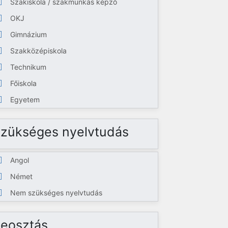
Szakiskola / szakmunkás képző
OKJ
Gimnázium
Szakközépiskola
Technikum
Főiskola
Egyetem
zükséges nyelvtudás
Angol
Német
Nem szükséges nyelvtudás
eosztás