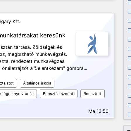
gary Kft.
 munkatársakat keresünk
isztán tartása. Zöldségek és
ecíz, megbízható munkavégzés.
iszta, rendezett munkavégzés.
 önéletrajzot a "Jelentkezem" gombra...
ztalatot
Általános iskola
kséges nyelvtudás
Beosztás szerinti
Beosztott
Ma 13:50