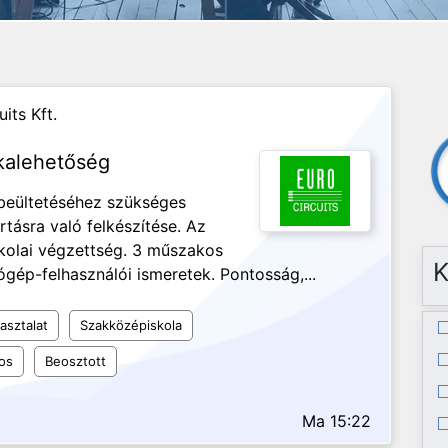
its Kft.
kalehetőség
 beültetéséhez szükséges
tásra való felkészítése. Az
kolai végzettség. 3 műszakos
K
gép-felhasználói ismeretek. Pontosság,...
asztalat
Szakközépiskola
os
Beosztott
Ma 15:22