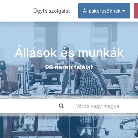
Ügyfélszolgálat
Álláskeresőknek
Állások és munkák
98 darab találat