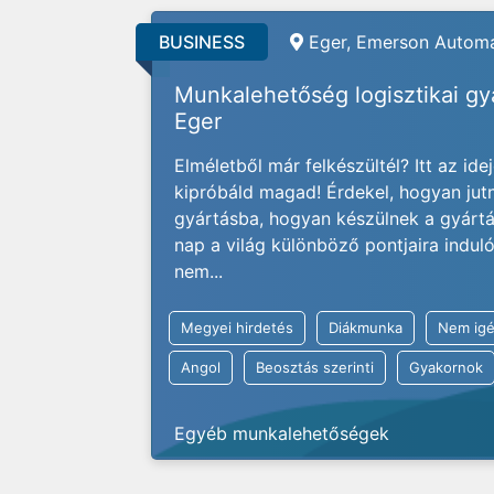
BUSINESS
Eger, Emerson Automa
Munkalehetőség logisztikai g
Eger
Elméletből már felkészültél? Itt az ide
kipróbáld magad! Érdekel, hogyan jut
gyártásba, hogyan készülnek a gyárt
nap a világ különböző pontjaira indu
nem...
Megyei hirdetés
Diákmunka
Nem igé
Angol
Beosztás szerinti
Gyakornok
Egyéb munkalehetőségek