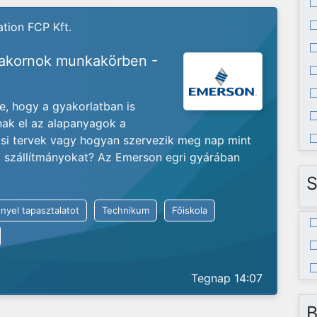
tion FCP Kft.
yakornok munkakörben -
je, hogy a gyakorlatban is
nak el az alapanyagok a
ási tervek vagy hogyan szervezik meg nap mint
ló szállítmányokat? Az Emerson egri gyárában
S
nyel tapasztalatot
Technikum
Főiskola
Tegnap 14:07
B