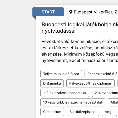
START
Budapest V. kerület, Z
Budapesti logikai játékboltjai
nyelvtudással
Vevőkkel való kommunikáció, értékesít
és raktárkészlet kezelése, adminisztrá
elvégzése. Minimum középfokú végzett
nyelvismeret, Excel felhasználói szintű 
Teljes munkaidő 8 óra
Részmunkaidő 6 ó
Diákmunka
Pályakezdő/friss diplomás
1-2 év szakmai tapasztalat
2-4 év szakma
10 vagy több év szakmai tapasztalat
Álta
Gimnázium
Szakközépiskola
Angol