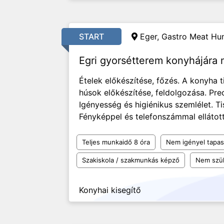
START
Eger, Gastro Meat Hun
Egri gyorsétterem konyhájára
Ételek előkészítése, főzés. A konyha t
húsok előkészítése, feldolgozása. Pr
Igényesség és higiénikus szemlélet. T
Fényképpel és telefonszámmal ellátott
Teljes munkaidő 8 óra
Nem igényel tapas
Szakiskola / szakmunkás képző
Nem szü
Konyhai kisegítő