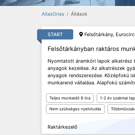
AllasOrias
Állások
START
Felsőtárkány, Eurocircu
Felsőtárkányban raktáros mun
Nyomtatott áramköri lapok alkatrész
anyagok kezelése. Az alkatrészek gyár
anyagok rendszerezése. Középfokú is
munkarend vállalása. Alapfokú számító
Teljes munkaidő 8 óra
1-2 év szakmai tap
Nem szükséges nyelvtudás
Többműszak
Raktárkezelő