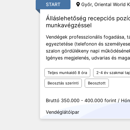
START
Győr, Oriental World K
Álláslehetőség recepciós pozí
munkavégzéssel
Vendégek professzionális fogadása, t
egyeztetése (telefonon és személyese
szalon gördülékeny napi működésének 
Igényes megjelenés, udvarias és maga
Teljes munkaidő 8 óra
2-4 év szakmai tap
Beosztás szerinti
Beosztott
Bruttó 350.000 - 400.000 forint / Hó
Vendéglátóipar