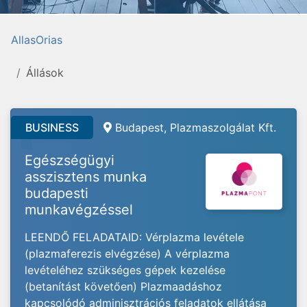
AllasOrias
Állások
BUSINESS
Budapest, Plazmaszolgálat Kft.
Egészségügyi
asszisztens munka
budapesti
munkavégzéssel
LEENDŐ FELADATAID: Vérplazma levétele
(plazmaferezis elvégzése) A vérplazma
levételéhez szükséges gépek kezelése
(betanítást követően) Plazmaadáshoz
kapcsolódó adminisztrációs feladatok ellátása