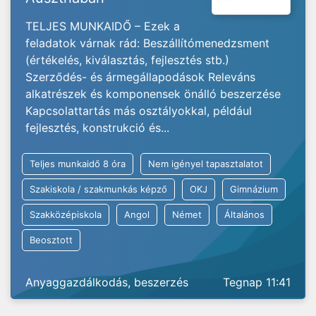
TELJES MUNKAIDŐ – Ezek a
feladatok várnak rád: Beszállítómenedzsment
(értékelés, kiválasztás, fejlesztés stb.)
Szerződés- és ármegállapodások Releváns
alkatrészek és komponensek önálló beszerzése
Kapcsolattartás más osztályokkal, például
fejlesztés, konstrukció és...
Teljes munkaidő 8 óra
Nem igényel tapasztalatot
Szakiskola / szakmunkás képző
OKJ
Gimnázium
Szakközépiskola
Angol
Német
Általános
Beosztott
Anyaggazdálkodás, beszerzés
Tegnap 11:41