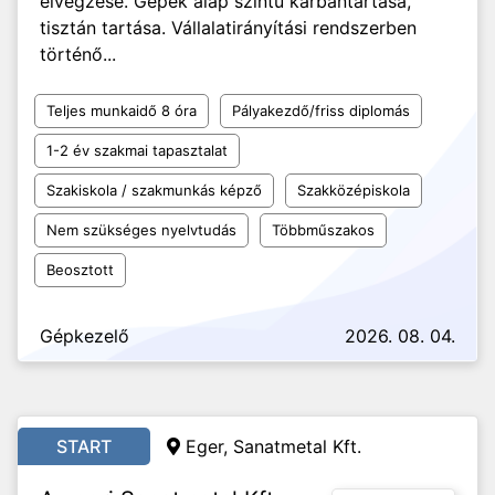
elvégzése. Gépek alap szintű karbantartása,
tisztán tartása. Vállalatirányítási rendszerben
történő...
Teljes munkaidő 8 óra
Pályakezdő/friss diplomás
1-2 év szakmai tapasztalat
Szakiskola / szakmunkás képző
Szakközépiskola
Nem szükséges nyelvtudás
Többműszakos
Beosztott
Gépkezelő
2026. 08. 04.
START
Eger, Sanatmetal Kft.