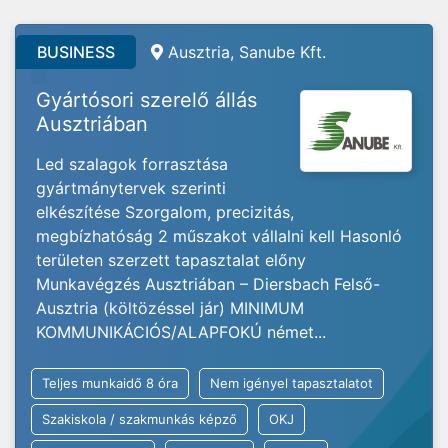
BUSINESS
Ausztria, Sanube Kft.
Gyártósori szerelő állás
Ausztriában
Led szalagok forrasztása
gyártmánytervek szerinti
elkészítése Szorgalom, precizitás,
megbízhatóság 2 műszakot vállalni kell Hasonló
területen szerzett tapasztalat előny
Munkavégzés Ausztriában – Diersbach Felső-
Ausztria (költözéssel jár) MINIMUM
KOMMUNIKÁCIÓS/ALAPFOKÚ német...
Teljes munkaidő 8 óra
Nem igényel tapasztalatot
Szakiskola / szakmunkás képző
OKJ