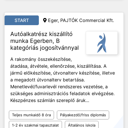
START
Eger, PAJTÓK Commercial Kft.
Autóalkatrész kiszállító
munka Egerben, B
kategóriás jogosítvánnyal
A rakomány összekészítése,
átadása, átvétele, ellenőrzése, kiszállítása. A
jármű előkészítése, útvonalterv készítése, illetve
a megadott útvonalterv betartása.
Menetlevél/fuvarlevél rendszeres vezetése, a
szükséges adminisztrációs feladatok elvégzése.
Készpénzes számlán szereplő áruk...
Teljes munkaidő 8 óra
Pályakezdő/friss diplomás
1-2 év szakmai tapasztalat
Általános iskola