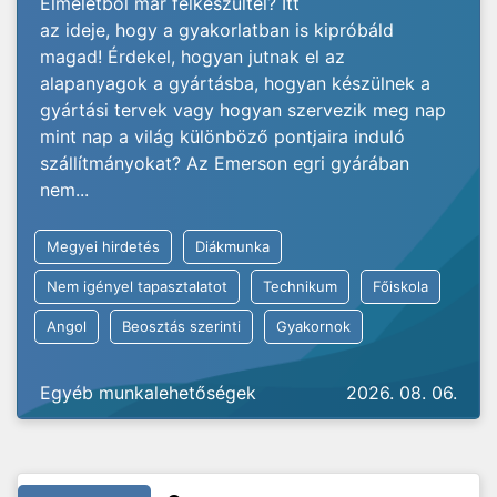
Elméletből már felkészültél? Itt
az ideje, hogy a gyakorlatban is kipróbáld
magad! Érdekel, hogyan jutnak el az
alapanyagok a gyártásba, hogyan készülnek a
gyártási tervek vagy hogyan szervezik meg nap
mint nap a világ különböző pontjaira induló
szállítmányokat? Az Emerson egri gyárában
nem...
Megyei hirdetés
Diákmunka
Nem igényel tapasztalatot
Technikum
Főiskola
Angol
Beosztás szerinti
Gyakornok
Egyéb munkalehetőségek
2026. 08. 06.