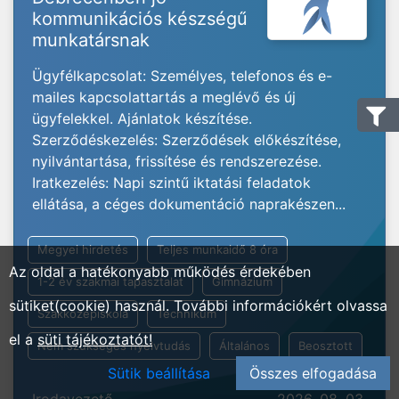
kommunikációs készségű
munkatársnak
Ügyfélkapcsolat: Személyes, telefonos és e-
mailes kapcsolattartás a meglévő és új
ügyfelekkel. Ajánlatok készítése.
Szerződéskezelés: Szerződések előkészítése,
nyilvántartása, frissítése és rendszerezése.
Iratkezelés: Napi szintű iktatási feladatok
ellátása, a céges dokumentáció naprakészen...
Megyei hirdetés
Teljes munkaidő 8 óra
Az oldal a hatékonyabb működés érdekében
1-2 év szakmai tapasztalat
Gimnázium
sütiket(cookie) használ. További információkért olvassa
Szakközépiskola
Technikum
el a
süti tájékoztatót!
Nem szükséges nyelvtudás
Általános
Beosztott
Sütik beállítása
Összes elfogadása