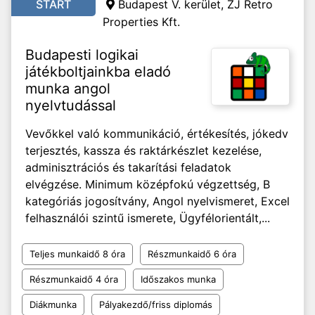
START
Budapest V. kerület, ZJ Retro
Properties Kft.
Budapesti logikai
játékboltjainkba eladó
munka angol
nyelvtudással
Vevőkkel való kommunikáció, értékesítés, jókedv
terjesztés, kassza és raktárkészlet kezelése,
adminisztrációs és takarítási feladatok
elvégzése. Minimum középfokú végzettség, B
kategóriás jogosítvány, Angol nyelvismeret, Excel
felhasználói szintű ismerete, Ügyfélorientált,...
Teljes munkaidő 8 óra
Részmunkaidő 6 óra
Részmunkaidő 4 óra
Időszakos munka
Diákmunka
Pályakezdő/friss diplomás