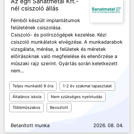
Az egri Sanatmetal Kft.-
nél csiszoló állás
Fémből készült implantátumok
felületének csiszolása.
Csiszoló- és polírozógépek kezelése. Kézi
csiszoló munkálatok elvégzése. A munkadarabok
vizsgálata, mérése, a felületek és méretek
előírásoknak való megfelelése és ellenőrzése a
műszaki rajz szerint. Gyártás során keletkezett
nem...
Teljes munkaidő 8 óra
1-2 év szakmai tapasztalat
Általános iskola
Nem szükséges nyelvtudás
Többműszakos
Beosztott
Betanított munka
2026. 08. 04.