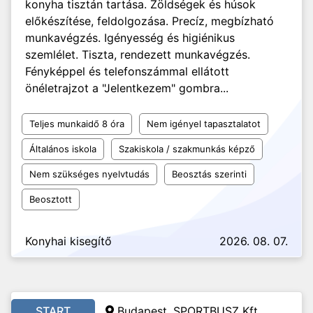
konyha tisztán tartása. Zöldségek és húsok
előkészítése, feldolgozása. Precíz, megbízható
munkavégzés. Igényesség és higiénikus
szemlélet. Tiszta, rendezett munkavégzés.
Fényképpel és telefonszámmal ellátott
önéletrajzot a "Jelentkezem" gombra...
Teljes munkaidő 8 óra
Nem igényel tapasztalatot
Általános iskola
Szakiskola / szakmunkás képző
Nem szükséges nyelvtudás
Beosztás szerinti
Beosztott
Konyhai kisegítő
2026. 08. 07.
START
Budapest, SPORTBUSZ Kft.