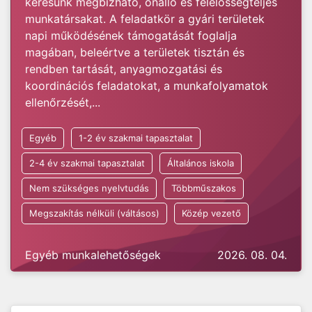
keresünk megbízható, önálló és felelősségteljes
munkatársakat. A feladatkör a gyári területek
napi működésének támogatását foglalja
magában, beleértve a területek tisztán és
rendben tartását, anyagmozgatási és
koordinációs feladatokat, a munkafolyamatok
ellenőrzését,...
Egyéb
1-2 év szakmai tapasztalat
2-4 év szakmai tapasztalat
Általános iskola
Nem szükséges nyelvtudás
Többműszakos
Megszakítás nélküli (váltásos)
Közép vezető
Egyéb munkalehetőségek
2026. 08. 04.