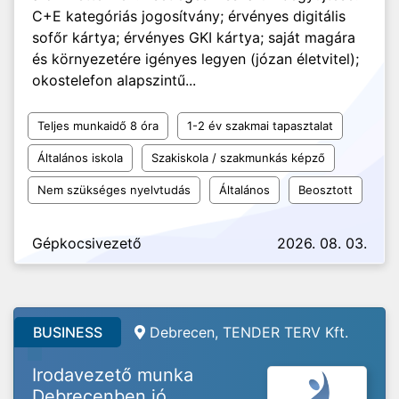
C+E kategóriás jogosítvány; érvényes digitális
sofőr kártya; érvényes GKI kártya; saját magára
és környezetére igényes legyen (józan életvitel);
okostelefon alapszintű...
Teljes munkaidő 8 óra
1-2 év szakmai tapasztalat
Általános iskola
Szakiskola / szakmunkás képző
Nem szükséges nyelvtudás
Általános
Beosztott
Gépkocsivezető
2026. 08. 03.
BUSINESS
Debrecen, TENDER TERV Kft.
Irodavezető munka
Debrecenben jó