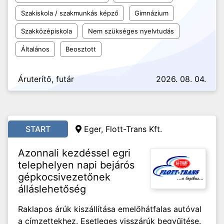
Szakiskola / szakmunkás képző
Gimnázium
Szakközépiskola
Nem szükséges nyelvtudás
Általános
Beosztott
Áruterítő, futár
2026. 08. 04.
START
Eger, Flott-Trans Kft.
Azonnali kezdéssel egri
telephelyen napi bejárós
gépkocsivezetőnek
álláslehetőség
Raklapos árúk kiszállítása emelőhátfalas autóval
a címzettekhez. Esetleges visszárúk begyűjtése.