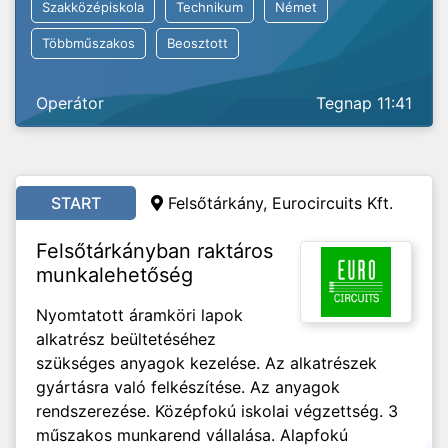
Szakközépiskola
Technikum
Német
Többműszakos
Beosztott
Operátor
Tegnap 11:41
START
Felsőtárkány, Eurocircuits Kft.
Felsőtárkányban raktáros
munkalehetőség
Nyomtatott áramköri lapok
alkatrész beültetéséhez
szükséges anyagok kezelése. Az alkatrészek
gyártásra való felkészítése. Az anyagok
rendszerezése. Középfokú iskolai végzettség. 3
műszakos munkarend vállalása. Alapfokú