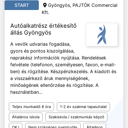
START
Gyöngyös, PAJTÓK Commercial
Kft.
Autóalkatrész értékesítő
állás Gyöngyös
A vevők udvarias fogadása,
gyors és pontos kiszolgálása,
naprakész információk nyújtása. Rendelések
felvétele (telefonon, személyesen, faxon, e-mail-
ben) és rögzítése. Készpénzkezelés. A kiadott és
a visszaérkező áruk mennyiségének,
minőségének ellenőrzése és rögzítése. A
használatban...
Teljes munkaidő 8 óra
1-2 év szakmai tapasztalat
Általános iskola
Szakiskola / szakmunkás képző
OKJ
Nem szükséges nyelvtudás
Általános