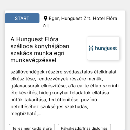
START
Eger, Hunguest Zrt. Hotel Flóra
Zrt.
A Hunguest Flóra
szálloda konyhájában
szakács munka egri
munkavégzéssel
szállóvendégek részére svédasztalos ételkínálat
elkészítése, rendezvények részére menük,
gálavacsorák elkészítése, a'la carte étlap szerinti
ételkészítés, hidegkonyhai feladatok ellátása
hűtők takarítása, fertőtlenítése, pozíció
betöltéséhez szükséges szaktudás,
megbízható,...
Teljes munkaidő 8 óra
Pályakezdő/friss diplomás