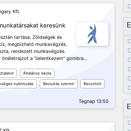
gary Kft.
E
 munkatársakat keresünk
isztán tartása. Zöldségek és
ecíz, megbízható munkavégzés.
iszta, rendezett munkavégzés.
 önéletrajzot a "Jelentkezem" gombra...
ztalatot
Általános iskola
kséges nyelvtudás
Beosztás szerinti
Beosztott
Tegnap 13:50
E
 Kft.