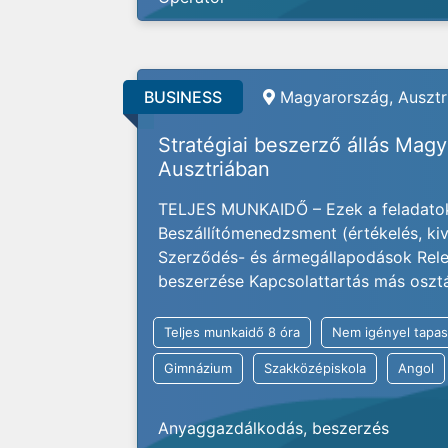
BUSINESS
Magyarország, Ausztri
Stratégiai beszerző állás Mag
Ausztriában
TELJES MUNKAIDŐ – Ezek a feladatok
Beszállítómenedzsment (értékelés, kivá
Szerződés- és ármegállapodások Rele
beszerzése Kapcsolattartás más osztály
Teljes munkaidő 8 óra
Nem igényel tapas
Gimnázium
Szakközépiskola
Angol
Anyaggazdálkodás, beszerzés