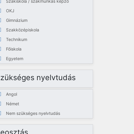
Szakiskola / szakmunkás képző
OKJ
Gimnázium
Szakközépiskola
Technikum
Főiskola
Egyetem
zükséges nyelvtudás
Angol
Német
Nem szükséges nyelvtudás
eosztás