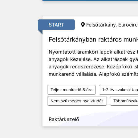
START
Felsőtárkány, Eurocircu
Felsőtárkányban raktáros mun
Nyomtatott áramköri lapok alkatrész
anyagok kezelése. Az alkatrészek gyár
anyagok rendszerezése. Középfokú is
munkarend vállalása. Alapfokú számító
Teljes munkaidő 8 óra
1-2 év szakmai tap
Nem szükséges nyelvtudás
Többműszak
Raktárkezelő