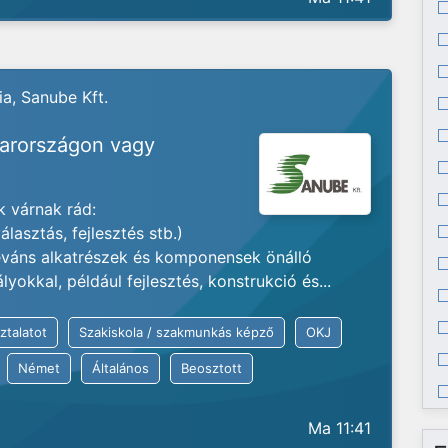
a, Sanube Kft.
yarországon vagy
 várnak rád:
lasztás, fejlesztés stb.)
váns alkatrészek és komponensek önálló
okkal, például fejlesztés, konstrukció és...
ztalatot
Szakiskola / szakmunkás képző
OKJ
Német
Általános
Beosztott
Ma 11:41