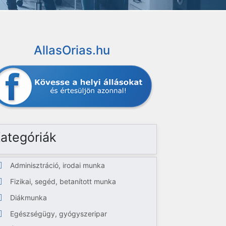
AllasOrias.hu
ategóriák
Adminisztráció, irodai munka
Fizikai, segéd, betanított munka
Diákmunka
Egészségügy, gyógyszeripar