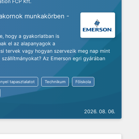
tion FCP Kft.
yakornok munkakörben -
je, hogy a gyakorlatban is
nak el az alapanyagok a
ási tervek vagy hogyan szervezik meg nap mint
ló szállítmányokat? Az Emerson egri gyárában
nyel tapasztalatot
Technikum
Főiskola
2026. 08. 06.