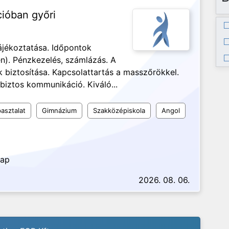
cióban győri
ájékoztatása. Időpontok
n). Pénzkezelés, számlázás. A
biztosítása. Kapcsolattartás a masszőrökkel.
biztos kommunikáció. Kiváló...
asztalat
Gimnázium
Szakközépiskola
Angol
nap
2026. 08. 06.