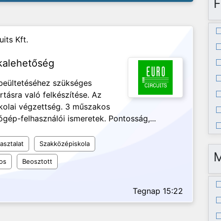
F
its Kft.
kalehetőség
 beültetéséhez szükséges
tásra való felkészítése. Az
kolai végzettség. 3 műszakos
gép-felhasználói ismeretek. Pontosság,...
asztalat
Szakközépiskola
os
Beosztott
Tegnap 15:22