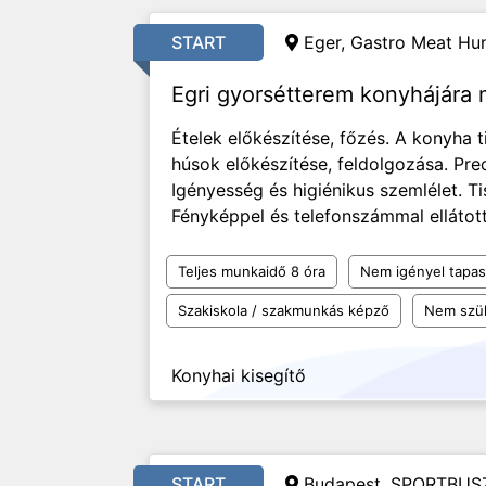
START
Eger, Gastro Meat Hun
Egri gyorsétterem konyhájára
Ételek előkészítése, főzés. A konyha t
húsok előkészítése, feldolgozása. Pr
Igényesség és higiénikus szemlélet. T
Fényképpel és telefonszámmal ellátott
Teljes munkaidő 8 óra
Nem igényel tapas
Szakiskola / szakmunkás képző
Nem szü
Konyhai kisegítő
START
Budapest, SPORTBUSZ