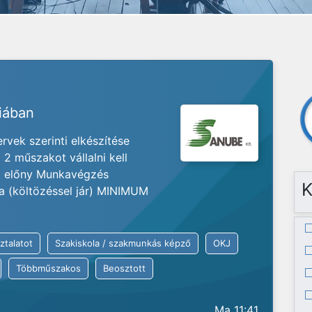
riában
vek szerinti elkészítése
2 műszakot vállalni kell
at előny Munkavégzés
K
ia (költözéssel jár) MINIMUM
ztalatot
Szakiskola / szakmunkás képző
OKJ
Többműszakos
Beosztott
Ma 11:41