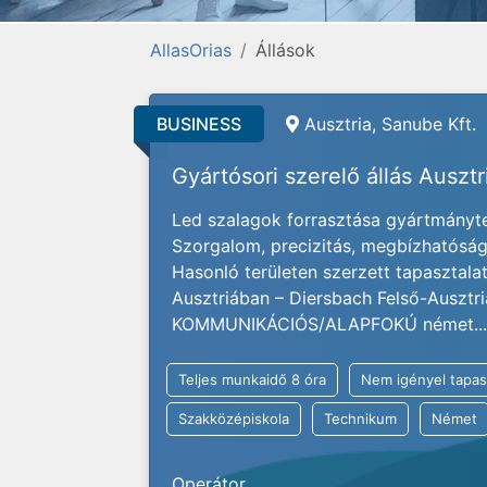
AllasOrias
Állások
BUSINESS
Ausztria, Sanube Kft.
Gyártósori szerelő állás Auszt
Led szalagok forrasztása gyártmányter
Szorgalom, precizitás, megbízhatóság 
Hasonló területen szerzett tapasztal
Ausztriában – Diersbach Felső-Ausztr
KOMMUNIKÁCIÓS/ALAPFOKÚ német...
Teljes munkaidő 8 óra
Nem igényel tapas
Szakközépiskola
Technikum
Német
Operátor