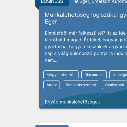
BUSINESS
Eger, Emerson Automa
Munkalehetőség logisztikai g
Eger
Elméletből már felkészültél? Itt az ide
kipróbáld magad! Érdekel, hogyan jut
gyártásba, hogyan készülnek a gyárt
nap a világ különböző pontjaira indu
nem...
Megyei hirdetés
Diákmunka
Nem igé
Angol
Beosztás szerinti
Gyakornok
Egyéb munkalehetőségek