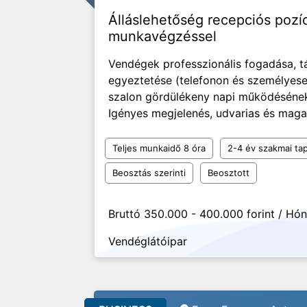
Álláslehetőség recepciós pozí
munkavégzéssel
Vendégek professzionális fogadása, t
egyeztetése (telefonon és személyese
szalon gördülékeny napi működésének 
Igényes megjelenés, udvarias és maga
Teljes munkaidő 8 óra
2-4 év szakmai tap
Beosztás szerinti
Beosztott
Bruttó 350.000 - 400.000 forint / Hó
Vendéglátóipar