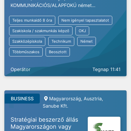
KOMMUNIKÁCIÓS/ALAPFOKÚ német...
Teljes munkaidő 8 óra
Nem igényel tapasztalatot
Szakiskola / szakmunkás képző
OKJ
Szakközépiskola
Technikum
Német
Többműszakos
Beosztott
Operátor
Tegnap 11:41
BUSINESS
Magyarország, Ausztria,
Sanube Kft.
Stratégiai beszerző állás
Magyarországon vagy