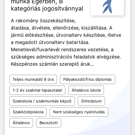
munka Egerben, B
kategóriás jogosítvánnyal
A rakomány összekészítése,
átadása, átvétele, ellenőrzése, kiszállítása. A
jármű előkészítése, útvonalterv készítése, illetve
a megadott útvonalterv betartása.
Menetlevél/fuvarlevél rendszeres vezetése, a
szükséges adminisztrációs feladatok elvégzése.
Készpénzes számlán szereplő áruk...
Teljes munkaidő 8 óra
Pályakezdő/friss diplomás
1-2 év szakmai tapasztalat
Általános iskola
Szakiskola / szakmunkás képző
Gimnázium
Szakközépiskola
Nem szükséges nyelvtudás
Általános
Beosztott