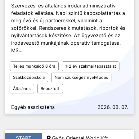
Szervezési és általános irodai adminisztratív
feladatok ellátása. Napi szintű kapcsolattartás a
meglévő és új partnerekkel, valamint a
sofőrökkel. Rendszeres kimutatások, riportok és
nyilvántartások készítése. Az ügyvezető és az
irodavezető munkájának operatív támogatása.
MS...
Teljes munkaidő 8 óra
1-2 év szakmai tapasztalat
Szakközépiskola
Nem szükséges nyelvtudás
Általános
Beosztott
Egyéb asszisztens
2026. 08. 07.
START
Győr, Oriental World Kft.