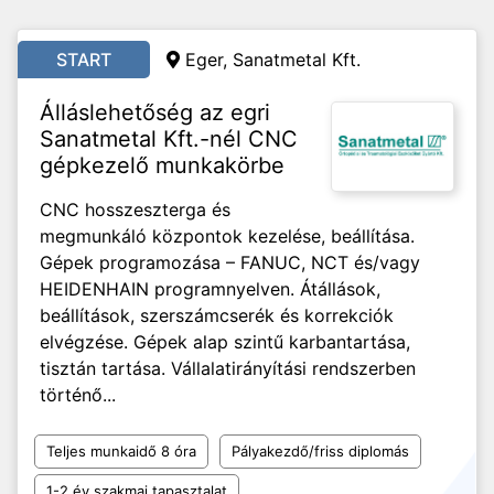
START
Eger, Sanatmetal Kft.
Álláslehetőség az egri
Sanatmetal Kft.-nél CNC
gépkezelő munkakörbe
CNC hosszeszterga és
megmunkáló központok kezelése, beállítása.
Gépek programozása – FANUC, NCT és/vagy
HEIDENHAIN programnyelven. Átállások,
beállítások, szerszámcserék és korrekciók
elvégzése. Gépek alap szintű karbantartása,
tisztán tartása. Vállalatirányítási rendszerben
történő...
Teljes munkaidő 8 óra
Pályakezdő/friss diplomás
1-2 év szakmai tapasztalat