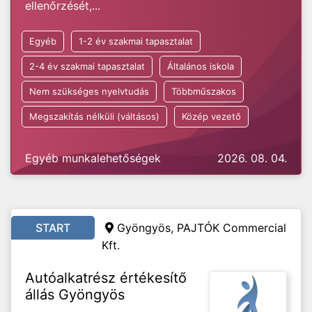
ellenőrzését,...
Egyéb
1-2 év szakmai tapasztalat
2-4 év szakmai tapasztalat
Általános iskola
Nem szükséges nyelvtudás
Többműszakos
Megszakítás nélküli (váltásos)
Közép vezető
Egyéb munkalehetőségek
2026. 08. 04.
START
Gyöngyös, PAJTÓK Commercial
Kft.
Autóalkatrész értékesítő
állás Gyöngyös