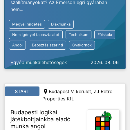
szállítmányokat? Az Emerson egri gyárában
nem...
Megyei hirdetés
Diákmunka
Nem igényel tapasztalatot
Technikum
Főiskola
Angol
Beosztás szerinti
Gyakornok
Egyéb munkalehetőségek
2026. 08. 06.
START
Budapest V. kerület, ZJ Retro
Properties Kft.
Budapesti logikai
játékboltjainkba eladó
munka angol