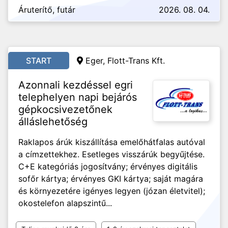
Áruterítő, futár
2026. 08. 04.
START
Eger, Flott-Trans Kft.
Azonnali kezdéssel egri
telephelyen napi bejárós
gépkocsivezetőnek
álláslehetőség
Raklapos árúk kiszállítása emelőhátfalas autóval
a címzettekhez. Esetleges visszárúk begyűjtése.
C+E kategóriás jogosítvány; érvényes digitális
sofőr kártya; érvényes GKI kártya; saját magára
és környezetére igényes legyen (józan életvitel);
okostelefon alapszintű...