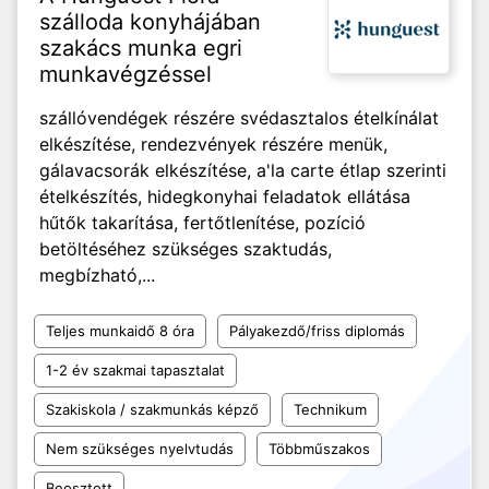
szálloda konyhájában
szakács munka egri
munkavégzéssel
szállóvendégek részére svédasztalos ételkínálat
elkészítése, rendezvények részére menük,
gálavacsorák elkészítése, a'la carte étlap szerinti
ételkészítés, hidegkonyhai feladatok ellátása
hűtők takarítása, fertőtlenítése, pozíció
betöltéséhez szükséges szaktudás,
megbízható,...
Teljes munkaidő 8 óra
Pályakezdő/friss diplomás
1-2 év szakmai tapasztalat
Szakiskola / szakmunkás képző
Technikum
Nem szükséges nyelvtudás
Többműszakos
Beosztott