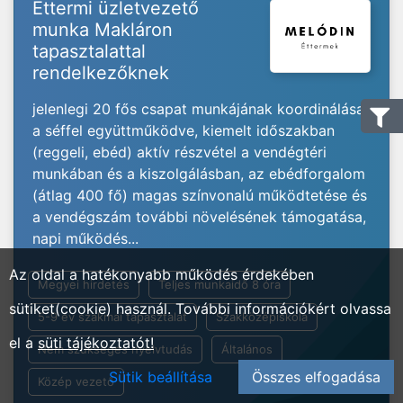
Éttermi üzletvezető
munka Makláron
tapasztalattal
rendelkezőknek
jelenlegi 20 fős csapat munkájának koordinálása
a séffel együttműködve, kiemelt időszakban
(reggeli, ebéd) aktív részvétel a vendégtéri
munkában és a kiszolgálásban, az ebédforgalom
(átlag 400 fő) magas színvonalú működtetése és
a vendégszám további növelésének támogatása,
napi működés...
Az oldal a hatékonyabb működés érdekében
Megyei hirdetés
Teljes munkaidő 8 óra
sütiket(cookie) használ. További információkért olvassa
5-9 év szakmai tapasztalat
Szakközépiskola
el a
süti tájékoztatót!
Nem szükséges nyelvtudás
Általános
Sütik beállítása
Összes elfogadása
Közép vezető