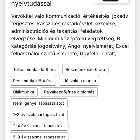
nyelvtudással
Vevőkkel való kommunikáció, értékesítés, jókedv
terjesztés, kassza és raktárkészlet kezelése,
adminisztrációs és takarítási feladatok
elvégzése. Minimum középfokú végzettség, B
kategóriás jogosítvány, Angol nyelvismeret, Excel
felhasználói szintű ismerete, Ügyfélorientált,...
Teljes munkaidő 8 óra
Részmunkaidő 6 óra
Részmunkaidő 4 óra
Időszakos munka
Diákmunka
Pályakezdő/friss diplomás
Nem igényel tapasztalatot
1-2 év szakmai tapasztalat
2-4 év szakmai tapasztalat
5-9 év szakmai tapasztalat