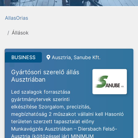
AllasOrias
Állások
BUSINESS
Ausztria, Sanube Kft.
Gyártósori szerelő állás
Ausztriában
Led szalagok forrasztása
gyártmánytervek szerinti
elkészítése Szorgalom, precizitás,
megbízhatóság 2 műszakot vállalni kell Hasonló
területen szerzett tapasztalat előny
Munkavégzés Ausztriában – Diersbach Felső-
Ausztria (költözéssel jár) MINIMUM