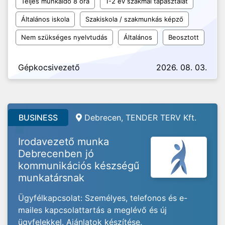
Teljes munkaidő 8 óra
1-2 év szakmai tapasztalat
Általános iskola
Szakiskola / szakmunkás képző
Nem szükséges nyelvtudás
Általános
Beosztott
Gépkocsivezető
2026. 08. 03.
BUSINESS
Debrecen, TENDER TERV Kft.
Irodavezető munka
Debrecenben jó
kommunikációs készségű
munkatársnak
Ügyfélkapcsolat: Személyes, telefonos és e-
mailes kapcsolattartás a meglévő és új
ügyfelekkel. Ajánlatok készítése.