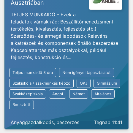
Ausztriában
TELJES MUNKAIDŐ – Ezek a
feladatok várnak rád: Beszállítómenedzsment
(értékelés, kiválasztás, fejlesztés stb.)
Szerződés- és ármegállapodások Releváns
alkatrészek és komponensek önálló beszerzése
Kapcsolattartás más osztályokkal, például
fejlesztés, konstrukció és...
Teljes munkaidő 8 óra
Nem igényel tapasztalatot
Szakiskola / szakmunkás képző
OKJ
Gimnázium
Szakközépiskola
Angol
Német
Általános
Beosztott
Anyaggazdálkodás, beszerzés
Tegnap 11:41