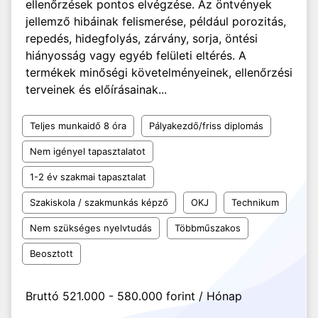
ellenőrzések pontos elvégzése. Az öntvények
jellemző hibáinak felismerése, például porozitás,
repedés, hidegfolyás, zárvány, sorja, öntési
hiányosság vagy egyéb felületi eltérés. A
termékek minőségi követelményeinek, ellenőrzési
terveinek és előírásainak...
Teljes munkaidő 8 óra
Pályakezdő/friss diplomás
Nem igényel tapasztalatot
1-2 év szakmai tapasztalat
Szakiskola / szakmunkás képző
OKJ
Technikum
Nem szükséges nyelvtudás
Többműszakos
Beosztott
Bruttó 521.000 - 580.000 forint / Hónap