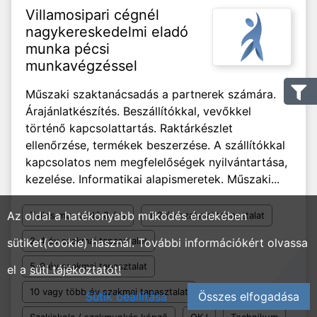
Villamosipari cégnél
nagykereskedelmi eladó
munka pécsi
munkavégzéssel
Műszaki szaktanácsadás a partnerek számára.
Árajánlatkészítés. Beszállítókkal, vevőkkel
történő kapcsolattartás. Raktárkészlet
ellenőrzése, termékek beszerzése. A szállítókkal
kapcsolatos nem megfelelőségek nyilvántartása,
kezelése. Informatikai alapismeretek. Műszaki...
Az oldal a hatékonyabb működés érdekében
Teljes munkaidő 8 óra
1-2 év szakmai tapasztalat
2-4 év szakmai tapasztalat
sütiket(cookie) használ. További információkért olvassa
5-9 év szakmai tapasztalat
el a
süti tájékoztatót!
10 vagy több év szakmai tapasztalat
Sütik beállítása
Összes elfogadása