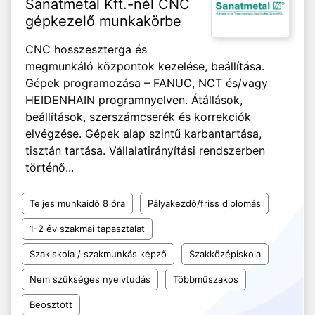
Sanatmetal Kft.-nél CNC
gépkezelő munkakörbe
CNC hosszeszterga és
megmunkáló központok kezelése, beállítása.
Gépek programozása – FANUC, NCT és/vagy
HEIDENHAIN programnyelven. Átállások,
beállítások, szerszámcserék és korrekciók
elvégzése. Gépek alap szintű karbantartása,
tisztán tartása. Vállalatirányítási rendszerben
történő...
Teljes munkaidő 8 óra
Pályakezdő/friss diplomás
1-2 év szakmai tapasztalat
Szakiskola / szakmunkás képző
Szakközépiskola
Nem szükséges nyelvtudás
Többműszakos
Beosztott