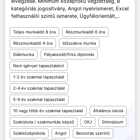
elvégzése. Minimum középfokú végzettség, B
kategóriás jogosítvány, Angol nyelvismeret, Excel
felhasználói szintű ismerete, Ügyfélorientált,...
Teljes munkaidő 8 óra
Részmunkaidő 6 óra
Részmunkaidő 4 óra
Időszakos munka
Diákmunka
Pályakezdő/friss diplomás
Nem igényel tapasztalatot
1-2 év szakmai tapasztalat
2-4 év szakmai tapasztalat
5-9 év szakmai tapasztalat
10 vagy több év szakmai tapasztalat
Általános iskola
Szakiskola / szakmunkás képző
OKJ
Gimnázium
Szakközépiskola
Angol
Beosztás szerinti