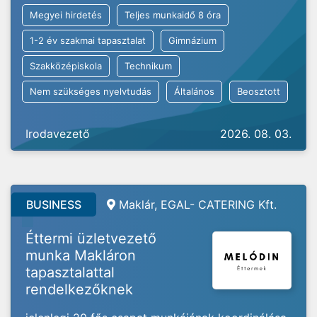
Megyei hirdetés
Teljes munkaidő 8 óra
1-2 év szakmai tapasztalat
Gimnázium
Szakközépiskola
Technikum
Nem szükséges nyelvtudás
Általános
Beosztott
Irodavezető
2026. 08. 03.
BUSINESS
Maklár, EGAL- CATERING Kft.
Éttermi üzletvezető
munka Makláron
tapasztalattal
rendelkezőknek