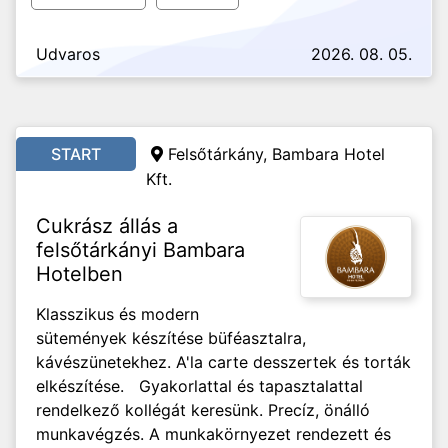
Udvaros
2026. 08. 05.
START
Felsőtárkány, Bambara Hotel
Kft.
Cukrász állás a
felsőtárkányi Bambara
Hotelben
Klasszikus és modern
sütemények készítése büféasztalra,
kávészünetekhez. A'la carte desszertek és torták
elkészítése. Gyakorlattal és tapasztalattal
rendelkező kollégát keresünk. Precíz, önálló
munkavégzés. A munkakörnyezet rendezett és