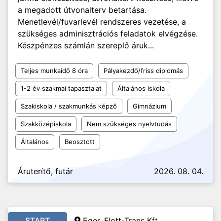
a megadott útvonalterv betartása.
Menetlevél/fuvarlevél rendszeres vezetése, a
szükséges adminisztrációs feladatok elvégzése.
Készpénzes számlán szereplő áruk...
Teljes munkaidő 8 óra
Pályakezdő/friss diplomás
1-2 év szakmai tapasztalat
Általános iskola
Szakiskola / szakmunkás képző
Gimnázium
Szakközépiskola
Nem szükséges nyelvtudás
Általános
Beosztott
Áruterítő, futár
2026. 08. 04.
START
Eger, Flott-Trans Kft.