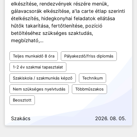
elkészítése, rendezvények részére menük,
gálavacsorák elkészítése, a'la carte étlap szerinti
ételkészítés, hidegkonyhai feladatok ellátása
hűtők takarítása, fertőtlenítése, pozíció
betöltéséhez szükséges szaktudás,
megbízható,...
Teljes munkaidő 8 óra
Pályakezdő/friss diplomás
1-2 év szakmai tapasztalat
Szakiskola / szakmunkás képző
Technikum
Nem szükséges nyelvtudás
Többműszakos
Beosztott
Szakács
2026. 08. 05.