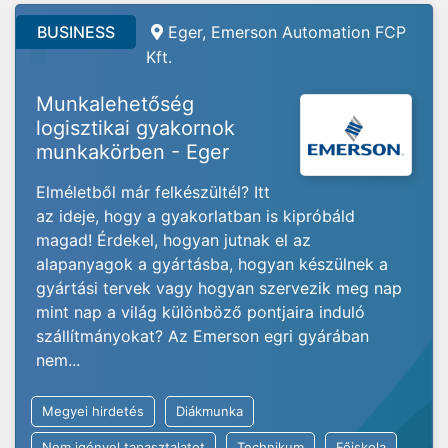
BUSINESS
Eger, Emerson Automation FCP
Kft.
Munkalehetőség
logisztikai gyakornok
munkakörben - Eger
Elméletből már felkészültél? Itt
az ideje, hogy a gyakorlatban is kipróbáld
magad! Érdekel, hogyan jutnak el az
alapanyagok a gyártásba, hogyan készülnek a
gyártási tervek vagy hogyan szervezik meg nap
mint nap a világ különböző pontjaira induló
szállítmányokat? Az Emerson egri gyárában
nem...
Megyei hirdetés
Diákmunka
Nem igényel tapasztalatot
Technikum
Főiskola