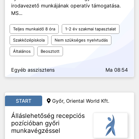
irodavezető munkájának operatív támogatása.
MS...
Teljes munkaidő 8 óra
1-2 év szakmai tapasztalat
Szakközépiskola
Nem szükséges nyelvtudás
Általános
Beosztott
Egyéb asszisztens
Ma 08:54
START
Győr, Oriental World Kft.
Álláslehetőség recepciós
pozícióban győri
munkavégzéssel