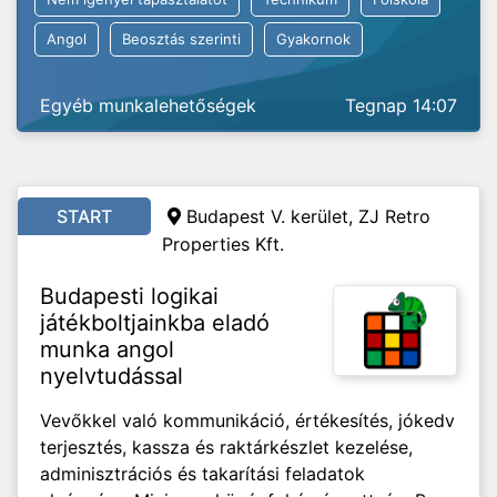
Angol
Beosztás szerinti
Gyakornok
Egyéb munkalehetőségek
Tegnap 14:07
START
Budapest V. kerület, ZJ Retro
Properties Kft.
Budapesti logikai
játékboltjainkba eladó
munka angol
nyelvtudással
Vevőkkel való kommunikáció, értékesítés, jókedv
terjesztés, kassza és raktárkészlet kezelése,
adminisztrációs és takarítási feladatok