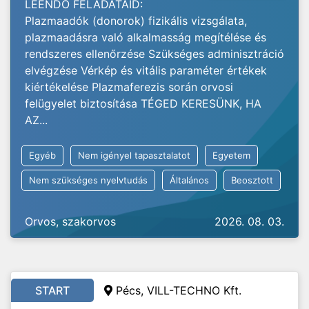
LEENDŐ FELADATAID:
Plazmaadók (donorok) fizikális vizsgálata,
plazmaadásra való alkalmasság megítélése és
rendszeres ellenőrzése Szükséges adminisztráció
elvégzése Vérkép és vitális paraméter értékek
kiértékelése Plazmaferezis során orvosi
felügyelet biztosítása TÉGED KERESÜNK, HA
AZ...
Egyéb
Nem igényel tapasztalatot
Egyetem
Nem szükséges nyelvtudás
Általános
Beosztott
Orvos, szakorvos
2026. 08. 03.
START
Pécs, VILL-TECHNO Kft.