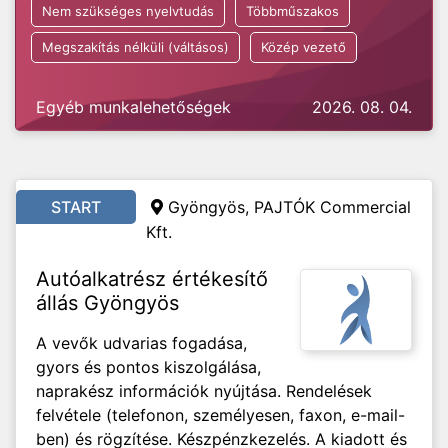
Nem szükséges nyelvtudás
Többműszakos
Megszakítás nélküli (váltásos)
Közép vezető
Egyéb munkalehetőségek
2026. 08. 04.
START
Gyöngyös, PAJTÓK Commercial
Kft.
Autóalkatrész értékesítő
állás Gyöngyös
A vevők udvarias fogadása,
gyors és pontos kiszolgálása,
naprakész információk nyújtása. Rendelések
felvétele (telefonon, személyesen, faxon, e-mail-
ben) és rögzítése. Készpénzkezelés. A kiadott és