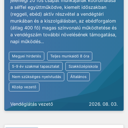
jelenlegi 20 fős csapat munkájának koordinálása
a séffel együttműködve, kiemelt időszakban
(reggeli, ebéd) aktív részvétel a vendégtéri
munkában és a kiszolgálásban, az ebédforgalom
(átlag 400 fő) magas színvonalú működtetése és
a vendégszám további növelésének támogatása,
napi működés...
Megyei hirdetés
Teljes munkaidő 8 óra
5-9 év szakmai tapasztalat
Szakközépiskola
Nem szükséges nyelvtudás
Általános
Közép vezető
Vendéglátás vezető
2026. 08. 03.