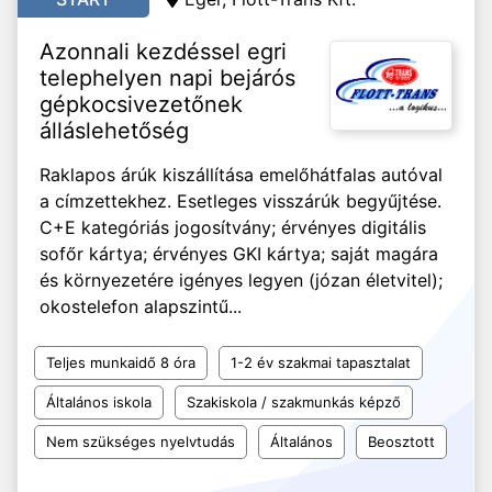
Azonnali kezdéssel egri
telephelyen napi bejárós
gépkocsivezetőnek
álláslehetőség
Raklapos árúk kiszállítása emelőhátfalas autóval
a címzettekhez. Esetleges visszárúk begyűjtése.
C+E kategóriás jogosítvány; érvényes digitális
sofőr kártya; érvényes GKI kártya; saját magára
és környezetére igényes legyen (józan életvitel);
okostelefon alapszintű...
Teljes munkaidő 8 óra
1-2 év szakmai tapasztalat
Általános iskola
Szakiskola / szakmunkás képző
Nem szükséges nyelvtudás
Általános
Beosztott