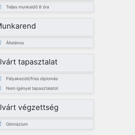
Teljes munkaidő 8 óra
Munkarend
Általános
lvárt tapasztalat
Pályakezdő/friss diplomás
Nem igényel tapasztalatot
lvárt végzettség
Gimnázium