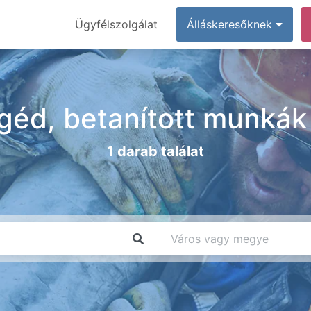
Ügyfélszolgálat
Álláskeresőknek
egéd, betanított munkák
1 darab találat