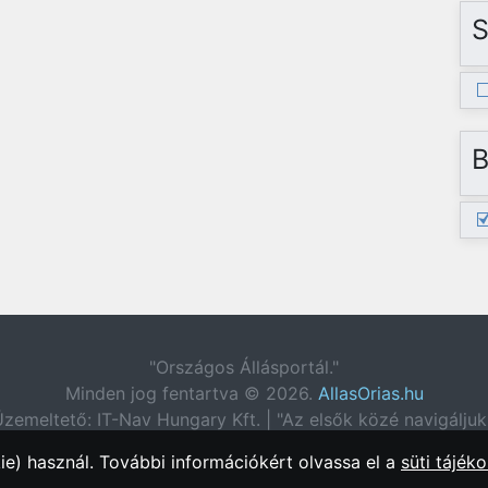
S
B
"Országos Állásportál."
Minden jog fentartva © 2026.
AllasOrias.hu
zemeltető: IT-Nav Hungary Kft. | "Az elsők közé navigáljuk
e) használ. További információkért olvassa el a
süti tájéko