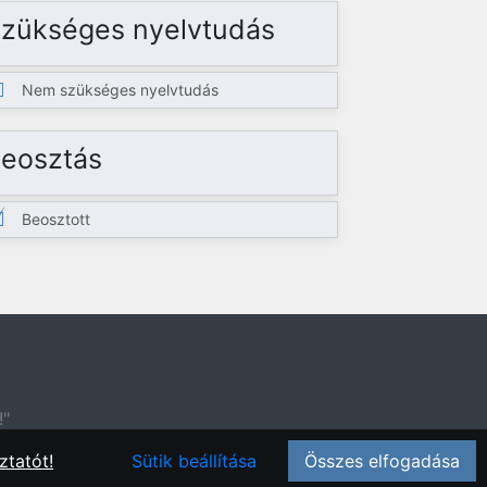
zükséges nyelvtudás
Nem szükséges nyelvtudás
eosztás
Beosztott
!"
ztatót!
Sütik beállítása
Összes elfogadása