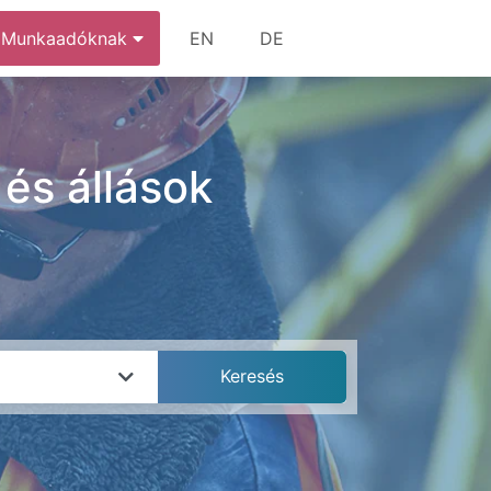
Munkaadóknak
EN
DE
 és állások