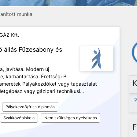
etanított munka
GÁZ Kft.
ő állás Füzesabony és
, javítása. Modern új
, karbantartása. Érettségi B
K
ismeretek Pályakezdőket vagy tapasztalat
etgépész vagy gázipari technikusi...
Pályakezdő/friss diplomás
Szakközépiskola
Nem szükséges nyelvtudás
F