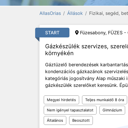
AllasOrias
Állások
Fizikai, segéd, b
START
Füzesabony, FÜZES - 
Gázkészülék szervizes, szerel
környékén
Gáztüzelő berendezések karbantartása
kondenzációs gázkazánok szervizelése
kategóriás jogosítvány Alap műszaki 
gázkészülék szerelőket keresünk. Épül
Megyei hirdetés
Teljes munkaidő 8 óra
Nem igényel tapasztalatot
Gimnázium
Általános
Beosztott