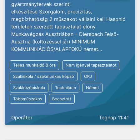
gyártmánytervek szerinti
elkészítése Szorgalom, precizitás,
megbízhatóság 2 műszakot vállalni kell Hasonló
területen szerzett tapasztalat előny
Munkavégzés Ausztriában – Diersbach Felső-
Ausztria (költözéssel jár) MINIMUM
KOMMUNIKÁCIÓS/ALAPFOKÚ német...
Teljes munkaidő 8 óra
Nem igényel tapasztalatot
Szakiskola / szakmunkás képző
OKJ
Szakközépiskola
Technikum
Német
Többműszakos
Beosztott
Operátor
Tegnap 11:41