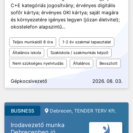
C+E kategóriás jogosítvány; érvényes digitális
sofőr kártya; érvényes GKI kártya; saját magára
és környezetére igényes legyen (józan életvitel);
okostelefon alapszintű...
Teljes munkaidő 8 óra
1-2 év szakmai tapasztalat
Általános iskola
Szakiskola / szakmunkás képző
Nem szükséges nyelvtudás
Általános
Beosztott
Gépkocsivezető
2026. 08. 03.
BUSINESS
Debrecen, TENDER TERV Kft.
Irodavezető munka
Debrecenben jó