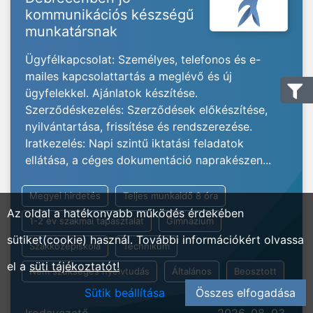
kommunikációs készségű
munkatársnak
Ügyfélkapcsolat: Személyes, telefonos és e-
mailes kapcsolattartás a meglévő és új
ügyfelekkel. Ajánlatok készítése.
Szerződéskezelés: Szerződések előkészítése,
nyilvántartása, frissítése és rendszerezése.
Iratkezelés: Napi szintű iktatási feladatok
ellátása, a céges dokumentáció naprakészen...
Megyei hirdetés
Teljes munkaidő 8 óra
Az oldal a hatékonyabb működés érdekében
1-2 év szakmai tapasztalat
Gimnázium
sütiket(cookie) használ. További információkért olvassa
Szakközépiskola
Technikum
el a
süti tájékoztatót!
Nem szükséges nyelvtudás
Általános
Beosztott
Sütik beállítása
Összes elfogadása