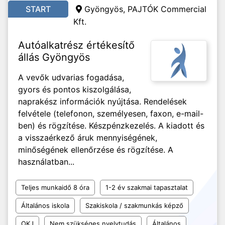
START
Gyöngyös, PAJTÓK Commercial
Kft.
Autóalkatrész értékesítő
állás Gyöngyös
A vevők udvarias fogadása,
gyors és pontos kiszolgálása,
naprakész információk nyújtása. Rendelések
felvétele (telefonon, személyesen, faxon, e-mail-
ben) és rögzítése. Készpénzkezelés. A kiadott és
a visszaérkező áruk mennyiségének,
minőségének ellenőrzése és rögzítése. A
használatban...
Teljes munkaidő 8 óra
1-2 év szakmai tapasztalat
Általános iskola
Szakiskola / szakmunkás képző
OKJ
Nem szükséges nyelvtudás
Általános