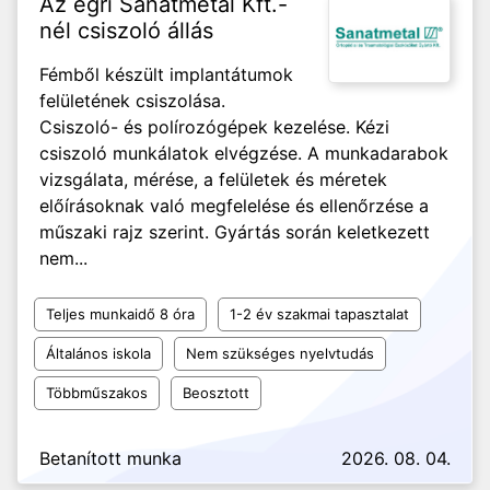
Az egri Sanatmetal Kft.-
nél csiszoló állás
Fémből készült implantátumok
felületének csiszolása.
Csiszoló- és polírozógépek kezelése. Kézi
csiszoló munkálatok elvégzése. A munkadarabok
vizsgálata, mérése, a felületek és méretek
előírásoknak való megfelelése és ellenőrzése a
műszaki rajz szerint. Gyártás során keletkezett
nem...
Teljes munkaidő 8 óra
1-2 év szakmai tapasztalat
Általános iskola
Nem szükséges nyelvtudás
Többműszakos
Beosztott
Betanított munka
2026. 08. 04.