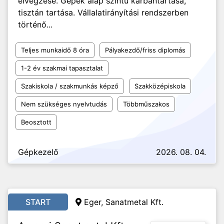
elvégzése. Gépek alap szintű karbantartása,
tisztán tartása. Vállalatirányítási rendszerben
történő...
Teljes munkaidő 8 óra
Pályakezdő/friss diplomás
1-2 év szakmai tapasztalat
Szakiskola / szakmunkás képző
Szakközépiskola
Nem szükséges nyelvtudás
Többműszakos
Beosztott
Gépkezelő
2026. 08. 04.
START
Eger, Sanatmetal Kft.