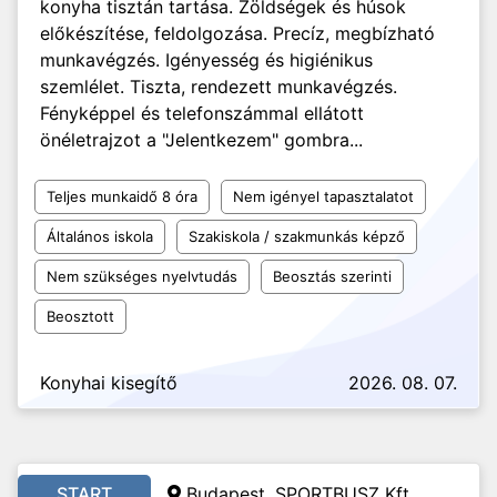
konyha tisztán tartása. Zöldségek és húsok
előkészítése, feldolgozása. Precíz, megbízható
munkavégzés. Igényesség és higiénikus
szemlélet. Tiszta, rendezett munkavégzés.
Fényképpel és telefonszámmal ellátott
önéletrajzot a "Jelentkezem" gombra...
Teljes munkaidő 8 óra
Nem igényel tapasztalatot
Általános iskola
Szakiskola / szakmunkás képző
Nem szükséges nyelvtudás
Beosztás szerinti
Beosztott
Konyhai kisegítő
2026. 08. 07.
START
Budapest, SPORTBUSZ Kft.