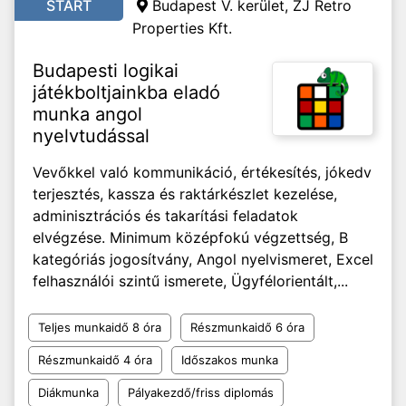
START
Budapest V. kerület, ZJ Retro
Properties Kft.
Budapesti logikai
játékboltjainkba eladó
munka angol
nyelvtudással
Vevőkkel való kommunikáció, értékesítés, jókedv
terjesztés, kassza és raktárkészlet kezelése,
adminisztrációs és takarítási feladatok
elvégzése. Minimum középfokú végzettség, B
kategóriás jogosítvány, Angol nyelvismeret, Excel
felhasználói szintű ismerete, Ügyfélorientált,...
Teljes munkaidő 8 óra
Részmunkaidő 6 óra
Részmunkaidő 4 óra
Időszakos munka
Diákmunka
Pályakezdő/friss diplomás