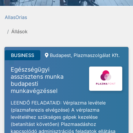
AllasOrias
Állások
BUSINESS
Budapest, Plazmaszolgálat Kft.
Egészségügyi
asszisztens munka
budapesti
munkavégzéssel
LEENDŐ FELADATAID: Vérplazma levétele
(plazmaferezis elvégzése) A vérplazma
levételéhez szükséges gépek kezelése
(betanítást követően) Plazmaadáshoz
kapcsolódó adminisztrációs feladatok ellátása