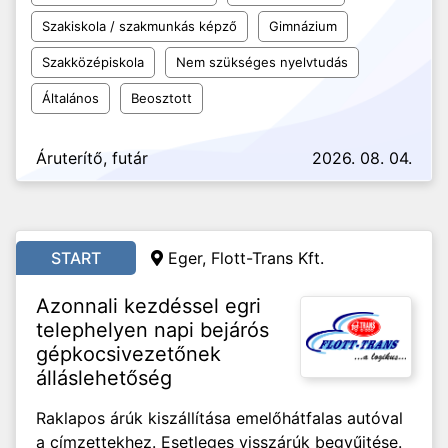
Szakiskola / szakmunkás képző
Gimnázium
Szakközépiskola
Nem szükséges nyelvtudás
Általános
Beosztott
Áruterítő, futár
2026. 08. 04.
START
Eger, Flott-Trans Kft.
Azonnali kezdéssel egri
telephelyen napi bejárós
gépkocsivezetőnek
álláslehetőség
Raklapos árúk kiszállítása emelőhátfalas autóval
a címzettekhez. Esetleges visszárúk begyűjtése.