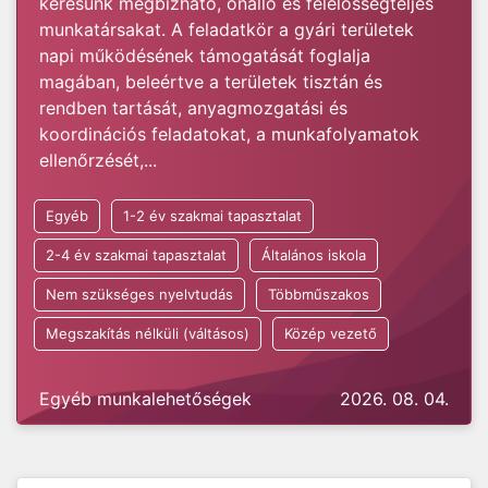
keresünk megbízható, önálló és felelősségteljes
munkatársakat. A feladatkör a gyári területek
napi működésének támogatását foglalja
magában, beleértve a területek tisztán és
rendben tartását, anyagmozgatási és
koordinációs feladatokat, a munkafolyamatok
ellenőrzését,...
Egyéb
1-2 év szakmai tapasztalat
2-4 év szakmai tapasztalat
Általános iskola
Nem szükséges nyelvtudás
Többműszakos
Megszakítás nélküli (váltásos)
Közép vezető
Egyéb munkalehetőségek
2026. 08. 04.