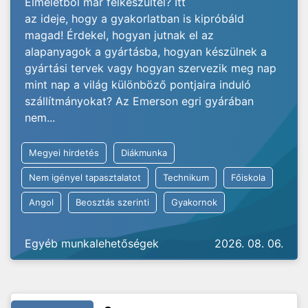
Elméletből már felkészültél? Itt
az ideje, hogy a gyakorlatban is kipróbáld
magad! Érdekel, hogyan jutnak el az
alapanyagok a gyártásba, hogyan készülnek a
gyártási tervek vagy hogyan szervezik meg nap
mint nap a világ különböző pontjaira induló
szállítmányokat? Az Emerson egri gyárában
nem...
Megyei hirdetés
Diákmunka
Nem igényel tapasztalatot
Technikum
Főiskola
Angol
Beosztás szerinti
Gyakornok
Egyéb munkalehetőségek
2026. 08. 06.