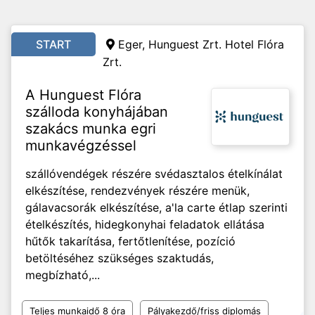
START
Eger, Hunguest Zrt. Hotel Flóra
Zrt.
A Hunguest Flóra
szálloda konyhájában
szakács munka egri
munkavégzéssel
szállóvendégek részére svédasztalos ételkínálat
elkészítése, rendezvények részére menük,
gálavacsorák elkészítése, a'la carte étlap szerinti
ételkészítés, hidegkonyhai feladatok ellátása
hűtők takarítása, fertőtlenítése, pozíció
betöltéséhez szükséges szaktudás,
megbízható,...
Teljes munkaidő 8 óra
Pályakezdő/friss diplomás