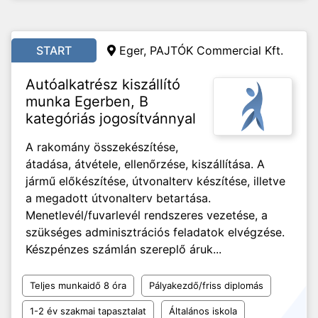
START
Eger, PAJTÓK Commercial Kft.
Autóalkatrész kiszállító
munka Egerben, B
kategóriás jogosítvánnyal
A rakomány összekészítése,
átadása, átvétele, ellenőrzése, kiszállítása. A
jármű előkészítése, útvonalterv készítése, illetve
a megadott útvonalterv betartása.
Menetlevél/fuvarlevél rendszeres vezetése, a
szükséges adminisztrációs feladatok elvégzése.
Készpénzes számlán szereplő áruk...
Teljes munkaidő 8 óra
Pályakezdő/friss diplomás
1-2 év szakmai tapasztalat
Általános iskola