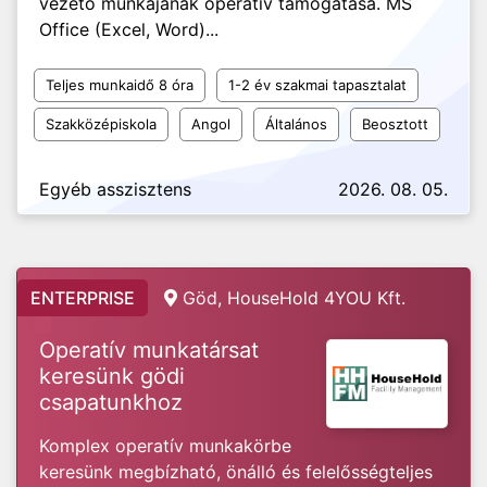
vezető munkájának operatív támogatása. MS
Office (Excel, Word)...
Teljes munkaidő 8 óra
1-2 év szakmai tapasztalat
Szakközépiskola
Angol
Általános
Beosztott
Egyéb asszisztens
2026. 08. 05.
ENTERPRISE
Göd, HouseHold 4YOU Kft.
Operatív munkatársat
keresünk gödi
csapatunkhoz
Komplex operatív munkakörbe
keresünk megbízható, önálló és felelősségteljes