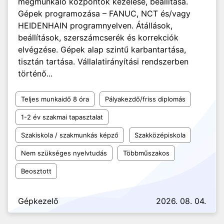
megmunkáló központok kezelése, beállítása.
Gépek programozása – FANUC, NCT és/vagy
HEIDENHAIN programnyelven. Átállások,
beállítások, szerszámcserék és korrekciók
elvégzése. Gépek alap szintű karbantartása,
tisztán tartása. Vállalatirányítási rendszerben
történő...
Teljes munkaidő 8 óra
Pályakezdő/friss diplomás
1-2 év szakmai tapasztalat
Szakiskola / szakmunkás képző
Szakközépiskola
Nem szükséges nyelvtudás
Többműszakos
Beosztott
Gépkezelő
2026. 08. 04.