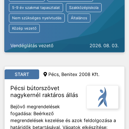
5-9 év szakmai tapasztalat
Szakközépiskola
Nem szükséges nyelvtudás
Általános
Közép vezető
Vendéglátás vezető
2026. 08. 03.
START
Pécs, Benitex 2008 Kft.
Pécsi bútorszövet
nagykernél raktáros állás
Bejövő megrendelések
fogadása: Beérkező
megrendelések kezelése és azok feldolgozása a
határidők betartásával. Vágatok elkészítése: