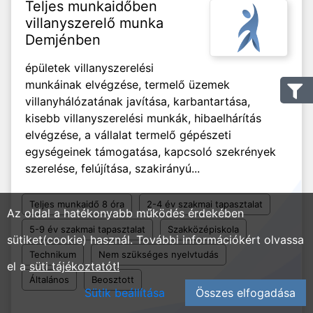
Teljes munkaidőben
villanyszerelő munka
Demjénben
épületek villanyszerelési
munkáinak elvégzése, termelő üzemek
villanyhálózatának javítása, karbantartása,
kisebb villanyszerelési munkák, hibaelhárítás
elvégzése, a vállalat termelő gépészeti
egységeinek támogatása, kapcsoló szekrények
szerelése, felújítása, szakirányú...
Teljes munkaidő 8 óra
2-4 év szakmai tapasztalat
Az oldal a hatékonyabb működés érdekében
5-9 év szakmai tapasztalat
Szakközépiskola
sütiket(cookie) használ. További információkért olvassa
Technikum
Nem szükséges nyelvtudás
el a
süti tájékoztatót!
Általános
Beosztott
Sütik beállítása
Összes elfogadása