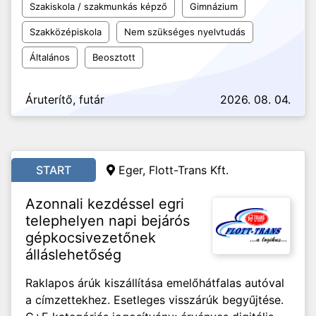
Szakiskola / szakmunkás képző
Gimnázium
Szakközépiskola
Nem szükséges nyelvtudás
Általános
Beosztott
Áruterítő, futár
2026. 08. 04.
START
Eger, Flott-Trans Kft.
Azonnali kezdéssel egri
telephelyen napi bejárós
gépkocsivezetőnek
álláslehetőség
Raklapos árúk kiszállítása emelőhátfalas autóval
a címzettekhez. Esetleges visszárúk begyűjtése.