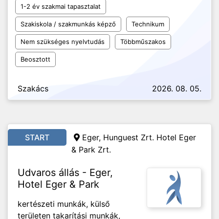
1-2 év szakmai tapasztalat
Szakiskola / szakmunkás képző
Technikum
Nem szükséges nyelvtudás
Többműszakos
Beosztott
Szakács
2026. 08. 05.
START
Eger, Hunguest Zrt. Hotel Eger
& Park Zrt.
Udvaros állás - Eger,
Hotel Eger & Park
kertészeti munkák, külső
területen takarítási munkák,