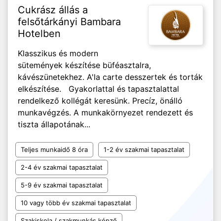
Cukrász állás a
felsőtárkányi Bambara
Hotelben
Klasszikus és modern
sütemények készítése büféasztalra,
kávészünetekhez. A'la carte desszertek és torták
elkészítése. Gyakorlattal és tapasztalattal
rendelkező kollégát keresünk. Precíz, önálló
munkavégzés. A munkakörnyezet rendezett és
tiszta állapotának...
Teljes munkaidő 8 óra
1-2 év szakmai tapasztalat
2-4 év szakmai tapasztalat
5-9 év szakmai tapasztalat
10 vagy több év szakmai tapasztalat
Szakiskola / szakmunkás képző