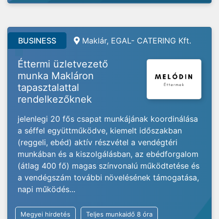
BUSINESS
Maklár, EGAL- CATERING Kft.
Éttermi üzletvezető
munka Makláron
tapasztalattal
rendelkezőknek
jelenlegi 20 fős csapat munkájának koordinálása
a séffel együttműködve, kiemelt időszakban
(reggeli, ebéd) aktív részvétel a vendégtéri
munkában és a kiszolgálásban, az ebédforgalom
(átlag 400 fő) magas színvonalú működtetése és
a vendégszám további növelésének támogatása,
napi működés...
Megyei hirdetés
Teljes munkaidő 8 óra