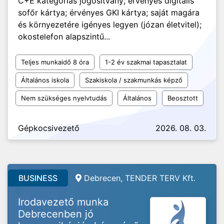
C+E kategóriás jogosítvány; érvényes digitális
sofőr kártya; érvényes GKI kártya; saját magára
és környezetére igényes legyen (józan életvitel);
okostelefon alapszintű...
Teljes munkaidő 8 óra
1-2 év szakmai tapasztalat
Általános iskola
Szakiskola / szakmunkás képző
Nem szükséges nyelvtudás
Általános
Beosztott
Gépkocsivezető
2026. 08. 03.
BUSINESS
Debrecen, TENDER TERV Kft.
Irodavezető munka
Debrecenben jó