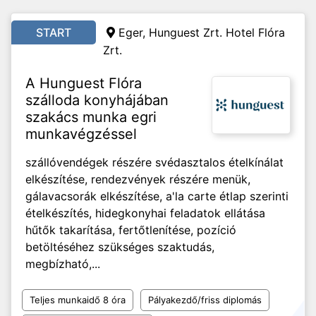
START
Eger, Hunguest Zrt. Hotel Flóra
Zrt.
A Hunguest Flóra
szálloda konyhájában
szakács munka egri
munkavégzéssel
szállóvendégek részére svédasztalos ételkínálat
elkészítése, rendezvények részére menük,
gálavacsorák elkészítése, a'la carte étlap szerinti
ételkészítés, hidegkonyhai feladatok ellátása
hűtők takarítása, fertőtlenítése, pozíció
betöltéséhez szükséges szaktudás,
megbízható,...
Teljes munkaidő 8 óra
Pályakezdő/friss diplomás