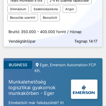
Teljes munkaidő 8 óra
2-4 év szakmai tapasztalat
Gimnázium
Szakközépiskola
Angol
Beosztás szerinti
Beosztott
Bruttó 350.000 - 400.000 forint / Hónap
Vendéglátóipar
Tegnap 14:17
BUSINESS
Eger, Emerson Automation FCP
Kft.
Munkalehetőség
logisztikai gyakornok
munkakörben - Eger
Elméletből már felkészültél? Itt