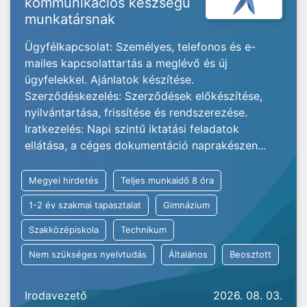
kommunikációs készségű
munkatársnak
Ügyfélkapcsolat: Személyes, telefonos és e-
mailes kapcsolattartás a meglévő és új
ügyfelekkel. Ajánlatok készítése.
Szerződéskezelés: Szerződések előkészítése,
nyilvántartása, frissítése és rendszerezése.
Iratkezelés: Napi szintű iktatási feladatok
ellátása, a céges dokumentáció naprakészen...
Megyei hirdetés
Teljes munkaidő 8 óra
1-2 év szakmai tapasztalat
Gimnázium
Szakközépiskola
Technikum
Nem szükséges nyelvtudás
Általános
Beosztott
Irodavezető
2026. 08. 03.