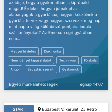
az ideje, hogy a gyakorlatban is kipróbáld
magad! Érdekel, hogyan jutnak el az
alapanyagok a gyártásba, hogyan készülnek a
gyártási tervek vagy hogyan szervezik meg nap
mint nap a világ különböző pontjaira induló
szállítmányokat? Az Emerson egri gyárában
nem...
Megyei hirdetés
Diákmunka
Nem igényel tapasztalatot
Technikum
Főiskola
Angol
Beosztás szerinti
Gyakornok
Egyéb munkalehetőségek
Tegnap 14:07
START
Budapest V. kerület, ZJ Retro