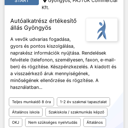
START
Gyöngyös, PAJTÓK Commercial
Kft.
Autóalkatrész értékesítő
állás Gyöngyös
A vevők udvarias fogadása,
gyors és pontos kiszolgálása,
naprakész információk nyújtása. Rendelések
felvétele (telefonon, személyesen, faxon, e-mail-
ben) és rögzítése. Készpénzkezelés. A kiadott és
a visszaérkező áruk mennyiségének,
minőségének ellenőrzése és rögzítése. A
használatban...
Teljes munkaidő 8 óra
1-2 év szakmai tapasztalat
Általános iskola
Szakiskola / szakmunkás képző
OKJ
Nem szükséges nyelvtudás
Általános