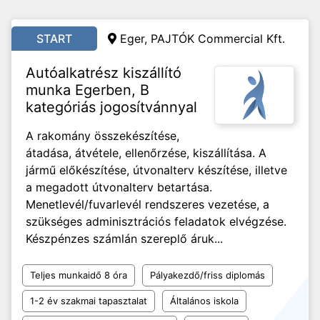
START
Eger, PAJTÓK Commercial Kft.
Autóalkatrész kiszállító
munka Egerben, B
kategóriás jogosítvánnyal
A rakomány összekészítése,
átadása, átvétele, ellenőrzése, kiszállítása. A
jármű előkészítése, útvonalterv készítése, illetve
a megadott útvonalterv betartása.
Menetlevél/fuvarlevél rendszeres vezetése, a
szükséges adminisztrációs feladatok elvégzése.
Készpénzes számlán szereplő áruk...
Teljes munkaidő 8 óra
Pályakezdő/friss diplomás
1-2 év szakmai tapasztalat
Általános iskola