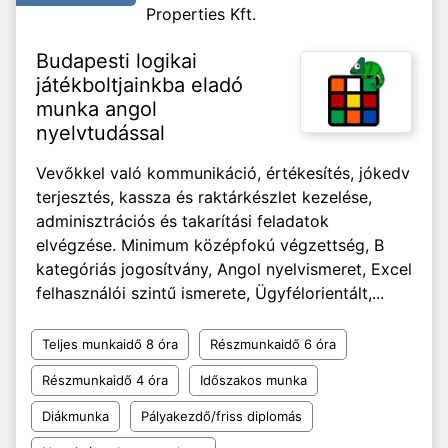
Properties Kft.
Budapesti logikai
játékboltjainkba eladó
munka angol
nyelvtudással
Vevőkkel való kommunikáció, értékesítés, jókedv
terjesztés, kassza és raktárkészlet kezelése,
adminisztrációs és takarítási feladatok
elvégzése. Minimum középfokú végzettség, B
kategóriás jogosítvány, Angol nyelvismeret, Excel
felhasználói szintű ismerete, Ügyfélorientált,...
Teljes munkaidő 8 óra
Részmunkaidő 6 óra
Részmunkaidő 4 óra
Időszakos munka
Diákmunka
Pályakezdő/friss diplomás