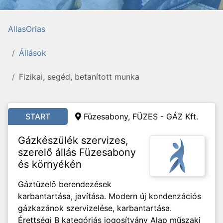
AllasOrias
Állások
Fizikai, segéd, betanított munka
START
Füzesabony, FÜZES - GÁZ Kft.
Gázkészülék szervizes,
szerelő állás Füzesabony
és környékén
Gáztüzelő berendezések
karbantartása, javítása. Modern új kondenzációs
gázkazánok szervizelése, karbantartása.
Érettségi B kategóriás jogosítvány Alap műszaki