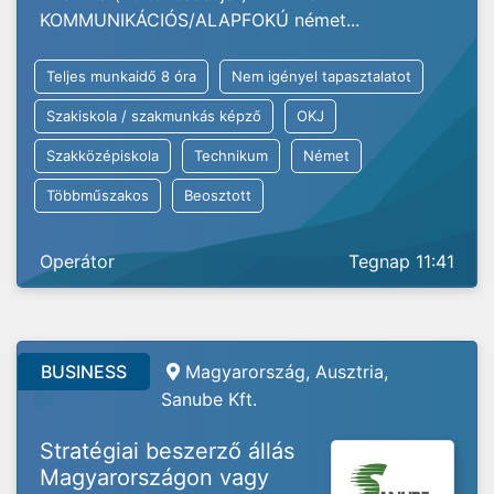
KOMMUNIKÁCIÓS/ALAPFOKÚ német...
Teljes munkaidő 8 óra
Nem igényel tapasztalatot
Szakiskola / szakmunkás képző
OKJ
Szakközépiskola
Technikum
Német
Többműszakos
Beosztott
Operátor
Tegnap 11:41
BUSINESS
Magyarország, Ausztria,
Sanube Kft.
Stratégiai beszerző állás
Magyarországon vagy