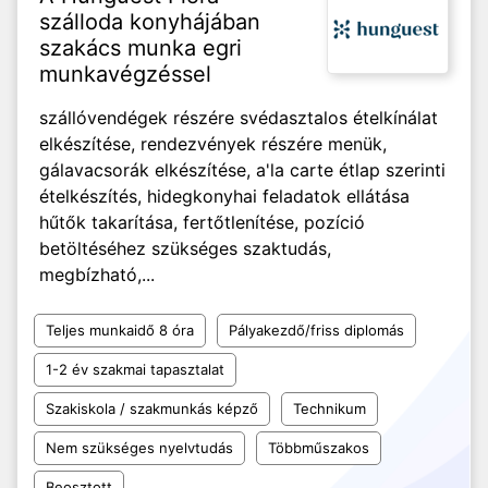
szálloda konyhájában
szakács munka egri
munkavégzéssel
szállóvendégek részére svédasztalos ételkínálat
elkészítése, rendezvények részére menük,
gálavacsorák elkészítése, a'la carte étlap szerinti
ételkészítés, hidegkonyhai feladatok ellátása
hűtők takarítása, fertőtlenítése, pozíció
betöltéséhez szükséges szaktudás,
megbízható,...
Teljes munkaidő 8 óra
Pályakezdő/friss diplomás
1-2 év szakmai tapasztalat
Szakiskola / szakmunkás képző
Technikum
Nem szükséges nyelvtudás
Többműszakos
Beosztott