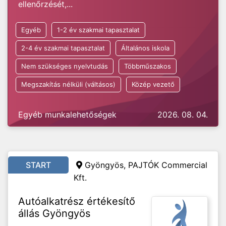
ellenőrzését,...
Egyéb
1-2 év szakmai tapasztalat
2-4 év szakmai tapasztalat
Általános iskola
Nem szükséges nyelvtudás
Többműszakos
Megszakítás nélküli (váltásos)
Közép vezető
Egyéb munkalehetőségek
2026. 08. 04.
START
Gyöngyös, PAJTÓK Commercial
Kft.
Autóalkatrész értékesítő
állás Gyöngyös