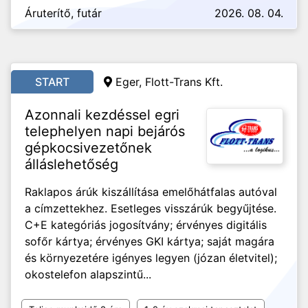
Áruterítő, futár
2026. 08. 04.
START
Eger, Flott-Trans Kft.
Azonnali kezdéssel egri
telephelyen napi bejárós
gépkocsivezetőnek
álláslehetőség
Raklapos árúk kiszállítása emelőhátfalas autóval
a címzettekhez. Esetleges visszárúk begyűjtése.
C+E kategóriás jogosítvány; érvényes digitális
sofőr kártya; érvényes GKI kártya; saját magára
és környezetére igényes legyen (józan életvitel);
okostelefon alapszintű...