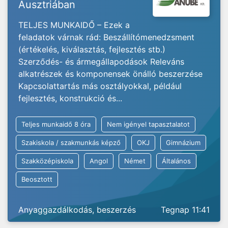
Ausztriában
TELJES MUNKAIDŐ – Ezek a
feladatok várnak rád: Beszállítómenedzsment
(értékelés, kiválasztás, fejlesztés stb.)
Szerződés- és ármegállapodások Releváns
alkatrészek és komponensek önálló beszerzése
Kapcsolattartás más osztályokkal, például
fejlesztés, konstrukció és...
Teljes munkaidő 8 óra
Nem igényel tapasztalatot
Szakiskola / szakmunkás képző
OKJ
Gimnázium
Szakközépiskola
Angol
Német
Általános
Beosztott
Anyaggazdálkodás, beszerzés
Tegnap 11:41