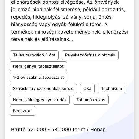
ellenőrzések pontos elvégzése. Az öntvények
jellemző hibáinak felismerése, például porozitás,
repedés, hidegfolyás, zárvány, sorja, öntési
hiányosság vagy egyéb felületi eltérés. A
termékek minőségi követelményeinek, ellenőrzési
terveinek és előírásainak...
Teljes munkaidő 8 óra
Pályakezdő/friss diplomás
Nem igényel tapasztalatot
1-2 év szakmai tapasztalat
Szakiskola / szakmunkás képző
OKJ
Technikum
Nem szükséges nyelvtudás
Többműszakos
Beosztott
Bruttó 521.000 - 580.000 forint / Hónap