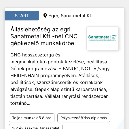
START
Eger, Sanatmetal Kft.
Álláslehetőség az egri
Sanatmetal Kft.-nél CNC
gépkezelő munkakörbe
CNC hosszeszterga és
megmunkáló központok kezelése, beállítása.
Gépek programozása – FANUC, NCT és/vagy
HEIDENHAIN programnyelven. Átállások,
beállítások, szerszámcserék és korrekciók
elvégzése. Gépek alap szintű karbantartása,
tisztán tartása. Vállalatirányítási rendszerben
történő...
Teljes munkaidő 8 óra
Pályakezdő/friss diplomás
1-2 év szakmai tapasztalat