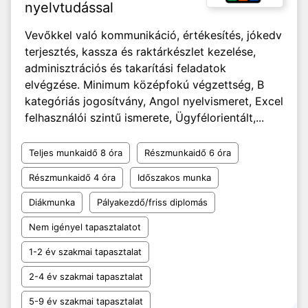
nyelvtudással
Vevőkkel való kommunikáció, értékesítés, jókedv
terjesztés, kassza és raktárkészlet kezelése,
adminisztrációs és takarítási feladatok
elvégzése. Minimum középfokú végzettség, B
kategóriás jogosítvány, Angol nyelvismeret, Excel
felhasználói szintű ismerete, Ügyfélorientált,...
Teljes munkaidő 8 óra
Részmunkaidő 6 óra
Részmunkaidő 4 óra
Időszakos munka
Diákmunka
Pályakezdő/friss diplomás
Nem igényel tapasztalatot
1-2 év szakmai tapasztalat
2-4 év szakmai tapasztalat
5-9 év szakmai tapasztalat