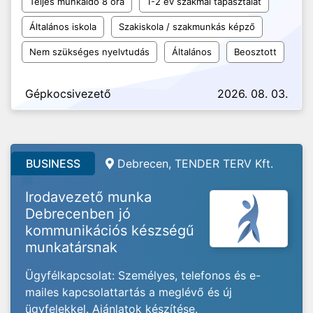
Teljes munkaidő 8 óra
1-2 év szakmai tapasztalat
Általános iskola
Szakiskola / szakmunkás képző
Nem szükséges nyelvtudás
Általános
Beosztott
Gépkocsivezető
2026. 08. 03.
BUSINESS
Debrecen, TENDER TERV Kft.
Irodavezető munka
Debrecenben jó
kommunikációs készségű
munkatársnak
Ügyfélkapcsolat: Személyes, telefonos és e-
mailes kapcsolattartás a meglévő és új
ügyfelekkel. Ajánlatok készítése.