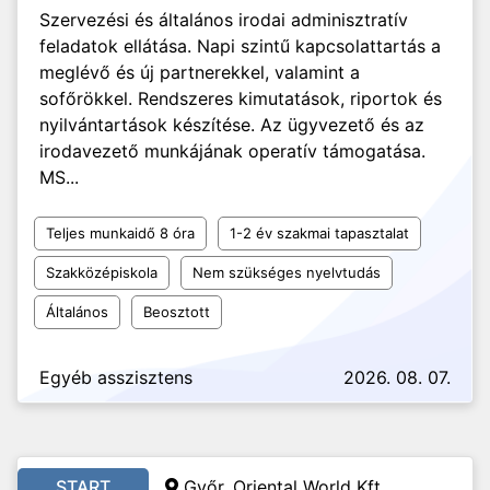
Szervezési és általános irodai adminisztratív
feladatok ellátása. Napi szintű kapcsolattartás a
meglévő és új partnerekkel, valamint a
sofőrökkel. Rendszeres kimutatások, riportok és
nyilvántartások készítése. Az ügyvezető és az
irodavezető munkájának operatív támogatása.
MS...
Teljes munkaidő 8 óra
1-2 év szakmai tapasztalat
Szakközépiskola
Nem szükséges nyelvtudás
Általános
Beosztott
Egyéb asszisztens
2026. 08. 07.
START
Győr, Oriental World Kft.