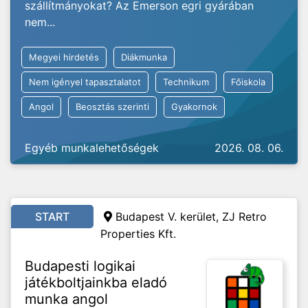
szállítmányokat? Az Emerson egri gyárában
nem...
Megyei hirdetés
Diákmunka
Nem igényel tapasztalatot
Technikum
Főiskola
Angol
Beosztás szerinti
Gyakornok
Egyéb munkalehetőségek
2026. 08. 06.
START
Budapest V. kerület, ZJ Retro
Properties Kft.
Budapesti logikai
játékboltjainkba eladó
munka angol