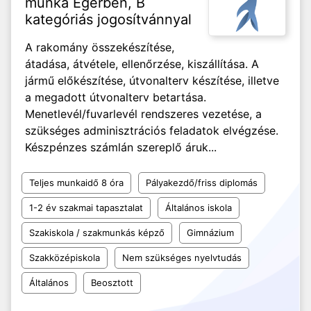
munka Egerben, B
kategóriás jogosítvánnyal
A rakomány összekészítése,
átadása, átvétele, ellenőrzése, kiszállítása. A
jármű előkészítése, útvonalterv készítése, illetve
a megadott útvonalterv betartása.
Menetlevél/fuvarlevél rendszeres vezetése, a
szükséges adminisztrációs feladatok elvégzése.
Készpénzes számlán szereplő áruk...
Teljes munkaidő 8 óra
Pályakezdő/friss diplomás
1-2 év szakmai tapasztalat
Általános iskola
Szakiskola / szakmunkás képző
Gimnázium
Szakközépiskola
Nem szükséges nyelvtudás
Általános
Beosztott