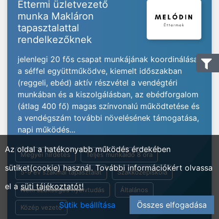
Éttermi üzletvezető
munka Makláron
tapasztalattal
rendelkezőknek
jelenlegi 20 fős csapat munkájának koordinálása
a séffel együttműködve, kiemelt időszakban
(reggeli, ebéd) aktív részvétel a vendégtéri
munkában és a kiszolgálásban, az ebédforgalom
(átlag 400 fő) magas színvonalú működtetése és
a vendégszám további növelésének támogatása,
napi működés...
Az oldal a hatékonyabb működés érdekében
Megyei hirdetés
Teljes munkaidő 8 óra
sütiket(cookie) használ. További információkért olvassa
5-9 év szakmai tapasztalat
Szakközépiskola
el a
süti tájékoztatót!
Nem szükséges nyelvtudás
Általános
Sütik beállítása
Összes elfogadása
Közép vezető