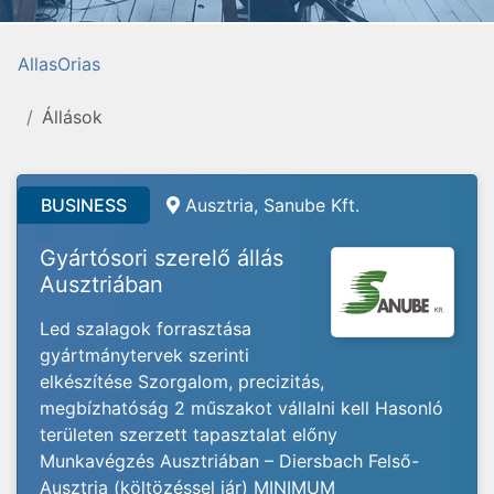
AllasOrias
Állások
BUSINESS
Ausztria, Sanube Kft.
Gyártósori szerelő állás
Ausztriában
Led szalagok forrasztása
gyártmánytervek szerinti
elkészítése Szorgalom, precizitás,
megbízhatóság 2 műszakot vállalni kell Hasonló
területen szerzett tapasztalat előny
Munkavégzés Ausztriában – Diersbach Felső-
Ausztria (költözéssel jár) MINIMUM