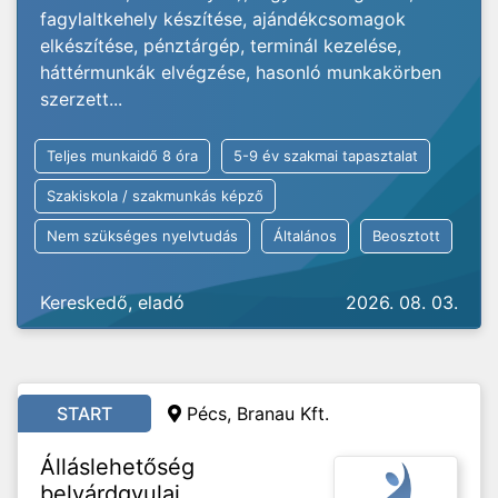
fagylaltkehely készítése, ajándékcsomagok
elkészítése, pénztárgép, terminál kezelése,
háttérmunkák elvégzése, hasonló munkakörben
szerzett...
Teljes munkaidő 8 óra
5-9 év szakmai tapasztalat
Szakiskola / szakmunkás képző
Nem szükséges nyelvtudás
Általános
Beosztott
Kereskedő, eladó
2026. 08. 03.
START
Pécs, Branau Kft.
Álláslehetőség
belvárdgyulai