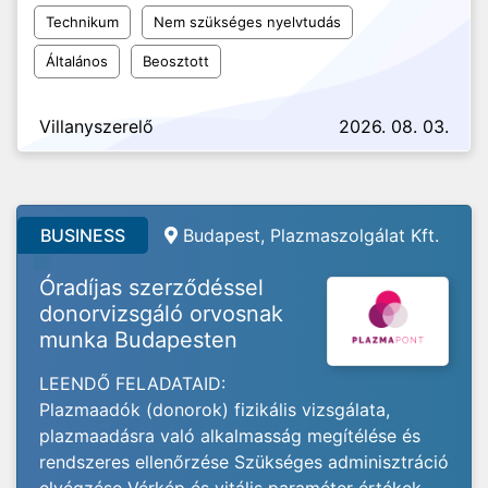
Technikum
Nem szükséges nyelvtudás
Általános
Beosztott
Villanyszerelő
2026. 08. 03.
BUSINESS
Budapest, Plazmaszolgálat Kft.
Óradíjas szerződéssel
donorvizsgáló orvosnak
munka Budapesten
LEENDŐ FELADATAID:
Plazmaadók (donorok) fizikális vizsgálata,
plazmaadásra való alkalmasság megítélése és
rendszeres ellenőrzése Szükséges adminisztráció