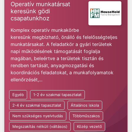
Operatív munkatársat
keresünk gödi
csapatunkhoz
Komplex operatív munkakörbe
keresünk megbízható, önálló és felelősségteljes
munkatársakat. A feladatkör a gyári területek
napi működésének támogatását foglalja
magában, beleértve a területek tisztán és
rendben tartását, anyagmozgatási és
koordinációs feladatokat, a munkafolyamatok
ellenőrzését,...
Egyéb
1-2 év szakmai tapasztalat
2-4 év szakmai tapasztalat
Általános iskola
Nem szükséges nyelvtudás
Többműszakos
Megszakítás nélküli (váltásos)
Közép vezető