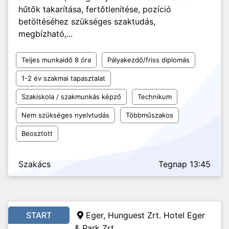
hűtők takarítása, fertőtlenítése, pozíció
betöltéséhez szükséges szaktudás,
megbízható,...
Teljes munkaidő 8 óra
Pályakezdő/friss diplomás
1-2 év szakmai tapasztalat
Szakiskola / szakmunkás képző
Technikum
Nem szükséges nyelvtudás
Többműszakos
Beosztott
Szakács
Tegnap 13:45
START
Eger, Hunguest Zrt. Hotel Eger
& Park Zrt.