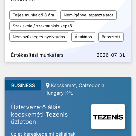
Teljes munkaidő 8 óra
Nem igényel tapasztalatot
Szakiskola / szakmunkás képző
Nem szükséges nyelvtudás
Általános
Beosztott
Értékesítési munkatárs
2026. 07. 31.
BUSINESS
Kecskemét, Calzedonia
Hungary Kft.
Üzletvezető állás
kecskeméti Tezenis
üzletben
üzlet kereskedelmi céljainak