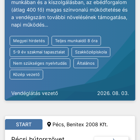
munkában és a kiszolgálásban, az ebédforgalom
(átlag 400 fő) magas színvonalú működtetése és
a vendégszám további növelésének támogatása,
napi működés...
Megyei hirdetés
Teljes munkaidő 8 óra
5-9 év szakmai tapasztalat
Szakközépiskola
Nem szükséges nyelvtudás
Általános
Közép vezető
Vendéglátás vezető
2026. 08. 03.
START
Pécs, Benitex 2008 Kft.
Pécsi bútorszövet