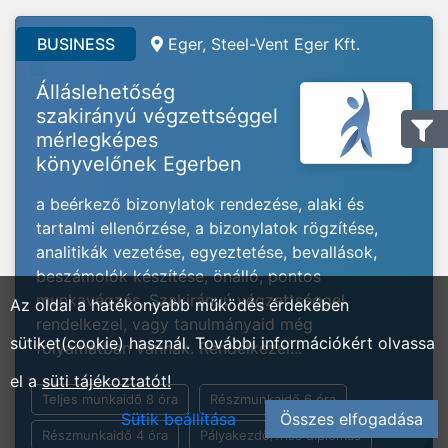
BUSINESS
Eger, Steel-Vent Eger Kft.
Álláslehetőség
szakirányú végzettséggel
mérlegképes
könyvelőnek Egerben
a beérkező bizonylatok rendezése, alaki és
tartalmi ellenőrzése, a bizonylatok rögzítése,
analitikák vezetése, egyeztetése, bevallások,
beszámolók készítése, önálló, pontos
munkavégzés, Szakirányú végzettséggel
Az oldal a hatékonyabb működés érdekében
rendelkezel, vagy tanulmányaid még
sütiket(cookie) használ. További információkért olvassa
folyamatban vannak. Rendelkezel...
el a
süti tájékoztatót!
Teljes munkaidő 8 óra
Részmunkaidő 6 óra
Sütik beállítása
Összes elfogadása
Részmunkaidő 4 óra
Pályakezdő/friss diplomás