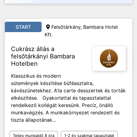
START
Felsőtárkány, Bambara Hotel
Kft.
Cukrász állás a
felsőtárkányi Bambara
Hotelben
Klasszikus és modern
sütemények készítése büféasztalra,
kávészünetekhez. A'la carte desszertek és torták
elkészítése. Gyakorlattal és tapasztalattal
rendelkező kollégát keresünk. Precíz, önálló
munkavégzés. A munkakörnyezet rendezett és
tiszta állapotának...
Teljes munkaidő 8 óra
1-2 év szakmai tapasztalat