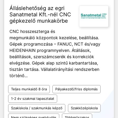
Álláslehetőség az egri
Sanatmetal Kft.-nél CNC
gépkezelő munkakörbe
CNC hosszeszterga és
megmunkáló központok kezelése, beállítása.
Gépek programozása – FANUC, NCT és/vagy
HEIDENHAIN programnyelven. Átállások,
beállítások, szerszámcserék és korrekciók
elvégzése. Gépek alap szintű karbantartása,
tisztán tartása. Vállalatirányítási rendszerben
történő...
Teljes munkaidő 8 óra
Pályakezdő/friss diplomás
1-2 év szakmai tapasztalat
Szakiskola / szakmunkás képző
Szakközépiskola
Nem szükséges nyelvtudás
Többműszakos