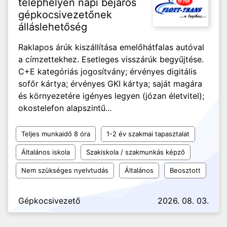
telephelyen napi bejárós
gépkocsivezetőnek
álláslehetőség
Raklapos árúk kiszállítása emelőhátfalas autóval
a címzettekhez. Esetleges visszárúk begyűjtése.
C+E kategóriás jogosítvány; érvényes digitális
sofőr kártya; érvényes GKI kártya; saját magára
és környezetére igényes legyen (józan életvitel);
okostelefon alapszintű...
Teljes munkaidő 8 óra
1-2 év szakmai tapasztalat
Általános iskola
Szakiskola / szakmunkás képző
Nem szükséges nyelvtudás
Általános
Beosztott
Gépkocsivezető
2026. 08. 03.