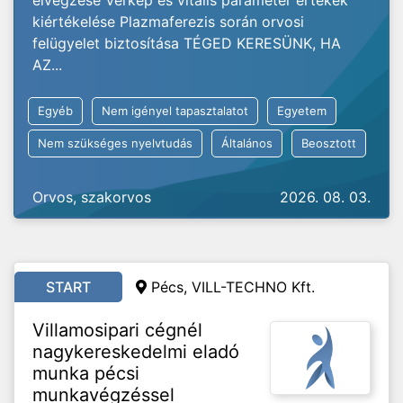
elvégzése Vérkép és vitális paraméter értékek
kiértékelése Plazmaferezis során orvosi
felügyelet biztosítása TÉGED KERESÜNK, HA
AZ...
Egyéb
Nem igényel tapasztalatot
Egyetem
Nem szükséges nyelvtudás
Általános
Beosztott
Orvos, szakorvos
2026. 08. 03.
START
Pécs, VILL-TECHNO Kft.
Villamosipari cégnél
nagykereskedelmi eladó
munka pécsi
munkavégzéssel