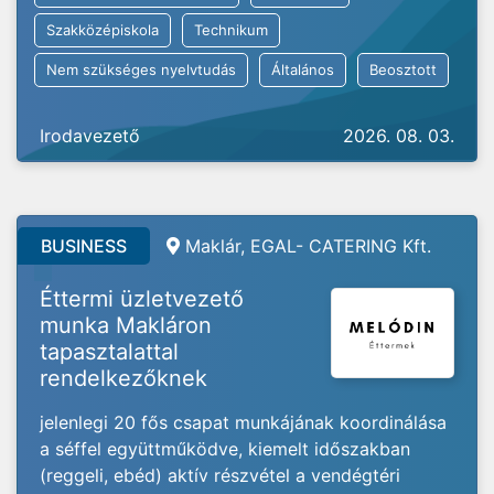
Szakközépiskola
Technikum
Nem szükséges nyelvtudás
Általános
Beosztott
Irodavezető
2026. 08. 03.
BUSINESS
Maklár, EGAL- CATERING Kft.
Éttermi üzletvezető
munka Makláron
tapasztalattal
rendelkezőknek
jelenlegi 20 fős csapat munkájának koordinálása
a séffel együttműködve, kiemelt időszakban
(reggeli, ebéd) aktív részvétel a vendégtéri