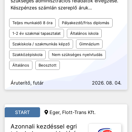
szükséges adminisztrációs feladatok elvégzése.
Készpénzes számlán szereplő áruk...
Teljes munkaidő 8 óra
Pályakezdő/friss diplomás
1-2 év szakmai tapasztalat
Általános iskola
Szakiskola / szakmunkás képző
Gimnázium
Szakközépiskola
Nem szükséges nyelvtudás
Általános
Beosztott
Áruterítő, futár
2026. 08. 04.
START
Eger, Flott-Trans Kft.
Azonnali kezdéssel egri