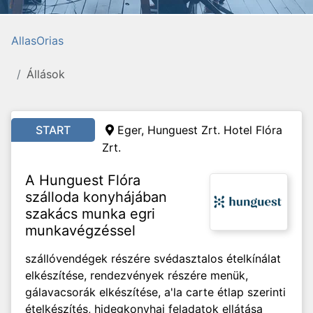
AllasOrias
Állások
START
Eger, Hunguest Zrt. Hotel Flóra
Zrt.
A Hunguest Flóra
szálloda konyhájában
szakács munka egri
munkavégzéssel
szállóvendégek részére svédasztalos ételkínálat
elkészítése, rendezvények részére menük,
gálavacsorák elkészítése, a'la carte étlap szerinti
ételkészítés, hidegkonyhai feladatok ellátása