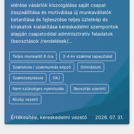
elérése vásárlók kiszolgálása saját csapat
összeállítása és motiválása új munkavállalók
betanítása és fejlesztése teljes üzletkép és
kirakatok kialakítása kereskedelmi szempontok
alapján csapatoddal adminisztratív feladatok
(beosztások /rendelések/...
Teljes munkaidő 8 óra
2-4 év szakmai tapasztalat
Szakiskola / szakmunkás képző
Gimnázium
Szakközépiskola
OKJ
Nem szükséges nyelvtudás
Beosztás szerinti
Közép vezető
Értékesítési, kereskedelmi vezető
2026. 07. 31.