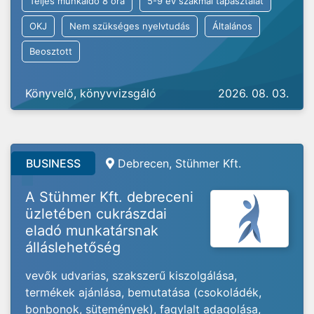
Teljes munkaidő 8 óra
5-9 év szakmai tapasztalat
OKJ
Nem szükséges nyelvtudás
Általános
Beosztott
Könyvelő, könyvvizsgáló
2026. 08. 03.
BUSINESS
Debrecen, Stühmer Kft.
A Stühmer Kft. debreceni
üzletében cukrászdai
eladó munkatársnak
álláslehetőség
vevők udvarias, szakszerű kiszolgálása,
termékek ajánlása, bemutatása (csokoládék,
bonbonok, sütemények), fagylalt adagolása,